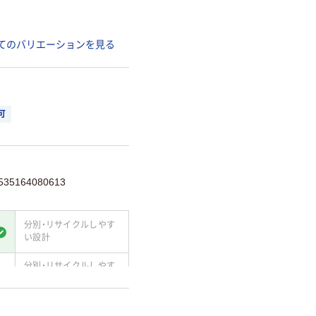
てのバリエーションを見る
可
5164080613
分別・リサイクルしやす
い設計
分別・リサイクルしやす
い設計
温室効果ガスなどの