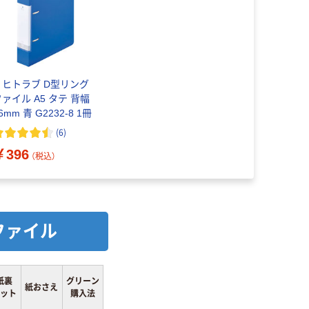
リヒトラブ D型リング
ファイル A5 タテ 背幅
6mm 青 G2232-8 1冊
(
6
)
￥396
（税込）
ファイル
紙裏
グリーン
紙おさえ
ット
購入法