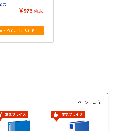
30穴
￥975
（税込）
まとめてカゴに入れる
ページ：
1
／
2
本気プライス
本気プライス
オリジ