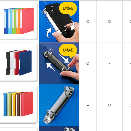
○
○
○
-
-
○