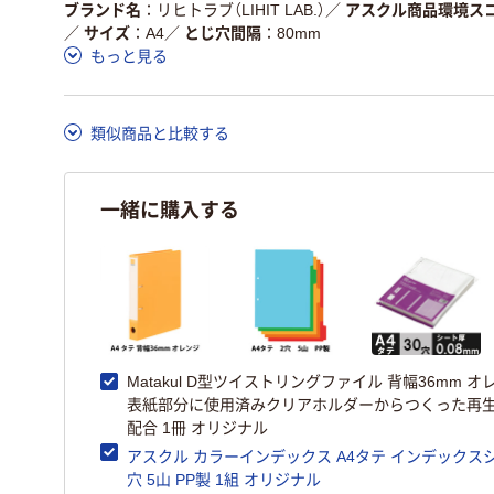
ある
している
ブランド名
リヒトラブ（LIHIT LAB.）
／
アスクル商品環境ス
／
サイズ
A4
／
とじ穴間隔
80mm
この商品の環境配慮ポイントです。詳しくはページ下部の商品
もっと見る
ア詳細／加点項目
」で確認できます。
類似商品と比較する
一緒に購入する
Matakul D型ツイストリングファイル 背幅36mm オ
表紙部分に使用済みクリアホルダーからつくった再生
配合 1冊 オリジナル
アスクル カラーインデックス A4タテ インデックスシ
穴 5山 PP製 1組 オリジナル