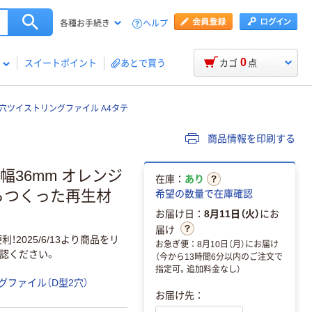
ヘルプ
各種お手続き
0
スイートポイント
あとで買う
カゴ
点
型2穴ツイストリングファイル A4タテ
商品情報を印刷する
背幅36mm オレンジ
在庫：
あり
らつくった再生材
希望の数量で在庫確認
お届け日：
8月11日（火）
にお
届け
2025/6/13より商品をリ
お急ぎ便：8月10日（月）にお届け
認ください。
（今から13時間6分以内のご注文で
指定可。追加料金なし）
グファイル（D型2穴）
お届け先：