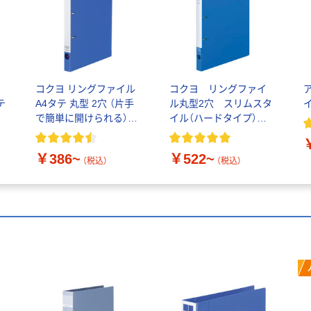
コクヨ リングファイル
コクヨ リングファイ
テ
A4タテ 丸型 2穴 （片手
ル丸型2穴 スリムスタ
で簡単に開けられる）ス
イル（ハードタイプ）
リムスタイル
A4タテワイド 背幅
27mm
￥386~
￥522~
（税込）
（税込）