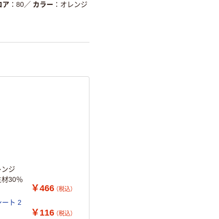
削減
コア
80
／
カラー
オレンジ
詳細「
アスクル商品環境スコ
レンジ
材30％
￥466
（税込）
ート 2
￥116
（税込）