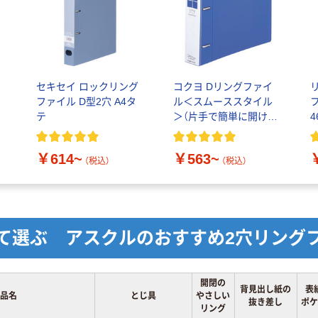
セキセイ ロックリング
コクヨ Dリングファイ
ファイル D型2穴 A4タ
ル＜スムーススタイル
テ
＞（片手で簡単に開けら
4
れる） A4タテ以外サイ
ズ D型 2穴
￥614~
￥563~
（税込）
（税込）
て選ぶ アスクルのおすすめ2穴リング
開閉の
背見出し紙の
表
品名
とじ具
やさしい
抜き差し
ポケ
リング