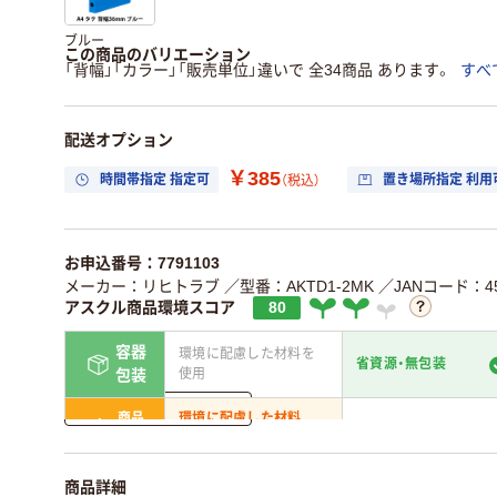
ブルー
この商品のバリエーション
「背幅」「カラー」「販売単位」違いで 全34商品 あります。
すべ
配送オプション
￥385
時間帯指定 指定可
置き場所指定 利用
（税込）
お申込番号：7791103
メーカー：リヒトラブ
／型番：AKTD1-2MK
／JANコード：453
アスクル商品環境スコア
80
容器
環境に配慮した材料を
省資源・無包装
使用
包装
詳しく見る
商品
環境に配慮した材料
省資源・省エネ・節水
本体
を使用
独自の回収スキームが
アスクルで資源循環
商品詳細
仕組