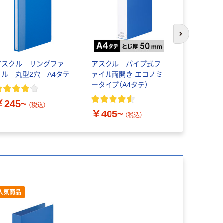
次のスライド
アスクル リングファ
アスクル パイプ式フ
レバー式ア
イル 丸型2穴 A4タテ
ァイル両開き エコノミ
ル A4タ
ータイプ（A4タテ）
66mm 
ロスタイル
￥245~
（税込）
￥405~
￥506~
（税込）
人気商品