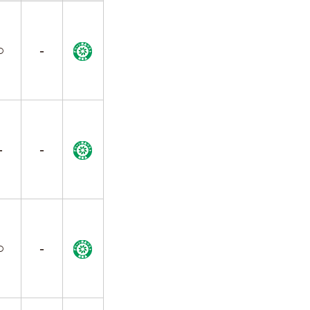
○
-
-
-
○
-