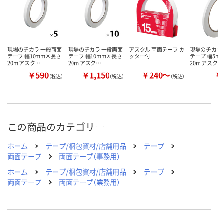
現場のチカラ 一般両面
現場のチカラ 一般両面
アスクル 両面テープ カ
現場のチカ
テープ 幅10mm×長さ
テープ 幅10mm×長さ
ッター付
テープ 幅5
20m アスク…
20m アスク…
20m アス
￥590
￥1,150
￥240～
（税込）
（税込）
（税込）
この商品のカテゴリー
ホーム
テープ/梱包資材/店舗用品
テープ
両面テープ
両面テープ（事務用）
ホーム
テープ/梱包資材/店舗用品
テープ
両面テープ
両面テープ（業務用）