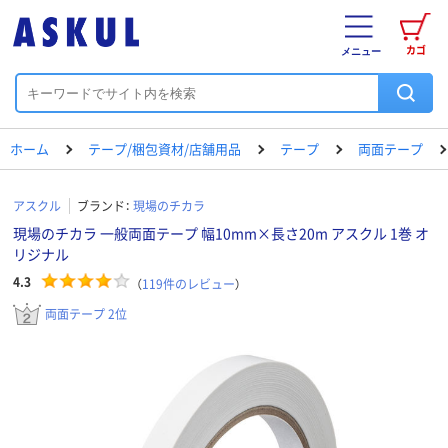
カゴ
メニュー
ホーム
テープ/梱包資材/店舗用品
テープ
両面テープ
アスクル
ブランド：
現場のチカラ
現場のチカラ 一般両面テープ 幅10mm×長さ20m アスクル 1巻 オ
リジナル
4.3
（
119
件のレビュー
）
両面テープ 2位