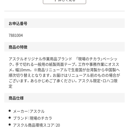
分別・リサイクルしやすい設計
環境に配慮した材料を使用
商品
お申込番号
本体
省資源・省エネ・節水
7881004
分別・リサイクルしやすい設計
商品の特徴
独自の回収スキームがある
アスクルオリジナル作業用品ブランド 「現場のチカラ」ベーシッ
仕組
アスクルで資源循環している
ク。手で切れる一般用の紙製両面テープ。工作や事務作業にオスス
メ。幅10mm。 ※商品リニューアルで生産国が台湾製から中国製へ
温室効果ガスなどの削減
順次切り替えとなります。お届けはリニューアル前のものの場合が
ございます。あらかじめご了承ください。アスクル限定・ロハコ限
この商品の環境配慮ポイントです。下記商品詳細「
定
アスクル商品環境スコア詳細／加点項目
」で確認できます。
商品仕様
メーカー：アスクル
ブランド：現場のチカラ
アスクル商品環境スコア：20