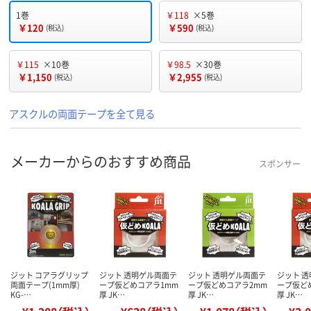
1巻
￥118
×5巻
￥120
￥590
(税込)
(税込)
￥115
×10巻
￥98.5
×30巻
￥1,150
￥2,955
(税込)
(税込)
アスクルの両面テープを全て見る
メーカーからのおすすめ商品
スポンサー
ジット コアラグリップ
ジット 透明ゲル両面テ
ジット 透明ゲル両面テ
ジット 
両面テープ(1mm厚)
ープ仮どめコアラ1mm
ープ仮どめコアラ2mm
ープ仮ど
KG-…
厚 JK…
厚 JK…
厚 JK…