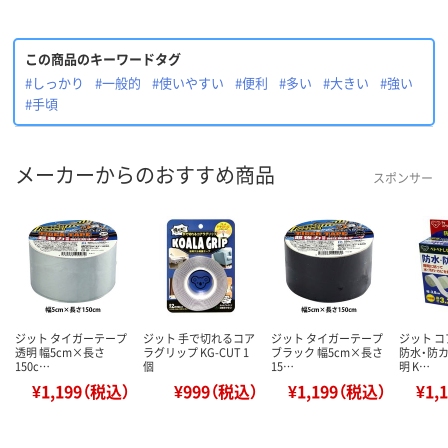
この商品のキーワードタグ
#しっかり
#一般的
#使いやすい
#便利
#多い
#大きい
#強い
#手頃
メーカーからのおすすめ商品
スポンサー
ジット タイガーテープ
ジット 手で切れるコア
ジット タイガーテープ
ジット 
透明 幅5cm×長さ
ラグリップ KG-CUT 1
ブラック 幅5cm×長さ
防水・防カ
150c…
個
15…
明 K…
¥1,199（税込）
¥999（税込）
¥1,199（税込）
¥1,