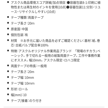
アスクル商品環境スコア詳細/加点項目：●容器包装8-1:印刷に植
物性または再生材のインキを使用(10点)●容器包装11:分別・リユ
ース・リサイクルしやすい(10点)
テープ種類：両面テープ
テープ長さ：20ｍ
原産国：中国
個別包装：有
材質 ※お手元に届いた商品を必ずご確認ください：基材：紙、巻
芯：古紙パルプ配合率100%
特徴：アスクルオリジナル作業用品ブランド 「現場のチカラ」ベ
ーシック。手で切れる一般用の紙製両面テープ。工作や事務作業
にオススメ。幅10mm。アスクル限定・ロハコ限定
両面テープの特長：一般用
テープ長さ：20m
テープ幅：10mm
テープ幅：10ｍｍ
形状：ロール
幅(mm)：10
テープ/接着：のり付き