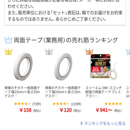
わせください。
また、販売単位における「セット」表記は、箱でのお届けをお約束
するものではありません。あらかじめご了承ください。
両面テープ（業務用）の売れ筋ランキング
現場のチカラ 一般両面テ
現場のチカラ 一般両面テ
スリーエム（3M） スコッチ
ニ
ープ 幅15mm×長さ20m
ープ 幅10mm×長さ20m
超強力両面テープ プレミ
ス
アスク…
アスク…
アゴー…
は
(
73件
)
(
119件
)
￥158
￥120
￥941～
（税込）
（税込）
（税込）
ランキングをもっと見る