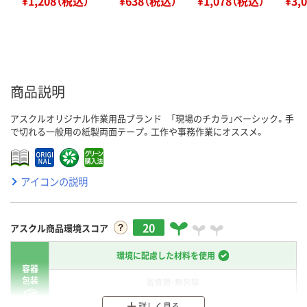
¥1,208（税込）
¥638（税込）
¥1,078（税込）
¥3,
商品説明
アスクルオリジナル作業用品ブランド 「現場のチカラ」ベーシック。手
で切れる一般用の紙製両面テープ。工作や事務作業にオススメ。
アイコンの説明
20
アスクル商品環境スコア
環境に配慮した材料を使用
容器
包装
省資源・無包装
詳しく見る