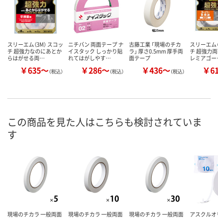
スリーエム（3M） スコッ
ニチバン 両面テープ ナ
古藤工業 「現場のチカ
スリーエム（
チ 超強力なのにあとか
イスタック しっかり貼
ラ」 厚さ0.5mm 厚手両
チ 超強力両
らはがせる両…
れてはがしやす…
面テープ
レミアゴー
￥635～
￥286～
￥436～
￥6
（税込）
（税込）
（税込）
この商品を見た人はこちらも検討されていま
す
現場のチカラ 一般両面
現場のチカラ 一般両面
現場のチカラ 一般両面
アスクル