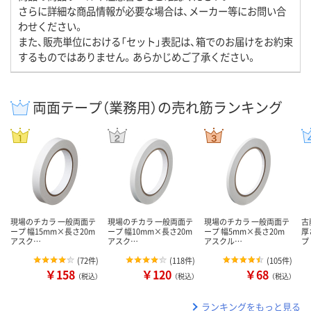
さらに詳細な商品情報が必要な場合は、メーカー等にお問い合
わせください。
また、販売単位における「セット」表記は、箱でのお届けをお約束
するものではありません。あらかじめご了承ください。
両面テープ（業務用）の売れ筋ランキング
現場のチカラ 一般両面テ
現場のチカラ 一般両面テ
現場のチカラ 一般両面テ
古
ープ 幅15mm×長さ20m
ープ 幅10mm×長さ20m
ープ 幅5mm×長さ20m
厚
アスク…
アスク…
アスクル…
プ
(
72件
)
(
118件
)
(
105件
)
￥158
￥120
￥68
（税込）
（税込）
（税込）
ランキングをもっと見る