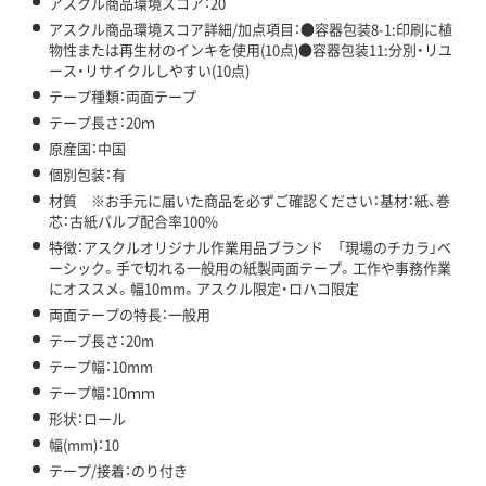
アスクル商品環境スコア：20
アスクル商品環境スコア詳細/加点項目：●容器包装8-1:印刷に植
物性または再生材のインキを使用(10点)●容器包装11:分別・リユ
ース・リサイクルしやすい(10点)
テープ種類：両面テープ
テープ長さ：20ｍ
原産国：中国
個別包装：有
材質 ※お手元に届いた商品を必ずご確認ください：基材：紙、巻
芯：古紙パルプ配合率100%
特徴：アスクルオリジナル作業用品ブランド 「現場のチカラ」ベ
ーシック。手で切れる一般用の紙製両面テープ。工作や事務作業
にオススメ。幅10mm。アスクル限定・ロハコ限定
両面テープの特長：一般用
テープ長さ：20m
テープ幅：10mm
テープ幅：10ｍｍ
形状：ロール
幅(mm)：10
テープ/接着：のり付き