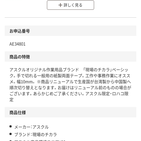
詳しく見る
分別・リサイクルしやすい設計
環境に配慮した材料を使用
商品
お申込番号
本体
省資源・省エネ・節水
AE34801
分別・リサイクルしやすい設計
商品の特徴
独自の回収スキームがある
アスクルオリジナル作業用品ブランド 「現場のチカラ」ベーシッ
仕組
アスクルで資源循環している
ク。手で切れる一般用の紙製両面テープ。工作や事務作業にオスス
メ。幅10mm。 ※商品リニューアルで生産国が台湾製から中国製へ
温室効果ガスなどの削減
順次切り替えとなります。お届けはリニューアル前のものの場合が
ございます。あらかじめご了承ください。アスクル限定・ロハコ限
この商品の環境配慮ポイントです。下記商品詳細「
定
アスクル商品環境スコア詳細／加点項目
」で確認できます。
商品仕様
メーカー：アスクル
ブランド：現場のチカラ