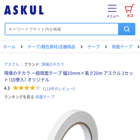
カゴ
メニュー
ホーム
テープ/梱包資材/店舗用品
テープ
両面テープ
アスクル
ブランド：
現場のチカラ
現場のチカラ 一般両面テープ 幅10mm×長さ20m アスクル 1セッ
ト（10巻入） オリジナル
4.3
（
118
件のレビュー
）
ランキングを見る：
両面テープ