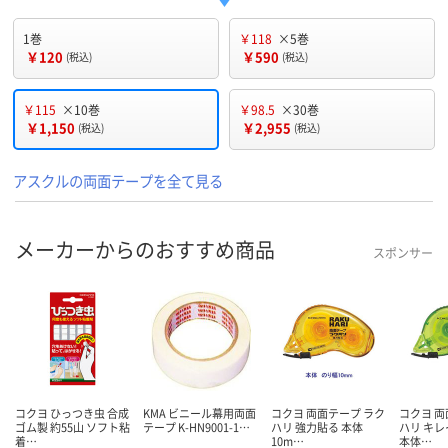
1巻
￥118
×5巻
￥120
￥590
(税込)
(税込)
￥115
×10巻
￥98.5
×30巻
￥1,150
￥2,955
(税込)
(税込)
アスクルの両面テープを全て見る
メーカーからのおすすめ商品
スポンサー
コクヨ ひっつき虫 合成
KMA ビニール幕用両面
コクヨ 両面テープ ラク
コクヨ 両
ゴム製 約55山 ソフト粘
テープ K-HN9001-1…
ハリ 強力貼る 本体
ハリ キ
着…
10m…
本体…