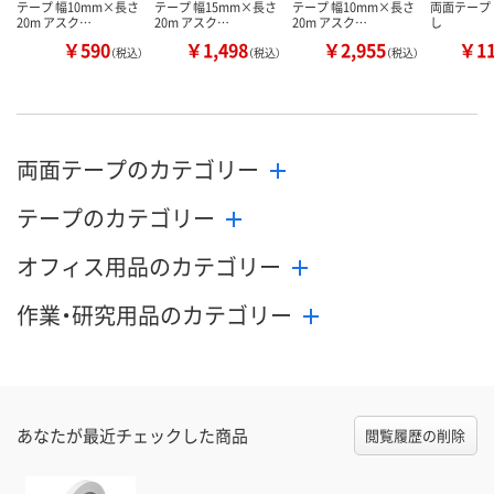
テープ 幅10mm×長さ
テープ 幅15mm×長さ
テープ 幅10mm×長さ
両面テープ
20m アスク…
20m アスク…
20m アスク…
し
￥590
￥1,498
￥2,955
￥1
（税込）
（税込）
（税込）
両面テープのカテゴリー
テープのカテゴリー
オフィス用品のカテゴリー
作業・研究用品のカテゴリー
あなたが最近チェックした商品
閲覧履歴の削除