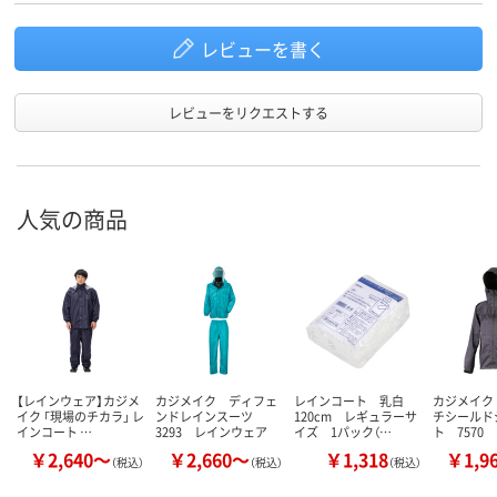
レビューを書く
レビューをリクエストする
人気の商品
【レインウェア】カジメ
カジメイク ディフェ
レインコート 乳白
カジメイク
イク 「現場のチカラ」 レ
ンドレインスーツ
120cm レギュラーサ
チシールド
インコート …
3293 レインウェア
イズ 1パック（…
ト 7570
￥2,640～
￥2,660～
￥1,318
￥1,9
（税込）
（税込）
（税込）