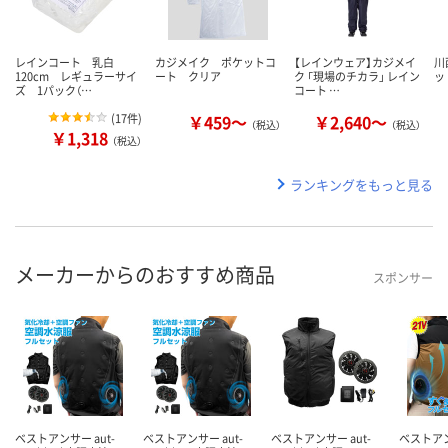
レインコート 乳白
カジメイク ポケットコ
【レインウェア】カジメイ
川
120cm レギュラーサイ
ート クリア
ク 「現場のチカラ」 レイン
ッ
ズ 1パック（…
コート …
(
17件
)
￥459～
￥2,640～
（税込）
（税込）
￥1,318
（税込）
ランキングをもっと見る
メーカーからのおすすめ商品
スポンサー
ベストアンサー aut-
ベストアンサー aut-
ベストアンサー aut-
ベストアン