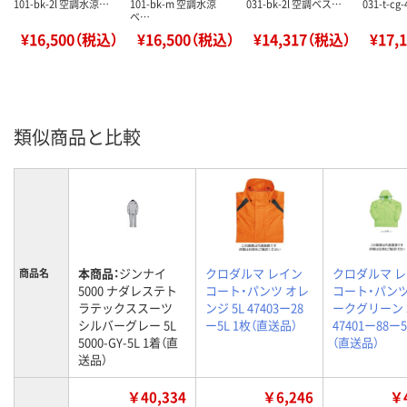
101-bk-2l 空調水涼…
101-bk-m 空調水涼
031-bk-2l 空調ベス…
031-t-cg
ベ…
¥16,500（税込）
¥16,500（税込）
¥14,317（税込）
¥17,
類似商品と比較
本商品：
ジンナイ
クロダルマ レイン
クロダルマ 
商品名
5000 ナダレステト
コート・パンツ オレ
コート・パンツ
ラテックススーツ
ンジ 5L 47403ー28
ークグリーン 
シルバーグレー 5L
ー5L 1枚（直送品）
47401ー88ー5
5000-GY-5L 1着（直
（直送品）
送品）
￥40,334
￥6,246
￥4