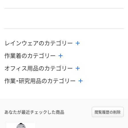
直送品
直送品
直送品
在庫
8月19日（水）まで
8月19日（水）まで
8月19日（水）
お届け日
数量
数量
数量
レインウェアのカテゴリー
カゴへ
カゴへ
カ
作業着のカテゴリー
オフィス用品のカテゴリー
作業・研究用品のカテゴリー
あなたが最近チェックした商品
閲覧履歴の削除