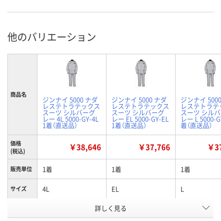
他のバリエーション
商品名
ジンナイ 5000 ナダ
ジンナイ 5000 ナダ
ジンナイ 500
レステトラテックス
レステトラテックス
レステトラテ
スーツ シルバーグ
スーツ シルバーグ
スーツ シル
レー 4L 5000-GY-4L
レー EL 5000-GY-EL
レー L 5000-G
1着（直送品）
1着（直送品）
着（直送品）
価格
￥38,646
￥37,766
￥37
(税込)
1着
1着
1着
販売単位
4L
EL
L
サイズ
お申込番
詳しく見る
7921404
7921398
7921370
号