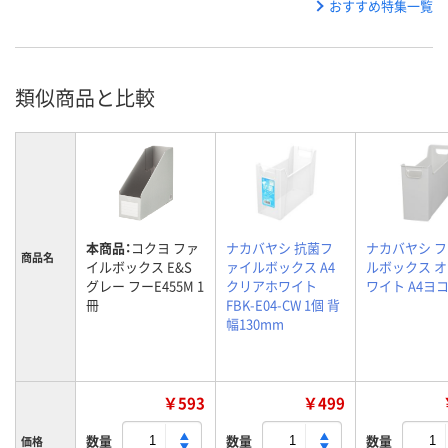
おすすめ特集一覧
類似商品と比較
本商品：
コクヨ ファ
ナカバヤシ 抗菌フ
ナカバヤシ 
商品名
イルボックス E&S
ァイルボックス A4
ルボックス 
グレー フーE455M 1
クリアホワイト
ワイト A4ヨ
冊
FBK-E04-CW 1個 背
幅130mm
￥593
￥499
数量
数量
数量
価格