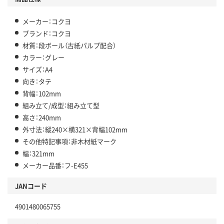
メーカー：コクヨ
ブランド：コクヨ
材質：段ボール（古紙パルプ配合）
カラー：グレー
サイズ：A4
向き：タテ
背幅：102mm
組み立て/成型：組み立て型
高さ：240mm
外寸法：縦240×横321×背幅102mm
その他特記事項：非木材紙マーク
幅：321mm
メーカー品番：フ-E455
JANコード
4901480065755