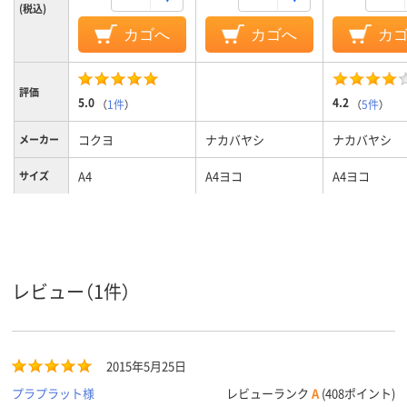
(税込)
カゴへ
カゴへ
カ
評価
5.0
4.2
（
1件
）
（
5件
）
コクヨ
ナカバヤシ
ナカバヤシ
メーカー
A4
A4ヨコ
A4ヨコ
サイズ
グレー系
クリア(透明・半透明)
ホワイト系
カラーグ
ループ
系、ホワイト系
102mm、102
背幅
レビュー（1件）
タテ
向き
2015年5月25日
プラプラット様
レビューランク
A
(408ポイント)