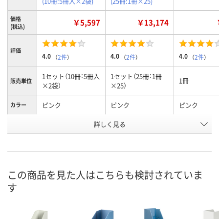
(10冊:5冊入×2袋)
(25冊:1冊×25)
価格
￥5,597
￥13,174
(税込)
評価
4.0
4.0
4.0
（
2件
）
（
2件
）
（
2件
）
1セット（10冊：5冊入
1セット（25冊：1冊
1冊
販売単位
×2袋）
×25）
ピンク
ピンク
ピンク
カラー
お申込番
詳しく見る
9742663
4235417
9677476
号
3点
1点
あり
在庫
8月7日（金）
8月7日（金）
8月7日（金）
お届け日
この商品を見た人はこちらも検討されていま
す
数量
数量
数量
カゴへ
カゴへ
カ