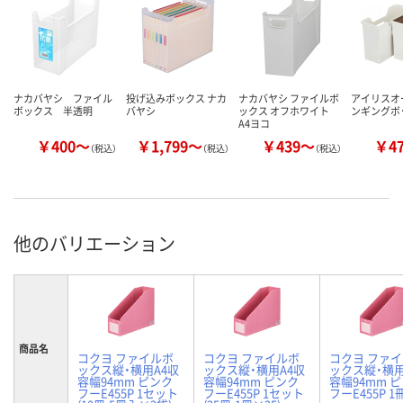
ナカバヤシ ファイル
投げ込みボックス ナカ
ナカバヤシ ファイルボ
アイリスオ
ボックス 半透明
バヤシ
ックス オフホワイト
ンギングボ
A4ヨコ
￥400～
￥1,799～
￥439～
￥4
（税込）
（税込）
（税込）
他のバリエーション
商品名
コクヨ ファイルボ
コクヨ ファイルボ
コクヨ ファ
ックス縦・横用A4収
ックス縦・横用A4収
ックス縦・横用
容幅94mm ピンク
容幅94mm ピンク
容幅94mm 
フーE455P 1セット
フーE455P 1セット
フーE455P 1