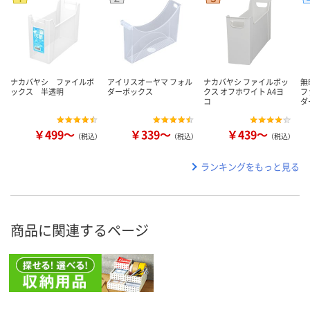
ナカバヤシ ファイルボ
アイリスオーヤマ フォル
ナカバヤシ ファイルボッ
無
ックス 半透明
ダーボックス
クス オフホワイト A4ヨ
フ
コ
ダ
￥499～
￥339～
￥439～
（税込）
（税込）
（税込）
ランキングをもっと見る
商品に関連するページ