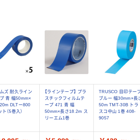
ムズ 耐久ライン
【ラインテープ】 プラ
TRUSCO 目印テー
プ 青 幅50mm×
スチックフィルムテ
ブルー 幅30mm×長
0m DLTー800
ープ 471 青 幅
50m TMT-30B トラ
ット（5巻入）
50mm×長さ18.2m ス
スコ中山 1巻 408-
リーエム1巻
9057