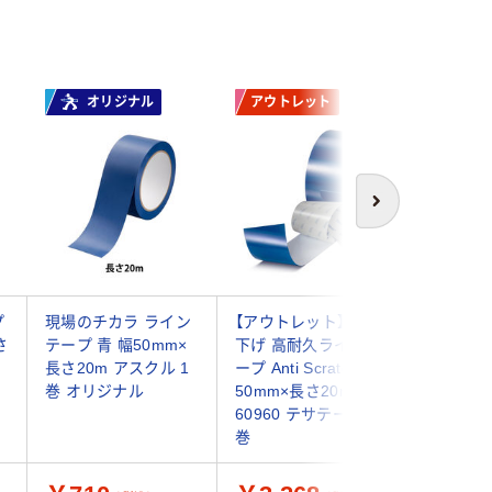
オリジナル
アウトレット
次へ
プ
現場のチカラ ライン
【アウトレット】再値
日本緑十
さ
テープ 青 幅50mm×
下げ 高耐久ラインテ
ンルーム
長さ20m アスクル 1
ープ Anti Scratch 幅
ープ HCP
巻 オリジナル
50mm×長さ20m 青
259035
60960 テサテープ 1
（直送品）
巻