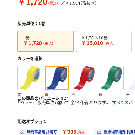
￥1,720
／￥1,564（税抜き）
（税込）
販売単位：1巻
1巻
￥1,501×10巻
￥1,720
￥15,010
（税込）
（税込）
カラーを選択
黄
青
赤
緑
白
この商品のバリエーション
「カラー」「販売単位」違いで 全14商品 あります。
すべてのバ
配送オプション
￥385
時間帯指定 指定可
置き場所指定 利用
（税込）