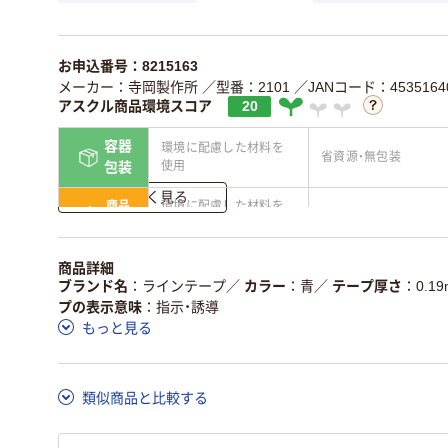
お申込番号：8215163
メーカー：寺岡製作所
／型番：2101
／JANコード：45351640
アスクル商品環境スコア
20
容器
環境に配慮した材料を
省資源・無包装
使用
包装
詳しく見る
商品
環境に配慮した材料を
省資源・省エネ・節水
本体
使用
独自の回収スキームが
アスクルで資源循環し
商品詳細
仕組
ある
ている
ブランド名
ラインテープ
／
カラー
青
／
テープ厚さ
0.1
プの表示意味
指示・誘導
この商品の環境配慮ポイントです。詳しくはページ下部の商品
もっと見る
ア詳細／加点項目
」で確認できます。
類似商品と比較する