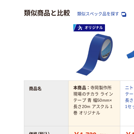
類似商品と比較
類似スペック品を探す
オリジナル
本商品：
寺岡製作所
ニト
商品名
現場のチカラ ライン
テー
テープ 青 幅50mm×
長さ2
長さ20m アスクル 1
1セ
巻 オリジナル