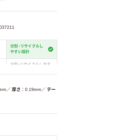
37211
分別・リサイクルし
やすい設計
分別・リサイクルしやす
い設計
温室効果ガスなどの
削減
9mm
／
厚さ
0.19mm
／
テー
詳細「
アスクル商品環境スコ