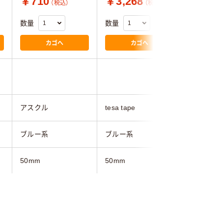
￥710
￥3,268
￥9,3
（税込）
（税込）
数量
数量
数量
カゴへ
カゴへ
アスクル
tesa tape
日本緑十
ブルー系
ブルー系
ブルー系
50mm
50mm
20m
20m
0.19mm
0.175mm