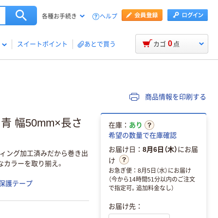
ヘルプ
各種お手続き
0
スイートポイント
あとで買う
カゴ
点
商品情報を印刷する
青 幅50mm×長さ
在庫：
あり
希望の数量で在庫確認
お届け日：
8月6日（木）
にお届
ィング加工済みだから巻き出
け
なカラーを取り揃え。
お急ぎ便：8月5日（水）にお届け
（今から14時間51分以内のご注文
保護テープ
で指定可。追加料金なし）
お届け先：