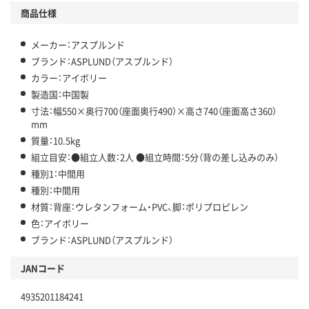
商品仕様
メーカー：アスプルンド
ブランド：ASPLUND（アスプルンド）
カラー：アイボリー
製造国：中国製
寸法：幅550×奥行700（座面奥行490）×高さ740（座面高さ360）
mm
質量：10.5kg
組立目安：●組立人数：2人 ●組立時間：5分（背の差し込みのみ）
種別1：中間用
種別：中間用
材質：背座：ウレタンフォーム・PVC、脚：ポリプロピレン
色：アイボリー
ブランド：ASPLUND（アスプルンド）
JANコード
4935201184241