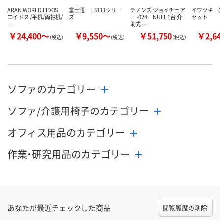
ARAN WORLD EIDOS
富士通 LB111シリー
チノンズ ジョイチェア
イワツキ 
エイドス /平机/両袖机/
ズ
ー -024 NULL 1台 介
セット
…
助式 …
￥24,400～
￥9,550～
￥51,750
￥2,6
（税込）
（税込）
（税込）
ソファのカテゴリー
ソファ/介護用椅子のカテゴリー
オフィス用品のカテゴリー
作業・研究用品のカテゴリー
あなたが最近チェックした商品
閲覧履歴の削除