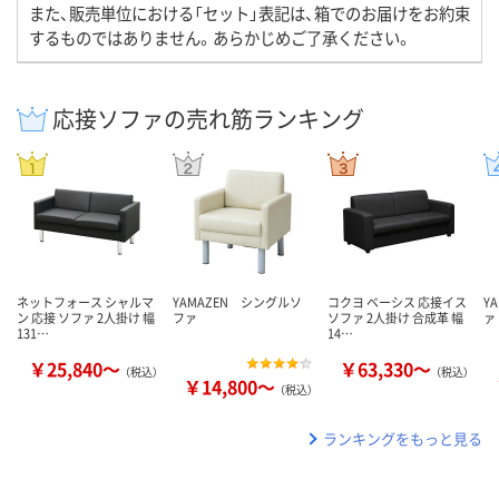
また、販売単位における「セット」表記は、箱でのお届けをお約束
するものではありません。あらかじめご了承ください。
応接ソファの売れ筋ランキング
ネットフォース シャルマ
YAMAZEN シングルソ
コクヨ ベーシス 応接イス
Y
ン 応接 ソファ 2人掛け 幅
ファ
ソファ 2人掛け 合成革 幅
ァ
131…
14…
￥25,840～
￥63,330～
（税込）
（税込）
￥14,800～
（税込）
ランキングをもっと見る