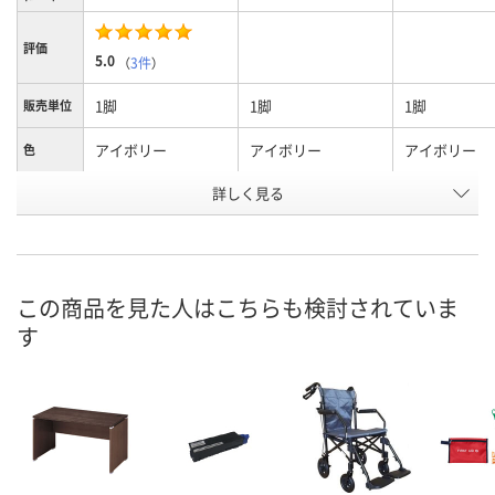
評価
5.0
（
3件
）
1脚
1脚
1脚
販売単位
アイボリー
アイボリー
アイボリー
色
詳しく見る
1人掛
右肘用
左肘用
種別
お申込番
8221456
8218263
8221410
号
入荷待ち
入荷待ち
在庫
この商品を見た人はこちらも検討されていま
す
お届け日
現在ご注文いただけ
お取り扱い終了しま
お取り扱い終
ません
した
した