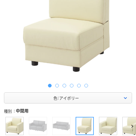
色：アイボリー
中間用
種別