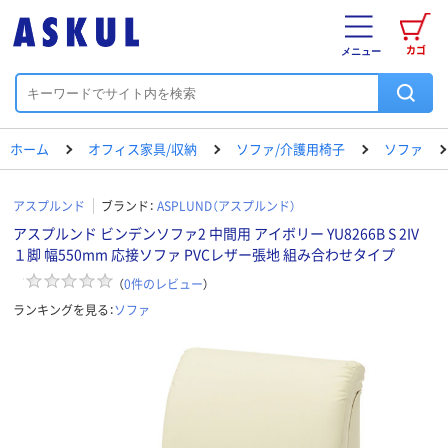
カゴ
メニュー
ホーム
オフィス家具/収納
ソファ/介護用椅子
ソファ
アスプルンド
ブランド：
ASPLUND（アスプルンド）
アスプルンド ビンデンソファ2 中間用 アイボリー YU8266B S 2IV
１脚 幅550mm 応接ソファ PVCレザー張地 組み合わせタイプ
（
0
件のレビュー
）
ランキングを見る：
ソファ