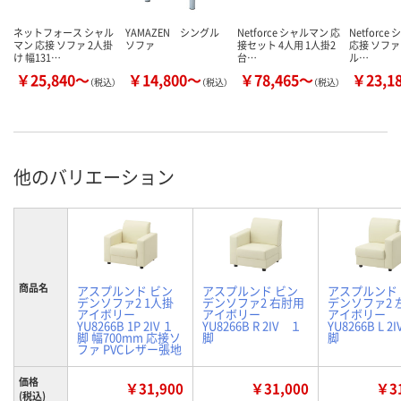
ネットフォース シャル
YAMAZEN シングル
Netforce シャルマン 応
Netforce
マン 応接 ソファ 2人掛
ソファ
接セット 4人用 1人掛2
応接 ソファ
け 幅131…
台…
ル…
￥25,840～
￥14,800～
￥78,465～
￥23,1
（税込）
（税込）
（税込）
他のバリエーション
商品名
アスプルンド ビン
アスプルンド ビン
アスプルンド
デンソファ2 1人掛
デンソファ2 右肘用
デンソファ2 
アイボリー
アイボリー
アイボリー
YU8266B 1P 2IV １
YU8266B R 2IV １
YU8266B L 2
脚 幅700mm 応接ソ
脚
脚
ファ PVCレザー張地
価格
￥31,900
￥31,000
￥31
(税込)