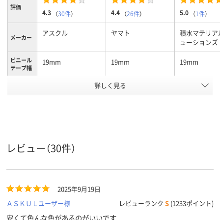
評価
4.3
4.4
5.0
（
30件
）
（
26件
）
（
1件
）
アスクル
ヤマト
積水マテリア
メーカー
ューションズ
ビニール
19mm
19mm
19mm
テープ幅
カラーグ
詳しく見る
イエロー系
ホワイト系
ホワイト系
ループ
ビニール
0.2mm
0.2mm
テープの
厚さ
ビニール
10m
10m
レビュー（30件）
テープ長
さ
絶縁用
2025年9月19日
ＡＳＫＵＬユーザー様
レビューランク
S
(1233ポイント)
安くて色んな色があるのがいいです