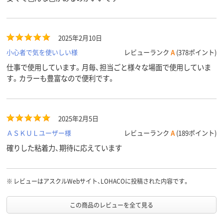
2025年2月10日
小心者で気を使いしい様
レビューランク
A
(378ポイント)
用途
仕事で使用しています。月毎、担当ごと様々な場面で使用していま
す。カラーも豊富なので便利です。
2025年2月5日
ＡＳＫＵＬユーザー様
レビューランク
A
(189ポイント)
確りした粘着力、期待に応えています
アスクル
※
レビューはアスクルWebサイト、LOHACOに投稿された内容です。
商品環境
20
20
20
スコア
この商品のレビューを全て見る