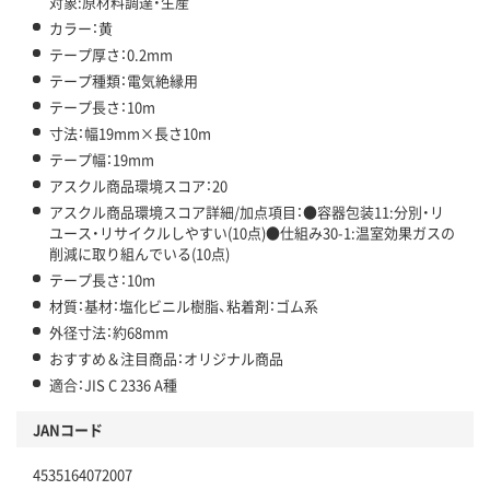
対象:原材料調達・生産
カラー：黄
テープ厚さ：0.2mm
テープ種類：電気絶縁用
テープ長さ：10m
寸法：幅19mm×長さ10m
テープ幅：19mm
アスクル商品環境スコア：20
アスクル商品環境スコア詳細/加点項目：●容器包装11:分別・リ
ユース・リサイクルしやすい(10点)●仕組み30-1:温室効果ガスの
削減に取り組んでいる(10点)
テープ長さ：10m
材質：基材：塩化ビニル樹脂、粘着剤：ゴム系
外径寸法：約68mm
おすすめ＆注目商品：オリジナル商品
適合：JIS C 2336 A種
JANコード
4535164072007