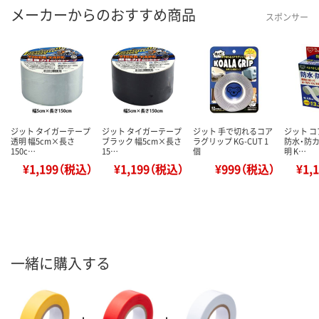
メーカーからのおすすめ商品
スポンサー
ジット タイガーテープ
ジット タイガーテープ
ジット 手で切れるコア
ジット 
透明 幅5cm×長さ
ブラック 幅5cm×長さ
ラグリップ KG-CUT 1
防水・防カ
150c…
15…
個
明 K…
¥1,199（税込）
¥1,199（税込）
¥999（税込）
¥1,
一緒に購入する