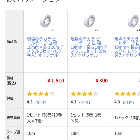
現場のチカラ ビニ
現場のチカラ ビニ
現場のチカラ
商品名
ールテープ 白 幅
ールテープ 白 幅
ールテープ 白
19mm×長さ10m ア
19mm×長さ10m ア
19mm×長さ1
スクル 1セット（30
スクル 1セット（5巻
スクル 1パック
巻入） オリジナル
入） オリジナル
巻入） オリジ
価格
￥1,510
￥300
(税込)
評価
4.3
4.3
4.3
（
51件
）
（
51件
）
（
51件
）
1セット（30巻：10巻
1セット（5巻：1巻
1パック（10巻
販売単位
入×3箱）
×5）
テープ長
10m
10m
10m
さ