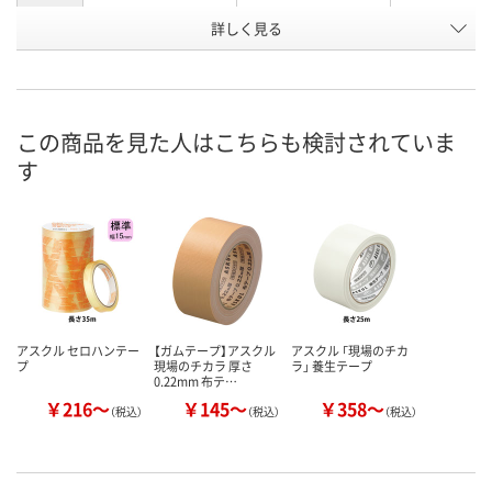
詳しく見る
白
白
白
カラー
お申込番
8274146
AH42260
8274137
号
あり
あり
あり
在庫
この商品を見た人はこちらも検討されていま
す
8月8日（土）
8月8日（土）
8月8日（土）
お届け日
数量
数量
数量
カゴへ
カゴへ
カ
アスクル セロハンテー
【ガムテープ】アスクル
アスクル 「現場のチカ
プ
現場のチカラ 厚さ
ラ」 養生テープ
0.22mm 布テ…
￥216～
￥145～
￥358～
（税込）
（税込）
（税込）