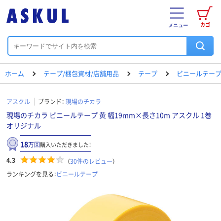
カゴ
メニュー
ホーム
テープ/梱包資材/店舗用品
テープ
ビニールテー
アスクル
ブランド：
現場のチカラ
現場のチカラ ビニールテープ 黄 幅19mm×長さ10m アスクル 1巻
オリジナル
18
万回
購入いただきました！
4.3
（
30
件のレビュー
）
ランキングを見る：
ビニールテープ