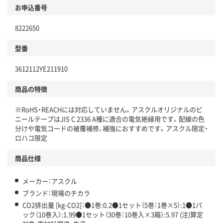
商品
お申込番号
本体
省資源・省エネ・節水
8222650
分別・リサイクルしやすい設計
型番
独自の回収スキームがある
仕組
3612112YE211910
アスクルで資源循環している
商品の特徴
温室効果ガスなどの削減
※RoHS・REACHには対応していません。アスクルオリジナルのビ
この商品の環境配慮ポイントです。下記商品詳細「
ニールテープはJIS C 2336 A種に適合の電気絶縁用です。配線の色
アスクル商品環境スコア詳細／加点項目
」で確認できます。
分けや電気コードの被覆補修、補強におすすめです。アスクル限定・
ロハコ限定
商品仕様
メーカー：アスクル
ブランド：現場のチカラ
CO2排出量 [kg-CO2]：●1巻:0.2●1セット（5巻：1巻×5）:1●1パ
ック（10巻入）:1.99●1セット（30巻：10巻入×3箱）:5.97 (注)算定