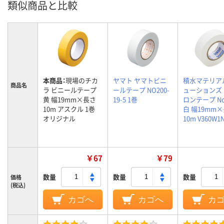
類似商品と比較
本商品：
現場のチカ
ヤマト ヤマトビニ
積水マテリア
商品名
ラ ビニールテープ
ールテープ NO200-
ューションズ
黄 幅19mm×長さ
19-5 1巻
ロンテープ No
10m アスクル 1巻
白 幅19mm
オリジナル
10m V360W1
￥67
￥79
数量
数量
数量
価格
(税込)
カゴへ
カゴへ
カ