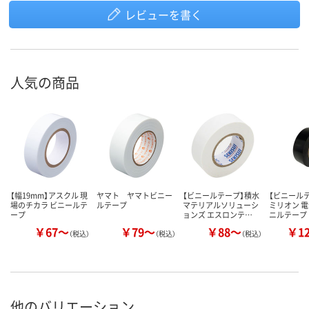
レビューを書く
人気の商品
【幅19mm】アスクル 現
ヤマト ヤマトビニー
【ビニールテープ】積水
【ビニール
場のチカラ ビニールテ
ルテープ
マテリアルソリューシ
ミリオン 
ープ
ョンズ エスロンテ…
ニルテープ
￥67～
￥79～
￥88～
￥1
（税込）
（税込）
（税込）
他のバリエーション