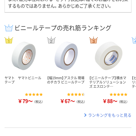
するものではありません。あらかじめご了承ください。
ビニールテープの売れ筋ランキング
ヤマト ヤマトビニール
【幅19mm】アスクル 現場
【ビニールテープ】積水マ
【
テープ
のチカラ ビニールテープ
テリアルソリューション
リ
ズ エスロンテ…
テ
￥79～
￥67～
￥88～
（税込）
（税込）
（税込）
ランキングをもっと見る