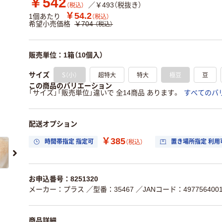
￥542
／￥493（税抜き）
（税込）
￥54.2
1個あたり
（税込）
希望小売価格
￥704
（税込）
販売単位：1箱（10個入）
S（小）
超特大
特大
極豆
豆
サイズ
この商品のバリエーション
「サイズ」「販売単位」違いで 全14商品 あります。
すべてのバ
配送オプション
￥385
時間帯指定 指定可
置き場所指定 利用
（税込）
お申込番号：8251320
メーカー：プラス
／型番：35467
／JANコード：4977564001
商品詳細