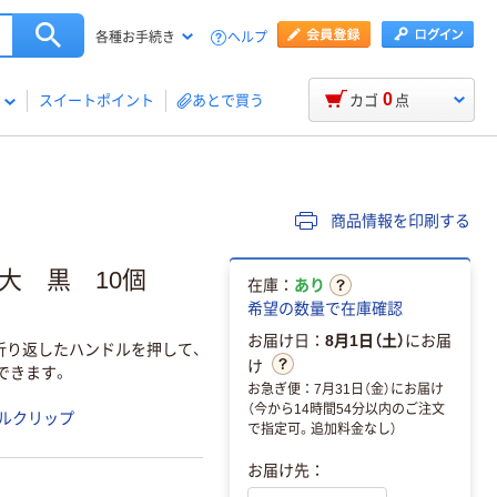
ヘルプ
各種お手続き
0
スイートポイント
あとで買う
カゴ
点
商品情報を印刷する
3 大 黒 10個
在庫：
あり
希望の数量で在庫確認
お届け日：
8月1日（土）
にお届
折り返したハンドルを押して、
け
できます。
お急ぎ便：7月31日（金）にお届け
（今から14時間54分以内のご注文
ルクリップ
で指定可。追加料金なし）
お届け先：