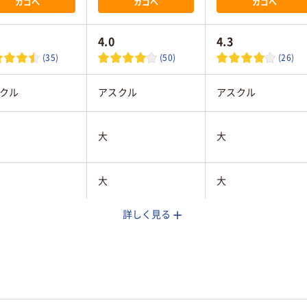
カゴへ
カゴへ
カゴへ
4.0
4.3
(35)
(50)
(26)
クル
アスクル
アスクル
大
大
大
大
詳しく見る
ック系
ブラック系
シルバー系
枚
120枚
120枚
40
45