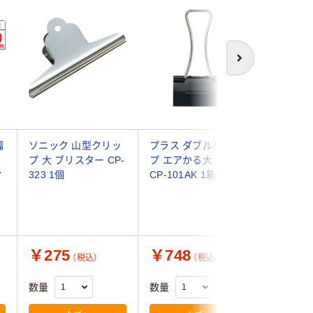
次へ
幅
ソニック 山型クリッ
プラス ダブルクリッ
トラスコ
プ 大 ブリスター CP-
プ エアかる大 10個
TRUSC
ク
323 1個
CP-101AK 1箱
ップ 大 3
入) TDB-
個) 116
品）
￥275
￥748
￥198
（税込）
（税込）
数量
数量
数量