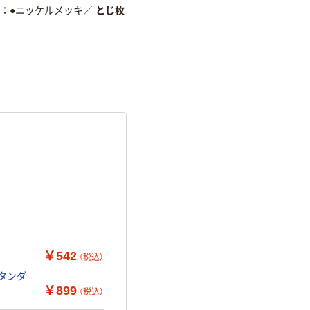
●ニッケルメッキ
／
とじ枚
10個
￥542
（税込）
スタンダ
￥899
（税込）