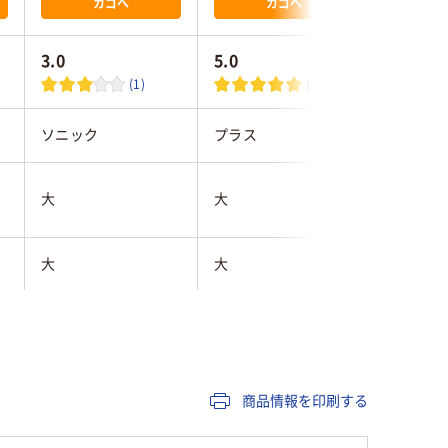
カゴへ
カゴへ
3.0
5.0
(1)
(1)
ソニック
プラス
トラスコ
大
大
大
大
大
大
シルバー系
ブラック系
ブラック
約190枚
120枚
80枚
商品情報を印刷する