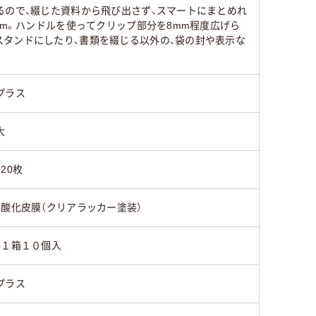
るので、綴じた資料から飛び出さず、スマートにまとめれ
mm。ハンドルを使ってクリップ部分を8mm程度広げら
タンドにしたり、書類を綴じる以外の、袋の封や表示な
プラス
大
120枚
●酸化皮膜（クリアラッカー塗装）
●１箱１０個入
プラス