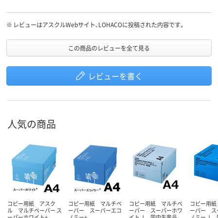
※
レビューはアスクルWebサイト、LOHACOに投稿された内容です。
この商品のレビューを全て見る
レビューを書く
人気の商品
コピー用紙 アスク
コピー用紙 マルチペ
コピー用紙 マルチペ
コピー用紙
ル マルチペーパー ス
ーパー スーパーエコ
ーパー スーパーホワ
ーパー ス
ーパーホワイト+
ノミー+
イトＪ 国内生産品
ノミーＪ 