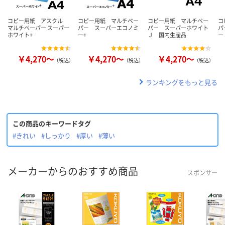
コピー用紙 アスクル
コピー用紙 マルチペー
コピー用紙 マルチペー
コ
マルチペーパー スーパー
パー スーパーエコノミ
パー スーパーホワイト
パ
ホワイト+
ー+
Ｊ 国内生産品
ー
￥4,270～
￥4,270～
￥4,270～
（税込）
（税込）
（税込）
ランキングをもっと見る
この商品のキーワードタグ
#きれい
#しっかり
#厚い
#薄い
メーカーからのおすすめ商品
スポンサー