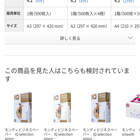
4.2
4.2
4.2
（
4件
）
（
4件
）
（
29件
）
1冊（500枚入）
1箱（500枚入×4冊）
1箱（500枚×
販売単位
A3 （297 × 420 mm）
A3 （297 × 420 mm）
A4 （210 × 2
サイズ
お申込番
詳しく見る
834414
532431
527932
号
あり
あり
入荷待ち
在庫
8月8日（土）
8月8日（土）
お届け日
この商品を見た人はこちらも検討されていま
す
数量
数量
お取り扱い終
した
カゴへ
カゴへ
モンディビジネスペー
モンディビジネスペー
モンディビジネスペー
モンディ IQ 
パー IQ selection
パー IQ selection
パー IQ selection
smooth
smoo…
smoo…
smoo…