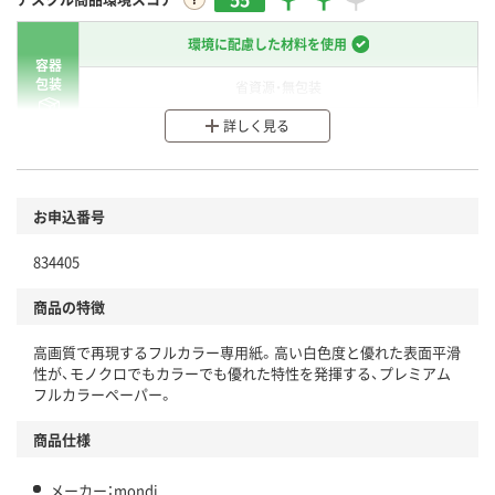
環境に配慮した材料を使用
容器
包装
省資源・無包装
詳しく見る
分別・リサイクルしやすい設計
環境に配慮した材料を使用
商品
お申込番号
本体
省資源・省エネ・節水
834405
分別・リサイクルしやすい設計
商品の特徴
独自の回収スキームがある
高画質で再現するフルカラー専用紙。高い白色度と優れた表面平滑
仕組
性が、モノクロでもカラーでも優れた特性を発揮する、プレミアム
アスクルで資源循環している
フルカラーペーパー。
温室効果ガスなどの削減
商品仕様
この商品の環境配慮ポイントです。下記商品詳細「
アスクル商品環境スコア詳細／加点項目
」で確認できます。
メーカー：mondi