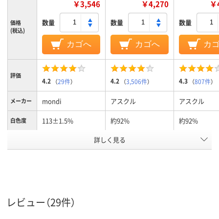
￥3,546
￥4,270
￥4
数量
数量
数量
価格
(税込)
カゴへ
カゴへ
カ
評価
4.2
4.2
4.3
（
29件
）
（
3,506件
）
（
807件
）
mondi
アスクル
アスクル
メーカー
113±1.5%
約92%
約92%
白色度
詳しく見る
114±4μm
約90μm(0.09mm)
約90μm(0.09
用紙の厚
さ
FSC認証
PEFC認証
FSC認証
環境対応
フルカラー用紙
コピー用紙
コピー用紙
用紙の種
類
レビュー（29件）
500、500枚
500、1冊（500枚入）、
500、500枚