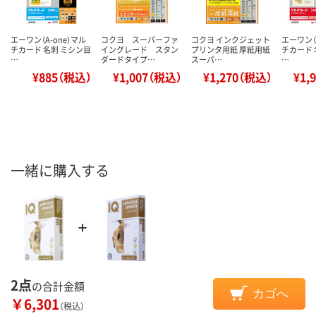
エーワン（A-one）マル
コクヨ スーパーファ
コクヨ インクジェット
エーワン（
チカード 名刺 ミシン目
イングレード スタン
プリンタ用紙 厚紙用紙
チカード 
…
ダードタイプ…
スーパ…
…
¥885（税込）
¥1,007（税込）
¥1,270（税込）
¥1,
一緒に購入する
2点
の合計金額
カゴへ
￥6,301
（税込）