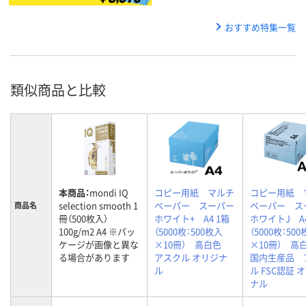
おすすめ特集一覧
類似商品と比較
本商品：
mondi IQ
コピー用紙 マルチ
コピー用紙 
selection smooth 1
ペーパー スーパー
ペーパー ス
商品名
冊（500枚入）
ホワイト+ A4 1箱
ホワイトJ A4
100g/m2 A4 ※パッ
（5000枚：500枚入
（5000枚：50
ケージが画像と異な
×10冊） 高白色
×10冊） 
る場合があります
アスクル オリジナ
国内生産品 
ル
ル FSC認証 
ナル