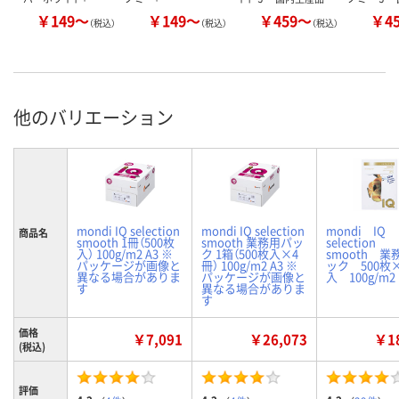
￥149～
￥149～
￥459～
￥4
（税込）
（税込）
（税込）
他のバリエーション
mondi IQ selection
mondi IQ selection
mondi IQ
商品名
smooth 1冊（500枚
smooth 業務用パッ
selection
入） 100g/m2 A3 ※
ク 1箱（500枚入×4
smooth 業
パッケージが画像と
冊） 100g/m2 A3 ※
ック 500枚
異なる場合がありま
パッケージが画像と
入 100g/m2
す
異なる場合がありま
す
価格
￥7,091
￥26,073
￥18
(税込)
評価