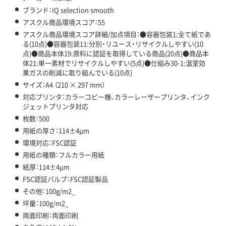
ブランド：IQ selection smooth
アスクル商品環境スコア：55
アスクル商品環境スコア詳細/加点項目：●容器包装1:全て紙であ
る(10点)●容器包装11:分別・リユース・リサイクルしやすい(10
点)●商品本体19:原料に認証を取得している商品(20点)●商品本
体21:単一素材でリサイクルしやすい(5点)●仕組み30-1:温室効
果ガスの削減に取り組んでいる(10点)
サイズ：A4 （210 × 297 mm）
対応プリンタ：カラーコピー機、カラーレーザープリンタ、インク
ジェットプリンタ対応
枚数：500
用紙の厚さ：114±4μm
環境対応：FSC認証
用紙の種類：フルカラー用紙
紙厚：114±4μm
FSC認証パルプ：FSC認証製品
その他：100g/m2_
坪量：100g/m2_
両面印刷：両面印刷