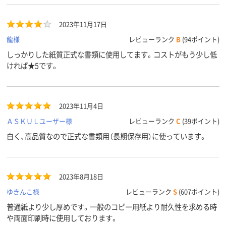
枚数
500枚
2023年11月17日
A4 （210 × 297 mm）
A4 （210 × 297
A4 (210 × 29
サイズ
mm）、A4
龍様
レビューランク
B
(94ポイント)
しっかりした紙質正式な書類に使用してます。コストがもう少し低
アスクル
ければ★5です。
商品環境
55
45
70
スコア
2023年11月4日
ＡＳＫＵＬユーザー様
レビューランク
C
(39ポイント)
白く、高品質なので正式な書類用（長期保存用）に使っています。
2023年8月18日
ゆきんこ様
レビューランク
S
(607ポイント)
普通紙より少し厚めです。一般のコピー用紙より耐久性を求める時
や両面印刷時に使用しております。