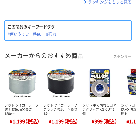
ランキングをもっと見る
この商品のキーワードタグ
#使いやすい
#強い
#強力
メーカーからのおすすめ商品
スポンサー
ジット タイガーテープ
ジット タイガーテープ
ジット 手で切れるコア
ジット 
透明 幅5cm×長さ
ブラック 幅5cm×長さ
ラグリップ KG-CUT 1
防水・防カ
150c…
15…
個
明 K…
¥1,199（税込）
¥1,199（税込）
¥999（税込）
¥1,