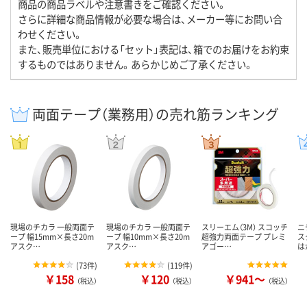
商品の商品ラベルや注意書きをご確認ください。
さらに詳細な商品情報が必要な場合は、メーカー等にお問い合
わせください。
また、販売単位における「セット」表記は、箱でのお届けをお約束
するものではありません。あらかじめご了承ください。
両面テープ（業務用）の売れ筋ランキング
現場のチカラ 一般両面テ
現場のチカラ 一般両面テ
スリーエム（3M） スコッチ
ニ
ープ 幅15mm×長さ20m
ープ 幅10mm×長さ20m
超強力両面テープ プレミ
ス
アスク…
アスク…
アゴー…
は
(
73件
)
(
119件
)
￥158
￥120
￥941～
（税込）
（税込）
（税込）