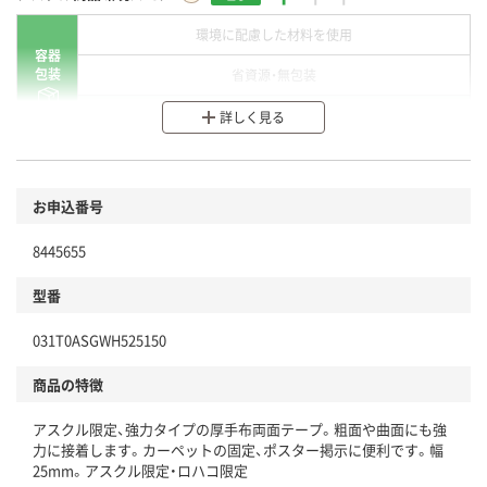
環境に配慮した材料を使用
容器
包装
省資源・無包装
分別・リサイクルしやすい設計
詳しく見る
環境に配慮した材料を使用
商品
お申込番号
本体
省資源・省エネ・節水
8445655
分別・リサイクルしやすい設計
型番
独自の回収スキームがある
仕組
031T0ASGWH525150
アスクルで資源循環している
商品の特徴
温室効果ガスなどの削減
アスクル限定、強力タイプの厚手布両面テープ。粗面や曲面にも強
この商品の環境配慮ポイントです。下記商品詳細「
力に接着します。カーペットの固定、ポスター掲示に便利です。幅
アスクル商品環境スコア詳細／加点項目
」で確認できます。
25mm。アスクル限定・ロハコ限定