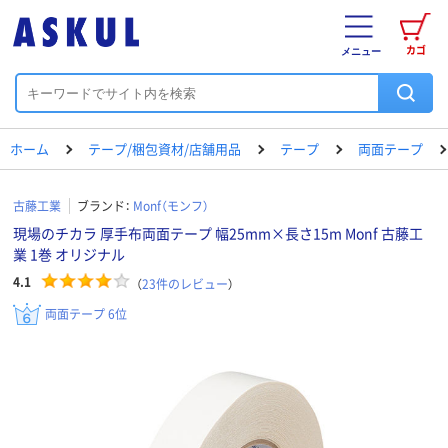
カゴ
メニュー
ホーム
テープ/梱包資材/店舗用品
テープ
両面テープ
古藤工業
ブランド：
Monf（モンフ）
現場のチカラ 厚手布両面テープ 幅25mm×長さ15m Monf 古藤工
業 1巻 オリジナル
4.1
（
23
件のレビュー
）
両面テープ 6位