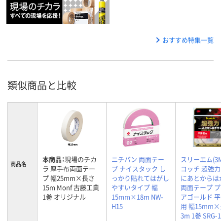
おすすめ特集一覧
類似商品と比較
本商品：
現場のチカ
ニチバン 両面テー
スリーエム(3M
商品名
ラ 厚手布両面テー
プ ナイスタック し
コッチ 超強
プ 幅25mm×長さ
っかり貼れてはがし
にあとからは
15m Monf 古藤工業
やすいタイプ 幅
両面テープ 
1巻 オリジナル
15mm×18m NW-
アゴールド 
H15
用 幅15mm
3m 1巻 SRG-1