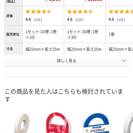
(税込)
評価
4.6
4.6
4.6
（
5件
）
（
5件
）
（
5件
）
1セット（10巻：1巻
1セット（30巻：1巻
1巻
販売単位
×10）
×30）
幅25mm×長さ25m
幅25mm×長さ25m
幅25mm×長
寸法
お申込番
詳しく見る
1624734
1624743
1608712
号
あり
あり
あり
在庫
8月10日（月）
8月10日（月）
8月10日（月）
お届け日
この商品を見た人はこちらも検討されていま
す
数量
数量
数量
カゴへ
カゴへ
カ