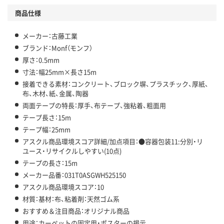
商品仕様
メーカー：古藤工業
ブランド：Monf（モンフ）
厚さ：0.5mm
寸法：幅25mm×長さ15m
接着できる素材：コンクリート、ブロック塀、プラスチック、厚紙、
布、木材、紙、金属、陶器
両面テープの特長：厚手、布テープ、強粘着、粗面用
テープ長さ：15m
テープ幅：25mm
アスクル商品環境スコア詳細/加点項目：●容器包装11:分別・リ
ユース・リサイクルしやすい(10点)
テープの長さ：15m
メーカー品番：031T0ASGWH525150
アスクル商品環境スコア：10
材質：基材：布、粘着剤：天然ゴム系
おすすめ＆注目商品：オリジナル商品
用途：カーペットの固定用・ポスターの掲示