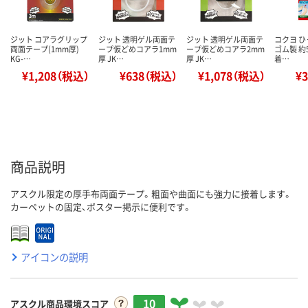
ジット コアラグリップ
ジット 透明ゲル両面テ
ジット 透明ゲル両面テ
コクヨ ひ
両面テープ(1mm厚)
ープ仮どめコアラ1mm
ープ仮どめコアラ2mm
ゴム製 約
KG-…
厚 JK…
厚 JK…
着…
¥1,208（税込）
¥638（税込）
¥1,078（税込）
¥
商品説明
アスクル限定の厚手布両面テープ。粗面や曲面にも強力に接着します。
カーペットの固定、ポスター掲示に便利です。
アイコンの説明
10
アスクル商品環境スコア