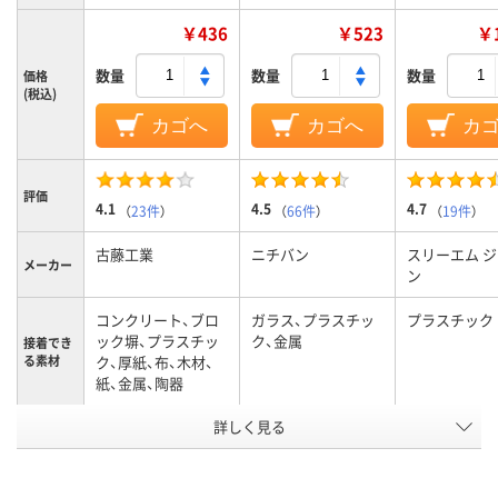
￥436
￥523
￥1
数量
数量
数量
価格
(税込)
カゴへ
カゴへ
カ
評価
4.1
4.5
4.7
（
23件
）
（
66件
）
（
19件
）
古藤工業
ニチバン
スリーエム 
メーカー
ン
コンクリート、ブロ
ガラス、プラスチッ
プラスチック
ック塀、プラスチッ
ク、金属
接着でき
る素材
ク、厚紙、布、木材、
紙、金属、陶器
アスクル
詳しく見る
商品環境
10
65
スコア