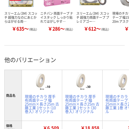
スリーエム（3M） スコッ
ニチバン 両面テープ ナ
スリーエム（3M） スコッ
現場のチカ
チ 超強力なのにあとか
イスタック しっかり貼
チ 超強力両面テープ プ
テープ 幅1
らはがせる両…
れてはがしやす…
レミアゴー…
20m アス
￥635～
￥286～
￥612～
￥
（税込）
（税込）
（税込）
他のバリエーション
商品名
現場のチカラ 厚手
現場のチカラ 厚手
現場のチカラ
布両面テープ 幅
布両面テープ 幅
布両面テープ
25mm×長さ25m 古
25mm×長さ25m 古
25mm×長さ2
藤工業 1セット（10
藤工業 1セット（30
藤工業 1巻 
巻入） オリジナル
巻入） オリジナル
ル
価格
￥6,509
￥18,858