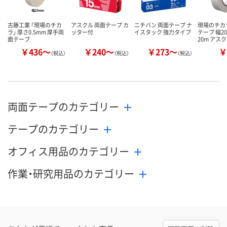
古藤工業 「現場のチカ
アスクル 両面テープ カ
ニチバン 両面テープ ナ
現場のチカ
ラ」 厚さ0.5mm 厚手両
ッター付
イスタック 強力タイプ
テープ 幅2
面テープ
20m アス
￥436～
￥240～
￥273～
￥
（税込）
（税込）
（税込）
両面テープのカテゴリー
テープのカテゴリー
オフィス用品のカテゴリー
作業・研究用品のカテゴリー