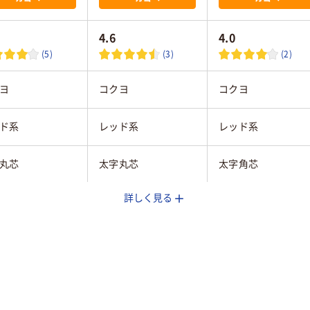
4.6
4.0
(5)
(3)
(2)
ヨ
コクヨ
コクヨ
ド系
レッド系
レッド系
丸芯
太字丸芯
太字角芯
詳しく見る
式本体
交換式本体
交換式本体
丸芯
角芯
コール系油性顔
アルコール系油性顔
アルコール系油性顔
ンク
料インク
料インク