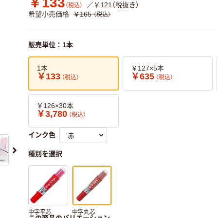
￥133
／￥121（税抜き）
（税込）
希望小売価格
￥165
（税込）
販売単位：1本
1本
￥127×5本
￥133
￥635
（税込）
（税込）
￥126×30本
￥3,780
（税込）
インク色
種別を選択
中字平芯
中字丸芯