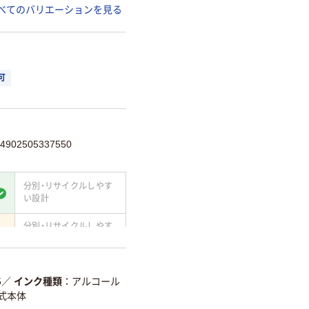
べてのバリエーションを見る
可
02505337550
分別・リサイクルしやす
い設計
分別・リサイクルしやす
い設計
て
温室効果ガスなどの
削減
5
／
インク種類
アルコール
式本体
詳細「
アスクル商品環境スコ