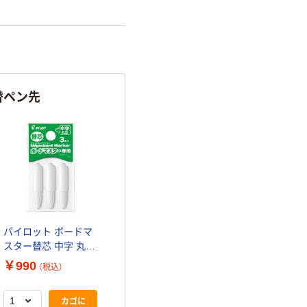
替ペン先
パイロット ボードマ
スター替芯 中字 丸芯
P-WMTIP-9L 10セッ
￥990
（税込）
ト(30本:3本入×10)
カゴに