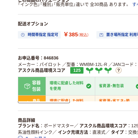
この商品のバリエーション
「インク色」「種別」「販売単位」違いで 全30商品 あります。
す
配送オプション
￥385
時間帯指定 指定可
置き場所指定 利用
（税込）
お申込番号：846836
メーカー：パイロット
／型番：WMBM-12L-R
／JANコード：49
アスクル商品環境スコア
125
容器
環境に配慮した材料
省資源・無包装
を使用
包装
詳しく見る
商品
環境に配慮した材料
省資源・省エネ・節
本体
を使用
水
独自の回収スキームが
アスクルで資源循環し
商品詳細
仕組
ある
いる
ブランド名
ボードマスター
／
アスクル商品環境スコア
12
系油性顔料インク
／
インク充填方法
直液式
／
タイプ
交換
この商品の環境配慮ポイントです。詳しくはページ下部の商品