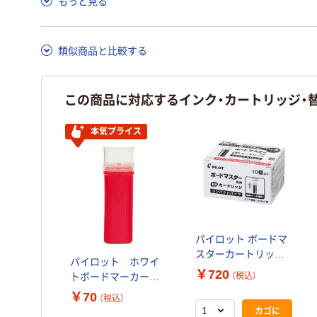
もっと見る
ア詳細／加点項目
」で確認できます。
類似商品と比較する
この商品に対応するインク・カートリッジ・
本気プライス
パイロット ボードマ
スターカートリッジ
パイロット ホワイ
コンパクトパック レ
￥720
トボードマーカー
（税込）
ッド WMRF80-10R 1
ボードマスター専用
￥70
箱(10本入)
（税込）
カートリッジ 赤
カゴに