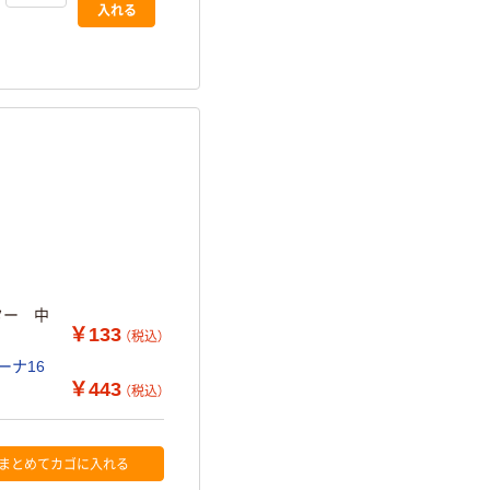
入れる
ター 中
￥133
（税込）
ーナ16
￥443
（税込）
まとめてカゴに入れる