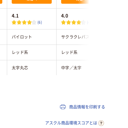
4.1
4.0
5.0
(6)
(4)
パイロット
サクラクレパス
コクヨ
レッド系
レッド系
レッド系
太字丸芯
中字／太字
中字
交換式本体
補充式本体
補充式本
丸芯
丸芯
商品情報を印刷する
アルコール系油性顔
油性アルコール顔料
油性ノン
料インク
インク
ク(アル
アスクル商品環境スコアとは