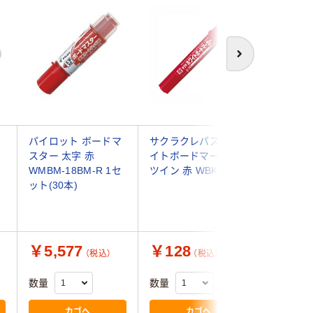
次へ
パイロット ボードマ
サクラクレパス ホワ
コクヨ 
スター 太字 赤
イトボードマーカー
ド用マー
WMBM-18BM-R 1セ
ツイン 赤 WBK-T#19
ガイイス
ット(30本)
タ PM-B
ット(5本
￥5,577
￥128
￥593
（税込）
（税込）
数量
数量
数量
カゴへ
カゴへ