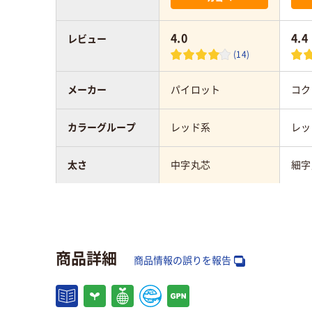
4.0
4.4
レビュー
(14)
メーカー
パイロット
コク
カラーグループ
レッド系
レッ
太さ
中字丸芯
細字
タイプ
交換式本体
交換
ペン先形状
丸芯
丸芯
商品詳細
商品情報の誤りを報告
インク種類
アルコール系油性顔
アル
料インク
料イ