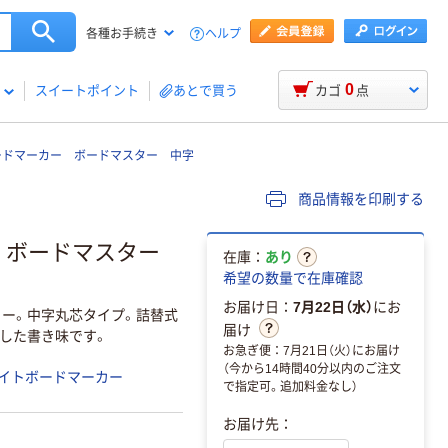
ヘルプ
各種お手続き
0
スイートポイント
あとで買う
カゴ
点
ードマーカー ボードマスター 中字
商品情報を印刷する
 ボードマスター
在庫：
あり
希望の数量で在庫確認
お届け日：
7月22日（水）
にお
ー。中字丸芯タイプ。詰替式
届け
した書き味です。
お急ぎ便：7月21日（火）にお届け
（今から14時間40分以内のご注文
イトボードマーカー
で指定可。追加料金なし）
お届け先：