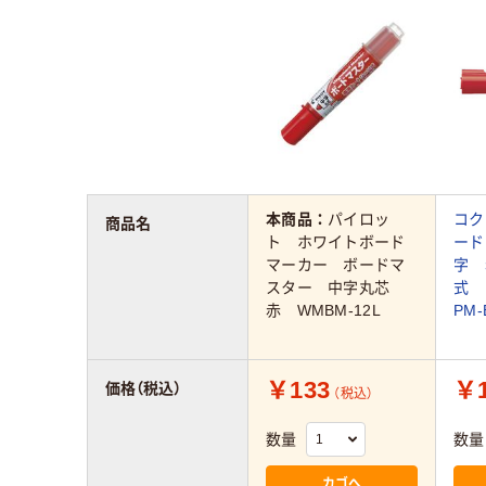
本商品：
パイロッ
コク
商品名
ト ホワイトボード
ード
マーカー ボードマ
字 
スター 中字丸芯
式
赤 WMBM-12L
PM-
￥133
￥1
価格（税込）
（税込）
数量
数量
カゴへ