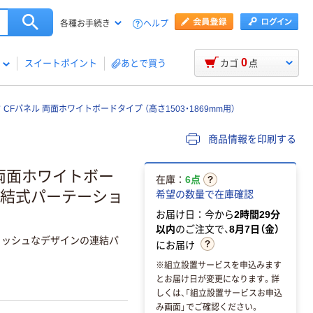
ヘルプ
各種お手続き
0
スイートポイント
あとで買う
カゴ
点
CFパネル 両面ホワイトボードタイプ （高さ1503・1869mm用）
商品情報を印刷する
 両面ホワイトボー
在庫：
6点
枚 連結式パーテーショ
希望の数量で在庫確認
お届け日：今から
2時間29分
以内
のご注文で、
8月7日（金）
リッシュなデザインの連結パ
にお届け
※組立設置サービスを申込みます
とお届け日が変更になります。詳
しくは、「組立設置サービスお申込
み画面」でご確認ください。