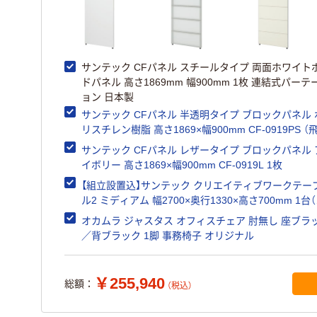
サンテック CFパネル スチールタイプ 両面ホワイト
ドパネル 高さ1869mm 幅900mm 1枚 連結式パーテ
ョン 日本製
サンテック CFパネル 半透明タイプ ブロックパネル 
リスチレン樹脂 高さ1869×幅900mm CF-0919PS （
防止・飛沫対策）1枚
サンテック CFパネル レザータイプ ブロックパネル 
イボリー 高さ1869×幅900mm CF-0919L 1枚
【組立設置込】サンテック クリエイティブワークテー
ル2 ミディアム 幅2700×奥行1330×高さ700mm 1台（
梱包）
オカムラ ジャスタス オフィスチェア 肘無し 座ブラ
／背ブラック 1脚 事務椅子 オリジナル
￥255,940
総額：
（税込）