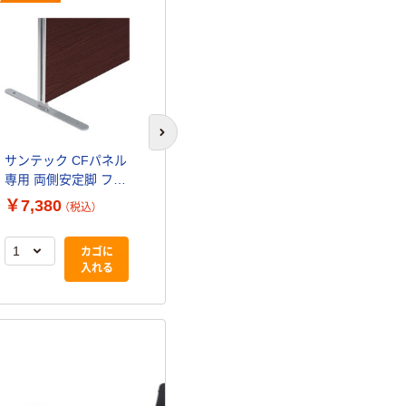
サンテック CFパネル
サンテック C
次のスライドへ
専用 片側安定脚 アル
専用 両側安定
サンテック CFパネル
ミダイキャストタイ
ミダイキャス
￥4,780
￥6,280
専用 両側安定脚 フラ
（税込）
（税
プ CF-FS 1個
プ CF-FW 1
ットスチールタイプ
￥7,380
（税込）
CF-FLW 1個
カゴに
入れる
カゴに
入れる