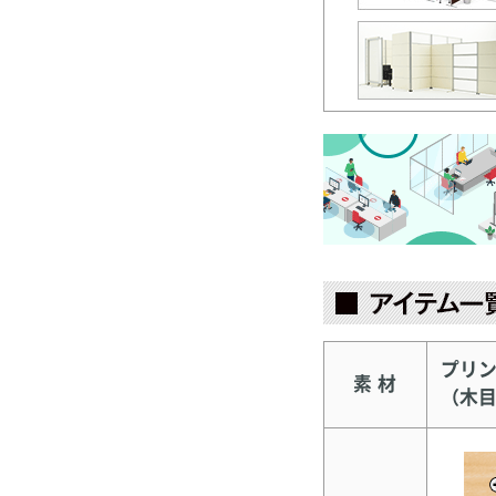
プリ
素 材
（木目