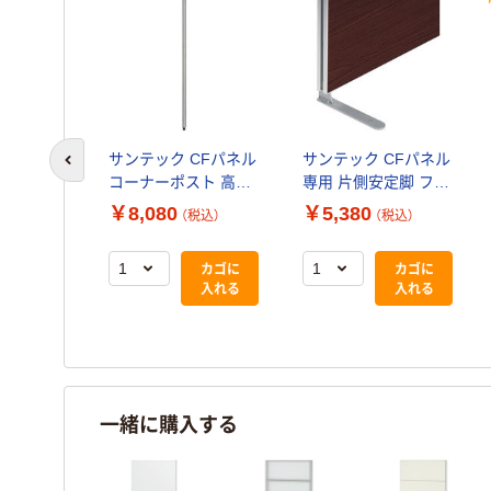
サンテック CFパネル
サンテック CFパネル
前のスライドへ
コーナーポスト 高さ
専用 片側安定脚 フラ
1869mm用 1本
ットスチールタイプ
￥8,080
￥5,380
（税込）
（税込）
CF-FLS 1個
カゴに
カゴに
入れる
入れる
一緒に購入する