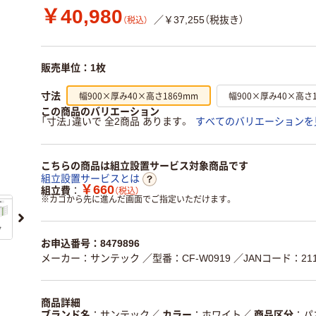
￥40,980
／￥37,255（税抜き）
（税込）
販売単位：1枚
幅900×厚み40×高さ1869mm
幅900×厚み40×高さ1
寸法
この商品のバリエーション
「寸法」違いで 全2商品 あります。
すべてのバリエーションを
こちらの商品は組立設置サービス対象商品です
組立設置サービスとは
￥660
組立費
（税込）
※
カゴから先に進んだ画面でご指定いただけます。
お申込番号：8479896
メーカー：サンテック
／型番：CF-W0919
／JANコード：2119
商品詳細
ブランド名
サンテック
／
カラー
ホワイト
／
商品区分
パ