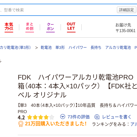
詳細設定
お届け先
〒135-0061
カリ乾電池（単3形）
乾電池 単3形 ハイパワー 長持ち アルカリ乾電池 P
ル
FDK ハイパワーアルカリ乾電池PRO 単
箱（40本：4本入×10パック） 【FDK
ベル オリジナル
【単3 40本（4本入×10パック）】10年品質 長持ち＆ハイ
PRO
4.2
73件の評価
レビューを書く
21万回購入いただきました！
ランキングをみる
ア