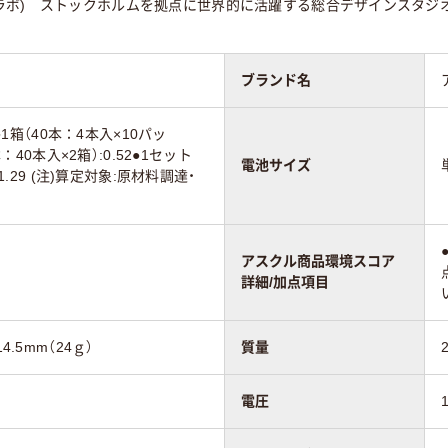
ラボ) ストックホルムを拠点に世界的に活躍する総合デザインスタジ
ブランド名
3●1箱（40本：4本入×10パッ
本：40本入×2箱）:0.52●1セット
電池サイズ
:1.29 (注)算定対象:原材料調達・
アスクル商品環境スコア
詳細/加点項目
4.5mm（24ｇ）
質量
電圧