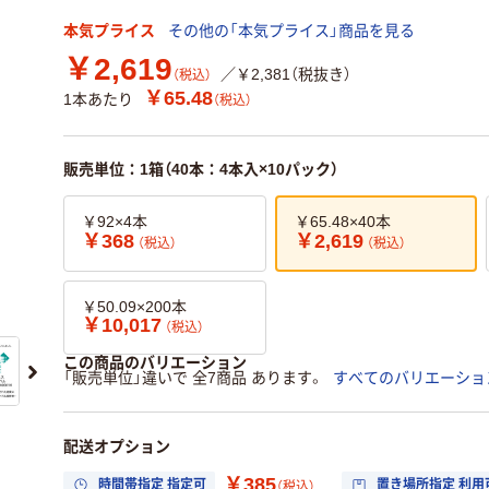
本気プライス
その他の「本気プライス」商品を見る
￥2,619
／￥2,381（税抜き）
（税込）
￥65.48
1本あたり
（税込）
販売単位：1箱（40本：4本入×10パック）
￥92×4本
￥65.48×40本
￥368
￥2,619
（税込）
（税込）
￥50.09×200本
￥10,017
（税込）
この商品のバリエーション
「販売単位」違いで 全7商品 あります。
すべてのバリエーショ
配送オプション
￥385
時間帯指定 指定可
置き場所指定 利用
（税込）