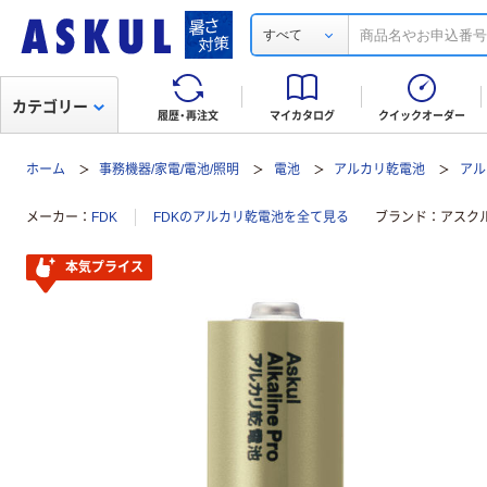
すべて
カテゴリー
履歴・再注文
マイカタログ
クイックオーダー
ホーム
事務機器/家電/電池/照明
電池
アルカリ乾電池
アル
メーカー
FDK
FDKのアルカリ乾電池を全て見る
ブランド
アスク
本気プライス