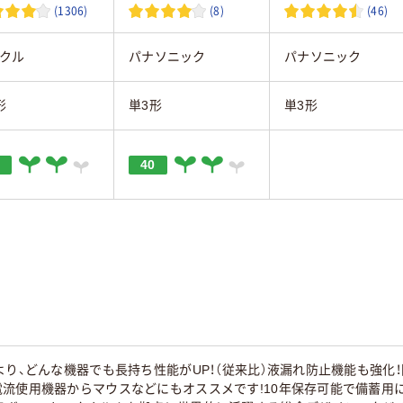
(1306)
(8)
(46)
クル
パナソニック
パナソニック
形
単3形
単3形
40
より、どんな機器でも長持ち性能がUP！（従来比）液漏れ防止機能も強
使用機器からマウスなどにもオススメです!10年保存可能で備蓄用にもおすすめ。