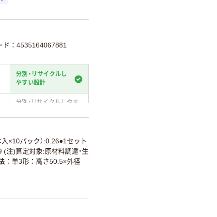
ド：4535164067881
分別・リサイクルし
やすい設計
分別・リサイクルしやす
い設計
温室効果ガスなどの
削減
本入×10パック）:0.26●1セット
.29 (注)算定対象:原材料調達・生
詳細「
アスクル商品環境スコ
法
単3形：高さ50.5×外径