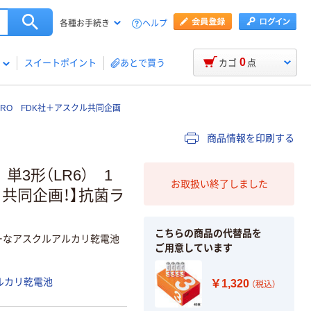
ヘルプ
各種お手続き
0
スイートポイント
あとで買う
カゴ
点
RO FDK社＋アスクル共同企画
商品情報を印刷する
3形（LR6） 1
お取扱い終了しました
社と共同企画！】抗菌ラ
こちらの商品の代替品を
パワーなアスクルアルカリ乾電池
ご用意しています
ルカリ乾電池
￥1,320
（税込）