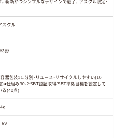
オ。斬新かつシンプルなデザインで魅了。アスクル限定・
アスクル
単3形
●容器包装11:分別・リユース・リサイクルしやすい(10
点)●仕組み30-2:SBT認証取得/SBT準拠目標を設定して
いる(40点)
24g
1.5V