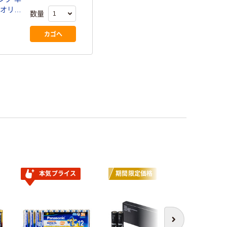
） オリジ
数量
カゴへ
本気プライス
期間限定価格
次へ