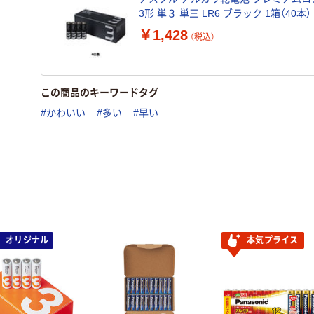
3形 単３ 単三 LR6 ブラック 1箱（40本
ナル
￥1,428
（税込）
この商品のキーワードタグ
#かわいい
#多い
#早い
オリジナル
本気プライス