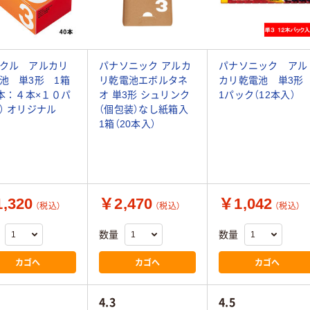
クル アルカリ
パナソニック アルカ
パナソニック アル
池 単3形 1箱
リ乾電池エボルタネ
カリ乾電池 単3
0本：４本×１０パ
オ 単3形 シュリンク
1パック（12本入）
） オリジナル
（個包装）なし紙箱入
1箱（20本入）
,320
￥2,470
￥1,042
（税込）
（税込）
（税込）
数量
数量
カゴへ
カゴへ
カゴへ
4.3
4.5