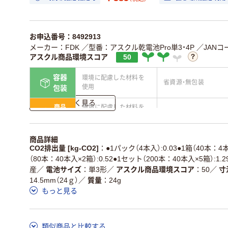
お申込番号：8492913
メーカー：FDK
／型番：アスクル乾電池Pro単3・4P
／JANコー
アスクル商品環境スコア
50
容器
環境に配慮した材料を
省資源・無包装
使用
包装
詳しく見る
商品
環境に配慮した材料を
省資源・省エネ・節水
本体
使用
独自の回収スキームが
アスクルで資源循環し
商品詳細
仕組
ある
ている
CO2排出量 [kg-CO2]
●1パック（4本入）:0.03●1箱（40本：4
（80本：40本入×2箱）:0.52●1セット（200本：40本入×5箱）:1
この商品の環境配慮ポイントです。詳しくはページ下部の商品
産
／
電池サイズ
単3形
／
アスクル商品環境スコア
50
／
寸
ア詳細／加点項目
」で確認できます。
14.5mm（24ｇ）
／
質量
24g
もっと見る
類似商品と比較する