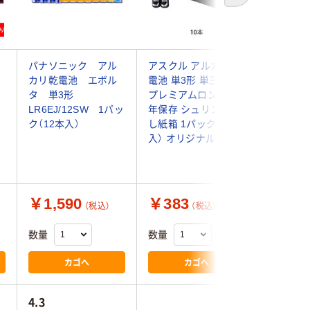
パナソニック アル
アスクル アルカリ乾
朝日電器
形
カリ乾電池 エボル
電池 単3形 単三 単３
電池 単3
タ 単3形
プレミアムロング 10
防災 LR6
LR6EJ/12SW 1パッ
年保存 シュリンクな
1パック(
ク（12本入）
し紙箱 1パック（10本
入） オリジナル
￥1,590
￥383
￥657
（税込）
（税込）
数量
数量
数量
カゴへ
カゴへ
4.3