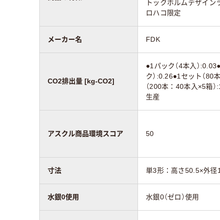
トックホルムデザイン
ロハコ限定
メーカー名
FDK
●1パック（4本入）:0.0
ク）:0.26●1セット（80
CO2排出量 [kg-CO2]
（200本：40本入×5箱）
生産
アスクル商品環境スコア
50
寸法
単3形：高さ50.5×外径1
水銀0使用
水銀0（ゼロ）使用