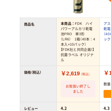
本商品：
FDK ハイ
アス
商品名
パワーアルカリ乾電
乾電
池PRO 単3形
（4
（LR6） 1箱（40本：4
ック
本入×10パック）
【FDK社と共同企画！】
抗菌ラベル オリジナ
ル
￥1
￥2,619
価格（税込）
（税込）
数量
お取扱い終了し
ました
4.2
4.3
レビュー