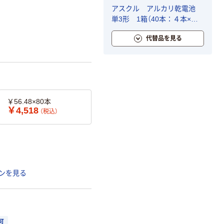
アスクル アルカリ乾電池
単3形 1箱（40本：４本×１
０パック） オリジナル
代替品を見る
￥56.48×80本
￥4,518
（税込）
ンを見る
可