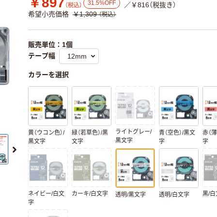
￥897
31.5%OFF
／￥816（税抜き）
（税込）
希望小売価格
￥1,309
（税込）
販売単位：1個
テープ幅
カラーを選択
ライトグレー/
黄（ウコン色）/
緑（若草色）/黒
青（空色）/黒文
赤（薄
黒文字
黒文字
文字
字
字
ネイビー/白文
カーキ/白文字
黒/
透明/黒文字
透明/白文字
字