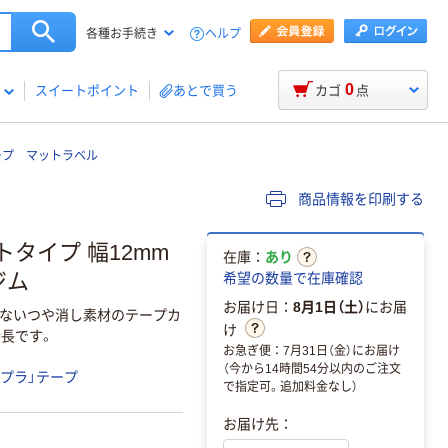
ヘルプ
各種お手続き
0
スイートポイント
あとで買う
カゴ
点
ープ マットラベル
商品情報を印刷する
トタイプ 幅12mm
在庫：
あり
ジム
希望の数量で在庫確認
お届け日：
8月1日（土）
にお届
しないつや消し素材のテープカ
け
特長です。
お急ぎ便：7月31日（金）にお届け
（今から14時間54分以内のご注文
テプラ」テープ
で指定可。追加料金なし）
お届け先：