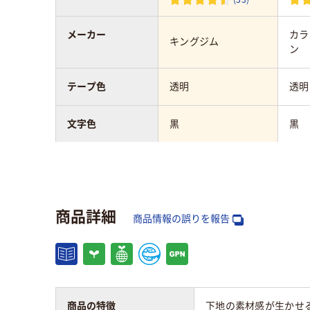
メーカー
カラ
キングジム
ン
テープ色
透明
透明
文字色
黒
黒
テープ幅
12mm
12
タイプ
純正
互換
商品詳細
商品情報の誤りを報告
テープ長さ
8m
8m
アスクル商品環境
65
スコア
商品の特徴
下地の素材感が生かせ