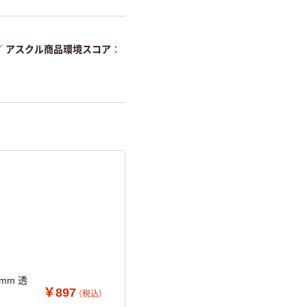
い設計
温室効果ガスなどの
削減
／
アスクル商品環境スコア
詳細「
アスクル商品環境スコ
mm 透
￥897
（税込）