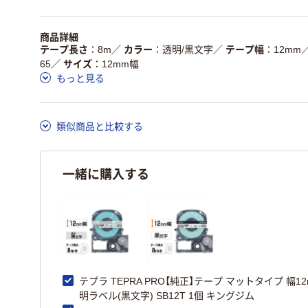
省資源・省エネ・節水
本体
を使用
独自の回収スキーム
アスクルで資源循環し
商品詳細
仕組
がある
ている
テープ長さ
8m
／
カラー
透明/黒文字
／
テープ幅
12mm
65
／
サイズ
12mm幅
この商品の環境配慮ポイントです。詳しくはページ下部の商品
もっと見る
ア詳細／加点項目
」で確認できます。
類似商品と比較する
一緒に購入する
テプラ TEPRA PRO【純正】テープ マットタイプ 幅12
明ラベル(黒文字) SB12T 1個 キングジム