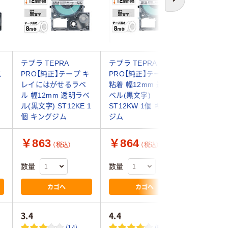
次へ
テプラ TEPRA
テプラ TEPRA
テプラ T
ス
PRO【純正】テープ キ
PRO【純正】テープ 強
PRO【純
レイにはがせるラベ
粘着 幅12mm 透明ラ
タンダード
ル 幅12mm 透明ラベ
ベル(黒文字)
透明ラベ
ジ
ル(黒文字) ST12KE 1
ST12KW 1個 キング
ST12S
個 キングジム
ジム
ム
￥863
￥864
￥897
（税込）
（税込）
数量
数量
数量
カゴへ
カゴへ
3.4
4.4
4.5
(14)
(9)