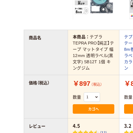
本商品：
テプラ
テプ
商品名
TEPRA PRO【純正】テ
テー
ープ マットタイプ 幅
8m
12mm 透明ラベル(黒
ラベ
文字) SB12T 1個 キ
カラ
ングジム
ン
￥897
￥8
価格（税込）
（税込）
数量
数量
カゴへ
4.5
3.2
レビュー
(33)