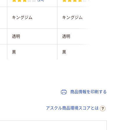
キングジム
キングジム
キングジ
透明
透明
透明
黒
黒
白
12mm
12mm
12mm
純正
純正
純正
商品情報を印刷する
8m
8m
8m
アスクル商品環境スコアとは
65
65
65