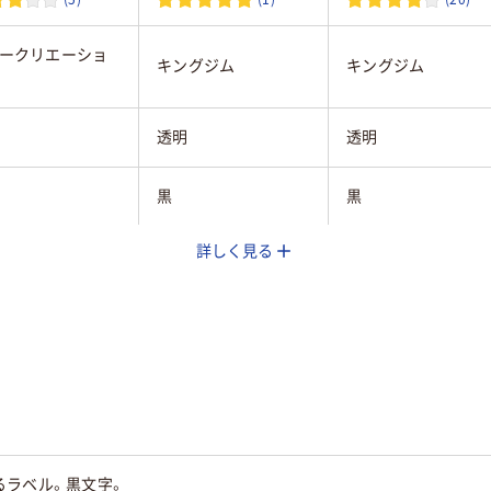
ークリエーショ
キングジム
キングジム
透明
透明
黒
黒
詳しく見る
mm
12mm
18mm
純正
純正
巻
8m
8m
65
65
るラベル。黒文字。