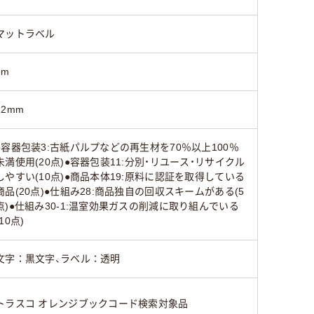
マットラベル
8m
12mm
●容器包装3:古紙パルプなどの再生材を70％以上100％
未満使用(20点)●容器包装11:分別・リユース・リサイクル
しやすい(10点)●商品本体19:原料に認証を取得している
商品(20点)●仕組み28:商品独自の回収スキームがある(5
点)●仕組み30-1:温室効果ガスの削減に取り組んでいる
(10点)
文字：黒文字、ラベル：透明
トラスコ オレンジブックコード検索対象品