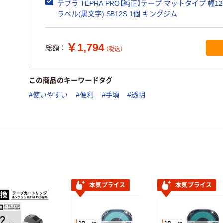
テプラ TEPRA PRO【純正】テープ マットタイプ 幅12
ラベル(黒文字) SB12S 1個 キングジム
￥1,794
総額：
（税込）
この商品のキーワードタグ
#使いやすい
#便利
#手頃
#透明
本気プライス
本気プライス