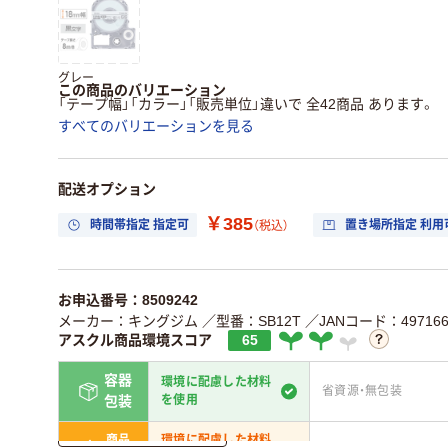
グレー
この商品のバリエーション
「テープ幅」「カラー」「販売単位」違いで 全42商品 あります。
すべてのバリエーションを見る
配送オプション
￥385
時間帯指定 指定可
置き場所指定 利用
（税込）
お申込番号：8509242
メーカー：キングジム
／型番：SB12T
／JANコード：4971660
アスクル商品環境スコア
65
容器
環境に配慮した材料
省資源・無包装
を使用
包装
詳しく見る
商品
環境に配慮した材料