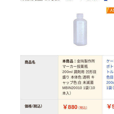
人
本商品：
金鵄製作所
ケー
商品名
マーカー投薬瓶
ボト
200ml 調剤用 凹形目
トル
盛り 本体色:透明 キ
色目
ャップ色:白 未滅菌
200
MBIN20010 1袋（10
1袋
本入）
￥5
￥880
価格（税込）
（税込）