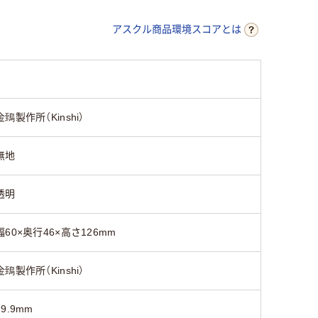
ホワイト系
ホワイト系
系
アスクル商品環境スコアとは
未滅菌
未滅菌
金鵄製作所（Kinshi）
無地
透明
幅60×奥行46×高さ126mm
金鵄製作所（Kinshi）
19.9mm