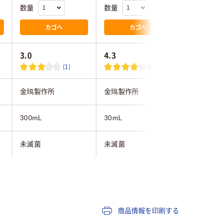
数量
数量
数量
カゴへ
カゴへ
3.0
4.3
(1)
(3)
金鵄製作所
金鵄製作所
金鵄製作
300mL
30mL
5mL
未滅菌
未滅菌
未滅菌
本体：ポリプロピレ
本体:ポリプロピレ
ン、キャップ：ポリエ
ン、キャップ・スポイ
スチロー
チレン
ト:ポリエチレン
商品情報を印刷する
)
クリア(透