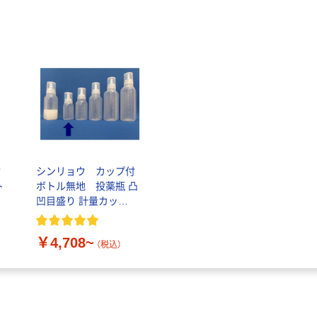
付
シンリョウ カップ付
ト
ボトル無地 投薬瓶 凸
凹目盛り 計量カッ
ャ
プ:15cc（15ml） 薬杯 未
滅菌
￥4,708~
（税込）