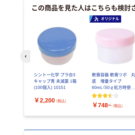
この商品を見た人はこちらも検討
オリジナル
前のスライドへ
シントー化学 プラ壺3
軟膏容器 軟膏ツボ 
キャップ青 未滅菌 1箱
底 増量タイプ
(100個入) 10151
60mL（50ｇ処方時使
サイズ） 1袋（20個入
￥2,200
（税込）
￥748~
（税込）