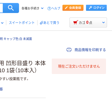
ヘルプ
各種お手続き
0
スイートポイント
あとで買う
カゴ
点
明 キャップ色:白 未滅菌
商品情報を印刷する
剤用 凹形目盛り 本体
現在ご注文いただけません
0 1袋（10本入）
やすい投薬瓶です。
器