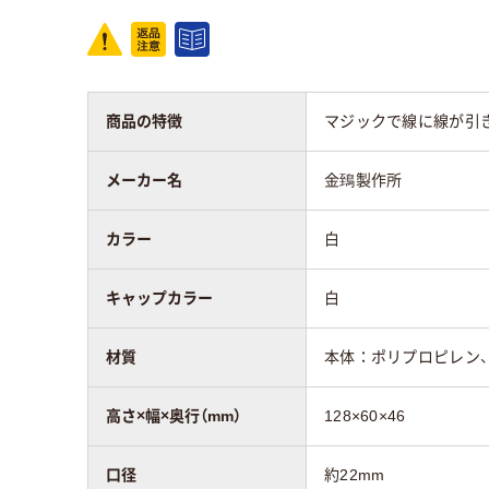
ホワイト系
ホワ
滅菌
未滅菌
未滅
商品の特徴
マジックで線に線が引
アスクル商品環境
スコア
メーカー名
金鵄製作所
カラー
白
キャップカラー
白
材質
本体：ポリプロピレン
高さ×幅×奥行（mm）
128×60×46
口径
約22mm