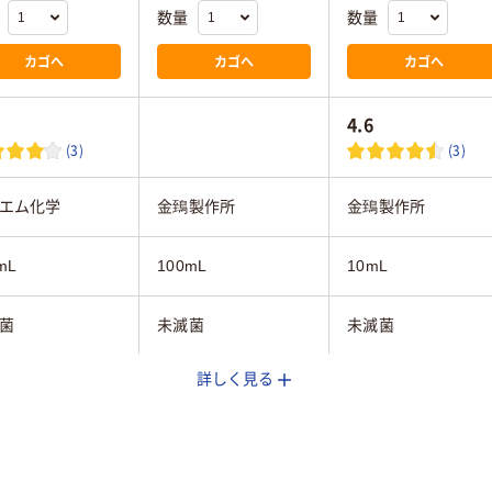
数量
数量
カゴへ
カゴへ
カゴへ
4.6
(3)
(3)
エム化学
金鵄製作所
金鵄製作所
mL
100mL
10mL
菌
未滅菌
未滅菌
詳しく見る
：PET樹脂、キャ
本体：ポリプロピレ
：PE（ポリエチ
ン、キャップ：ポリエ
ポリプロピレン
）
チレン
クリア(透明・半透明