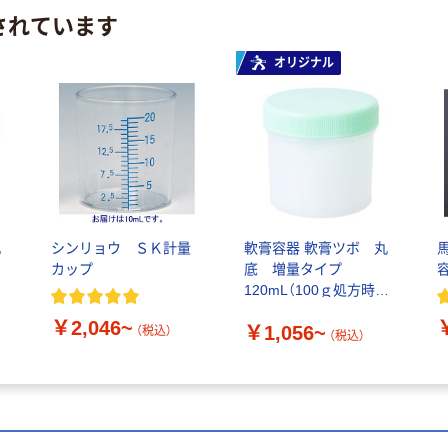
されています
オリジナル
丸
シンリョウ ＳＫ計量
軟膏容器 軟膏ツボ 丸
カップ
底 増量タイプ
用
120mL（100ｇ処方時使
）
用サイズ） 1袋（20個
￥2,046~
￥1,056~
入）
（税込）
（税込）