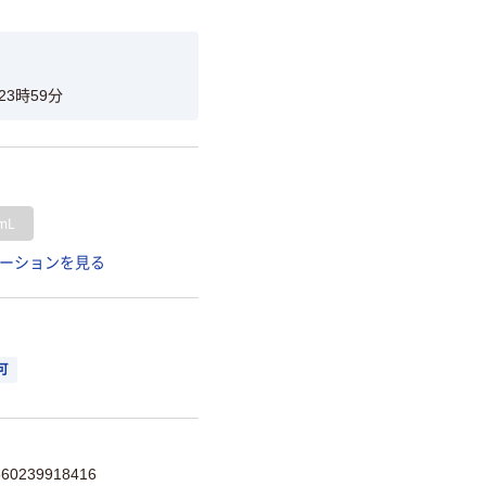
23時59分
mL
ーションを見る
可
0239918416