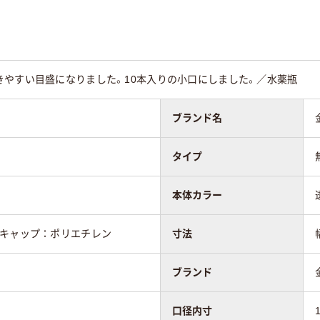
イト系
ホワイト系
系
菌
未滅菌
未滅菌
きやすい目盛になりました。10本入りの小口にしました。／水薬瓶
5
ブランド名
タイプ
本体カラー
、キャップ：ポリエチレン
寸法
ブランド
口径内寸