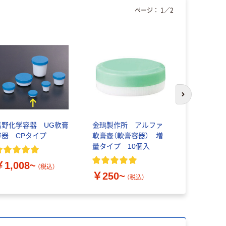
ページ：
1
／
2
オリジ
次のスライド
馬野化学容器 UG軟膏
金鵄製作所 アルファ
軟膏容器 
容器 CPタイプ
軟膏壺（軟膏容器） 増
底 増量タ
量タイプ 10個入
36mL（3
サイズ） 1
￥1,008~
￥701~
（税込）
￥250~
（税込）