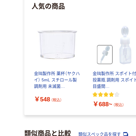
人気の商品
金鵄製作所 薬杯（ヤクハ
金鵄製作所 スポイト
イ） 5mL スチロール製
投薬瓶 調剤用 スポイ
調剤用 未滅菌
目盛間
1340yh0520 1袋（20個
隔:0.25cc（0.25ml） キ
￥548
入）
ップ色:白 未滅菌
（税込）
￥688~
（税込）
類似商品と比較
類似スペック品を探す