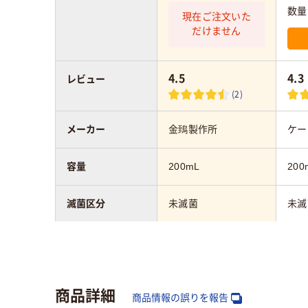
数量
現在ご注文いた
だけません
4.5
4.3
レビュー
(2)
メーカー
金鵄製作所
ケー
容量
200mL
200
滅菌区分
未滅菌
未滅
材質
本体：ポリプロピレ
本体
ン、キャップ：ポリエ
ップ
チレン
レン
商品詳細
商品情報の誤りを報告
カラーグループ