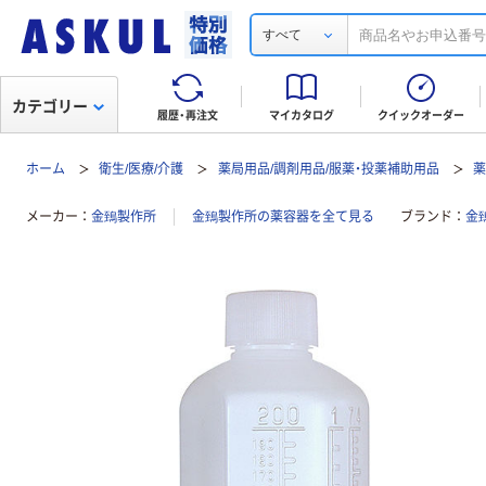
すべて
カテゴリー
履歴・再注文
マイカタログ
クイックオーダー
ホーム
衛生/医療/介護
薬局用品/調剤用品/服薬・投薬補助用品
メーカー
金鵄製作所
金鵄製作所の薬容器を全て見る
ブランド
金鵄