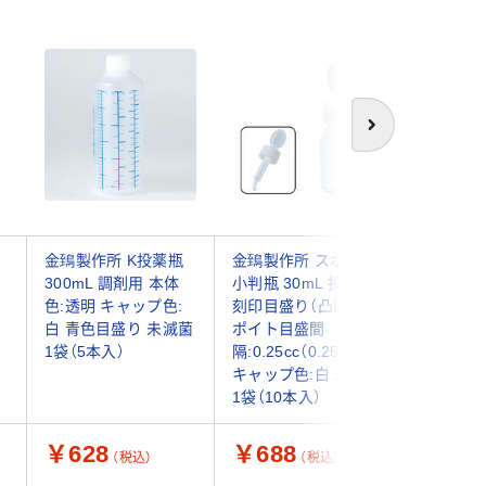
次へ
ッ
金鵄製作所 K投薬瓶
金鵄製作所 スポイト
金鵄製作
300mL 調剤用 本体
小判瓶 30mL 投薬瓶
クハイ） 
色:透明 キャップ色:
刻印目盛り（凸凹） ス
ール製 
白 青色目盛り 未滅菌
ポイト目盛間
1340yh0
1袋（5本入）
隔:0.25cc（0.25ml）
個入）
キャップ色:白 未滅菌
1袋（10本入）
￥628
￥688
￥548
（税込）
（税込）