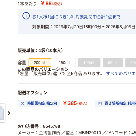
￥88
1本あたり
（税込）
お1人様1回につき1点、対象期間中合計2点まで
対象期間
2026年7月29日18時00分〜2026年8月05日
販売単位：1袋（10本入）
200mL
150mL
100mL
60mL
30
容量
この商品のバリエーション
「容量」「販売単位」違いで 全5商品 あります。
すべてのバリエ
配送オプション
￥385
時間帯指定 指定可
置き場所指定 利用
（税込）
お申込番号：8545768
メーカー：金鵄製作所
／型番：MBIN20010
／JANコード：456