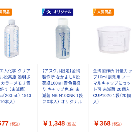
気商品
オリジナル
人気商品
エム化学 クリア
【アスクル限定】金鵄
金鵄製作所 計量カ
ル投薬瓶 透明ボ
製作所 なかよしK投
プ10ml 調剤用 ノー
 カラーメモリ青
薬瓶100ml 青色目盛
マルキャップにセッ
盛り （未滅菌）
り キャップ色:白 未
ト可 未滅菌 20個入
cc（200mL） 1913
滅菌 NBIN100NK 1袋
CUP1020 1袋（20個
（10本入）
（20本入） オリジナル
入）
77
￥1,348
￥368
（税込）
（税込）
（税込）