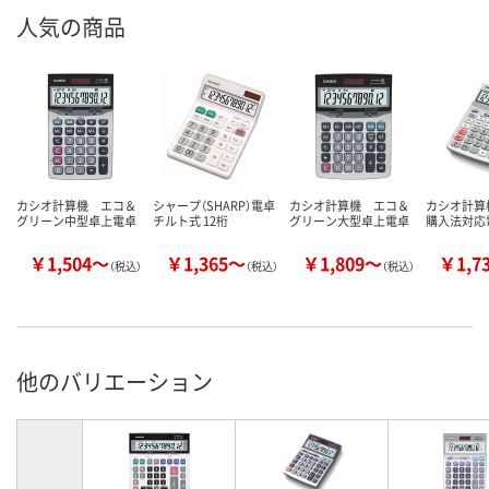
人気の商品
カシオ計算機 エコ＆
シャープ（SHARP）電卓
カシオ計算機 エコ＆
カシオ計算
グリーン中型卓上電卓
チルト式 12桁
グリーン大型卓上電卓
購入法対応
￥1,504～
￥1,365～
￥1,809～
￥1,7
（税込）
（税込）
（税込）
他のバリエーション