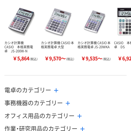
お取り扱い終
した
カゴへ
カゴへ
カシオ計算機
カシオ計算機 CASIO 本
カシオ計算機 CASIO 本
CASIO 
CASIO 本格実務電
格実務電卓 大型
格実務電卓 JS-20WKA
卓 DS
卓 JS-200W-N
￥5,864
￥9,570～
￥9,535～
￥6,9
（税込）
（税込）
（税込）
電卓のカテゴリー
事務機器のカテゴリー
オフィス用品のカテゴリー
作業・研究用品のカテゴリー