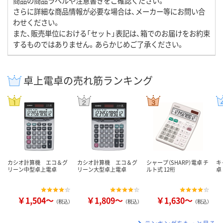
商品の商品ラベルや注意書きをご確認ください。
さらに詳細な商品情報が必要な場合は、メーカー等にお問い合
わせください。
また、販売単位における「セット」表記は、箱でのお届けをお約束
するものではありません。あらかじめご了承ください。
卓上電卓の売れ筋ランキング
カシオ計算機 エコ＆グ
カシオ計算機 エコ＆グ
シャープ（SHARP）電卓 チ
キ
リーン中型卓上電卓
リーン大型卓上電卓
ルト式 12桁
卓
￥1,504～
￥1,809～
￥1,630～
（税込）
（税込）
（税込）