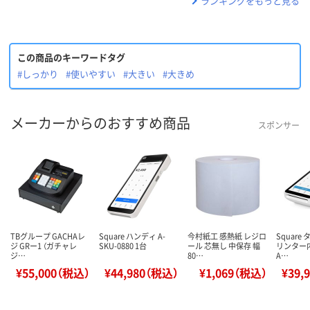
ランキングをもっと見る
この商品のキーワードタグ
#しっかり
#使いやすい
#大きい
#大きめ
メーカーからのおすすめ商品
スポンサー
TBグループ GACHAレ
Square ハンディ A-
今村紙工 感熱紙 レジロ
Square
ジ GRー1 （ガチャレ
SKU-0880 1台
ール 芯無し 中保存 幅
リンター
ジ…
80…
A…
¥55,000（税込）
¥44,980（税込）
¥1,069（税込）
¥39,