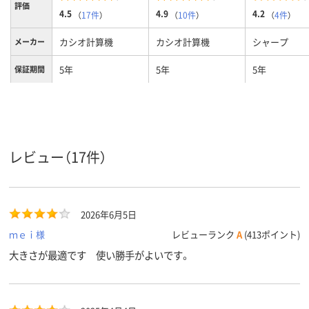
評価
4.5
4.9
4.2
（
17件
）
（
10件
）
（
4件
）
カシオ計算機
カシオ計算機
シャープ
メーカー
5年
5年
5年
保証期間
レビュー（17件）
2026年6月5日
ｍｅｉ様
レビューランク
A
(413ポイント)
大きさが最適です 使い勝手がよいです。