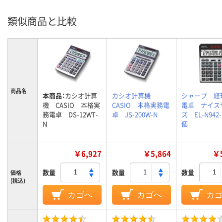
類似商品と比較
商品名
本商品：
カシオ計算
カシオ計算機
シャープ 経
機 CASIO 本格実
CASIO 本格実務電
電卓 ナイス
務電卓 DS-12WT-
卓 JS-200W-N
ズ EL-N942
N
個
￥6,927
￥5,864
￥5
数量
数量
数量
価格
(税込)
カゴへ
カゴへ
カ