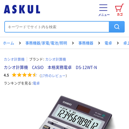
カゴ
メニュー
ホーム
事務機器/家電/電池/照明
事務機器
電卓
卓
カシオ計算機
ブランド：
カシオ計算機
カシオ計算機 CASIO 本格実務電卓 DS-12WT-N
4.5
（
17
件のレビュー
）
ランキングを見る：
電卓