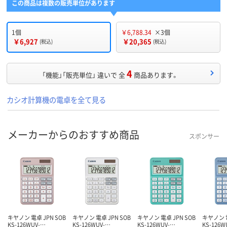
この商品は複数の販売単位があります
1個
￥6,788.34
×3個
￥6,927
￥20,365
(税込)
(税込)
4
「機能」「販売単位」 違いで 全
商品あります。
カシオ計算機の電卓を全て見る
メーカーからのおすすめ商品
スポンサー
キヤノン 電卓 JPN SOB
キヤノン 電卓 JPN SOB
キヤノン 電卓 JPN SOB
キヤノン 電
KS-126WUV-…
KS-126WUV-…
KS-126WUV-…
KS-126W