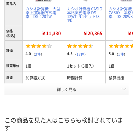
商品名
カシオ計算機 大型
カシオ計算機 CASIO
カシオ計算
卓上加算器方式電
本格実務電卓 DS-
CASIO 本
卓 DS-120TW
12WT-N 1セット（3
卓 DS-20WK
個）
価格
￥11,330
￥20,365
￥9
(税込)
評価
4.0
4.5
5.0
（
2件
）
（
17件
）
（
1件
）
1個
1セット（3個入）
1個
販売単位
加算器方式
時間計算
検算機能
機能
お申込番
詳しく見る
442451
2334480
838217
号
5点
7点
入荷待ち
在庫
8月11日（火）
8月10日（月）
お届け日
この商品を見た人はこちらも検討されていま
す
数量
数量