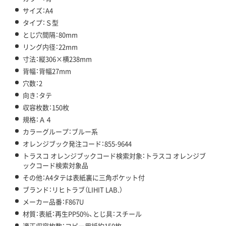
サイズ：A4
タイプ：Ｓ型
とじ穴間隔：80mm
リング内径：22mm
寸法：縦306×横238mm
背幅：背幅27mm
穴数：2
向き：タテ
収容枚数：150枚
規格：Ａ４
カラーグループ：ブルー系
オレンジブック発注コード：855-9644
トラスコ オレンジブックコード検索対象：トラスコ オレンジブ
ックコード検索対象品
その他：A4タテは表紙裏に三角ポケット付
ブランド：リヒトラブ（LIHIT LAB.）
メーカー品番：F867U
材質：表紙：再生PP50%、とじ具：スチール
適正収容枚数：コピー用紙約150枚