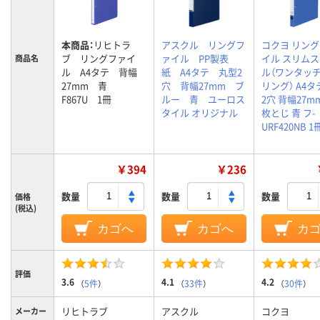
本商品：
リヒトラ
アスクル リングフ
コクヨ リン
ブ リングファイ
ァイル PP製表
イル スリム
商品名
ル A4タテ 背幅
紙 A4タテ 丸型2
ル（ワンタッ
27mm 青
穴 背幅27mm ブ
リング） A4タ
F867U 1冊
ルー 青 ユーロス
2穴 背幅27mm
タイル オリジナル
枚とじ 青 フ-
URF420NB 1
￥394
￥236
数量
数量
数量
価格
(税込)
カゴへ
カゴへ
カ
評価
3.6
4.1
4.2
（
5件
）
（
33件
）
（
30件
）
リヒトラブ
アスクル
コクヨ
メーカー