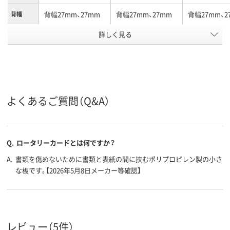
背幅27mm、27mm
背幅27mm、27mm
背幅27mm、2
背幅
詳しく見る
～200枚、150
～200枚、150、～200
～200枚、180
収容枚数
枚
枚
ブルー系
ブルー系
ブルー系
カラーグ
ループ
A4
A4
A4
サイズ
よくあるご質問（Q&A）
2
2
2
穴数
タテ
タテ
タテ
向き
Q.
ロータリーカードとは何ですか？
アスクル
A.
書類を傷めないために書類と表紙の間に挟むポリプロピレン製の小さ
商品環境
70
95
な板です｡【2026年5月8日メーカー等確認】
スコア
レビュー（5件）