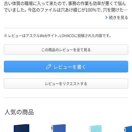
古い体質の職場に入って来たので、事務の作業も効率が悪くて悩ん
でいました。今迄のファイルは穴あけ綴じが100%で、穴を開けたら
付属の２本の紐みたいなものに入れ、金具を通して留めていまし
続きを見る
た。だからちょっと外して入れたりするのが大変だし、一旦抜き差
しすると、古い書類はどんどん大きな穴があいて破れる事が多いで
す。アスクルさんでのカタログを見ると、ワンタッチで開閉するリ
※
レビューはアスクルWebサイト、LOHACOに投稿された内容です。
ングファイルが主流なので、こちらを選びました。欲を言えば、穴を
開けないで強力なバインダーで止められるような物が開発されたら
この商品のレビューを全て見る
良いなと思っています^^;
レビューを書く
レビューをリクエストする
人気の商品