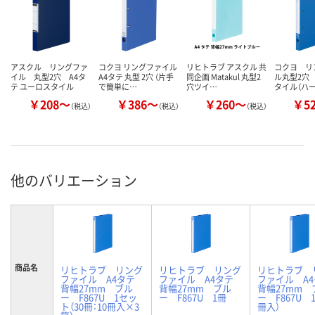
アスクル リングファ
コクヨ リングファイル
リヒトラブ アスクル 共
コクヨ リ
イル 丸型2穴 A4タ
A4タテ 丸型 2穴 （片手
同企画 Matakul 丸型2
ル丸型2穴
テ ユーロスタイル
で簡単に…
穴ツイ…
タイル（ハ
￥208～
￥386～
￥260～
￥5
（税込）
（税込）
（税込）
他のバリエーション
商品名
リヒトラブ リング
リヒトラブ リング
リヒトラブ 
ファイル A4タテ
ファイル A4タテ
ファイル A
背幅27mm ブル
背幅27mm ブル
背幅27mm 
ー F867U 1セッ
ー F867U 1冊
ー F867U 1
ト（30冊：10冊入×3
冊入）