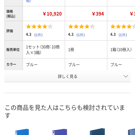
箱）
価格
￥10,920
￥394
￥3
(税込)
評価
4.3
4.3
4.3
（
6件
）
（
6件
）
（
6件
）
1セット（30冊：10冊
1冊
1箱（10冊入）
販売単位
入×3箱）
ブルー
ブルー
ブルー
カラー
お申込番
詳しく見る
9527399
318093
9527380
号
2点
あり
7点
在庫
8月11日（火）
8月11日（火）
8月11日（火）
お届け日
この商品を見た人はこちらも検討されていま
す
数量
数量
数量
カゴへ
カゴへ
カ