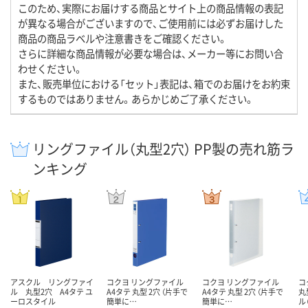
このため、実際にお届けする商品とサイト上の商品情報の表記
が異なる場合がございますので、ご使用前には必ずお届けした
商品の商品ラベルや注意書きをご確認ください。
さらに詳細な商品情報が必要な場合は、メーカー等にお問い合
わせください。
また、販売単位における「セット」表記は、箱でのお届けをお約束
するものではありません。あらかじめご了承ください。
リングファイル（丸型2穴） PP製の売れ筋ラ
ンキング
アスクル リングファイ
コクヨ リングファイル
コクヨ リングファイル
コ
ル 丸型2穴 A4タテ ユ
A4タテ 丸型 2穴 （片手で
A4タテ 丸型 2穴 （片手で
丸
ーロスタイル
簡単に…
簡単に…
ル