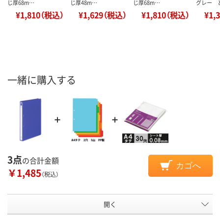
じ厚68m…
じ厚48m…
じ厚68m…
グレー 
¥1,810（税込）
¥1,629（税込）
¥1,810（税込）
¥1,
一緒に購入する
3点
の合計金額
カゴへ
￥1,485
（税込）
開く