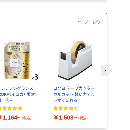
ページ：
1
／
3
本気プ
次のスライド
フレアフレグランス
コクヨ テープカッター
アスクル 
ROKA（イロカ） 柔軟
カルカット 軽い力でま
ダー A4 
剤 花王
っすぐ切れる
￥126~
￥1,164~
￥1,503~
（税込）
（税込）