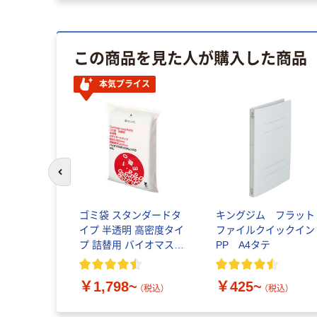
この商品を見た人が購入した商品
本気プライス
前のスライドへ
ゴミ袋 スタンダードタ
キングジム フラット
イプ 半透明 高密度タイ
ファイルクイックイン
プ 詰替用 バイオマス素
PP A4タテ
材10％配合
￥1,798~
￥425~
（税込）
（税込）