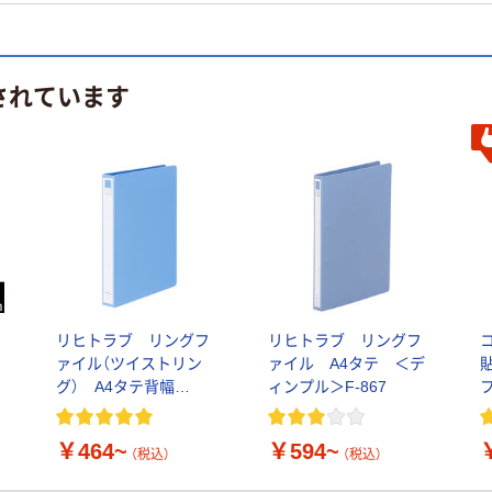
されています
リヒトラブ リングフ
リヒトラブ リングフ
4
ァイル（ツイストリン
ァイル A4タテ ＜デ
グ） A4タテ背幅
ィンプル＞F-867
フ
36mm ＜カドロック＆
ツイストリング＞F-
￥464~
￥594~
877U
（税込）
（税込）