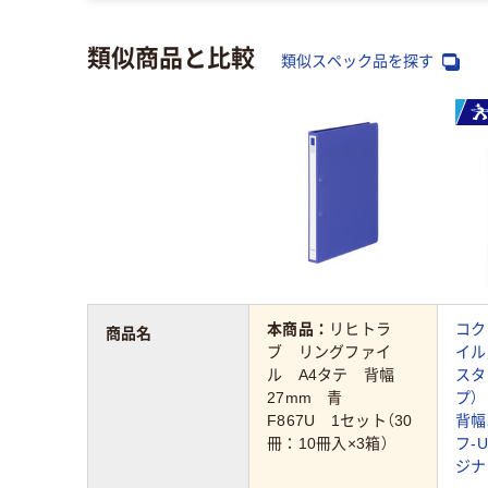
類似商品と比較
類似スペック品を探す
本商品：
リヒトラ
コク
商品名
ブ リングファイ
イル
ル A4タテ 背幅
スタ
27mm 青
プ）
F867U 1セット（30
背幅
冊：10冊入×3箱）
フ-U
ジナ