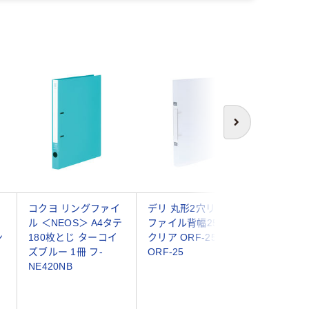
次へ
イ
コクヨ リングファイ
デリ 丸形2穴リング
コクヨ 
ル ＜NEOS＞ A4タテ
ファイル背幅25mm
ル ER 丸
ン
180枚とじ ターコイ
クリア ORF-25 1冊
テ 背幅2
ズブルー 1冊 フ-
ORF-25
ー フ-U
NE420NB
冊