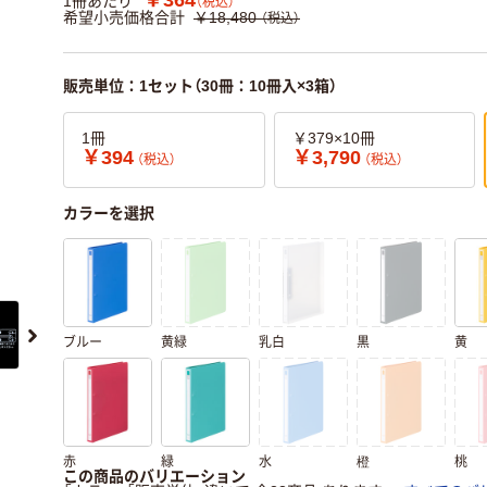
1冊あたり
（税込）
希望小売価格合計
￥18,480
（税込）
販売単位：1セット（30冊：10冊入×3箱）
1冊
￥379×10冊
￥394
￥3,790
（税込）
（税込）
カラーを選択
ブルー
黄緑
乳白
黒
黄
赤
緑
水
橙
桃
この商品のバリエーション