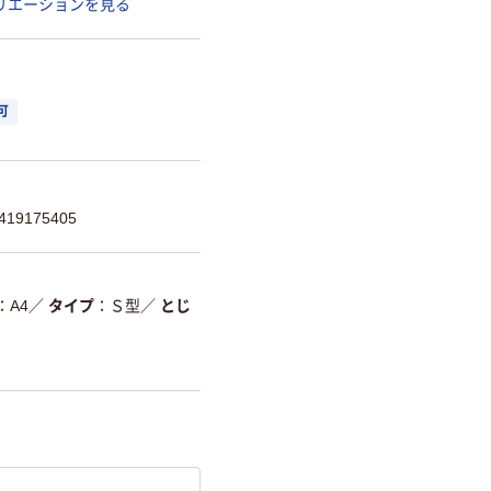
リエーションを見る
可
19175405
A4
／
タイプ
Ｓ型
／
とじ