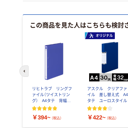
この商品を見た人はこちらも検討
オリジナル
前のスライドへ
リヒトラブ リングフ
アスクル クリアファ
ァイル（ツイストリン
イル 差し替え式 A
グ） A4タテ 背幅
タテ ユーロスタイル
27mm ＜カドロック＆
ツイストリング＞F-
￥394~
￥422~
867U
（税込）
（税込）