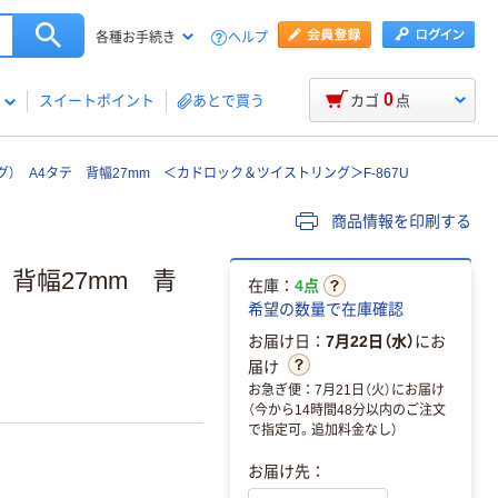
ヘルプ
各種お手続き
0
スイートポイント
あとで買う
カゴ
点
） A4タテ 背幅27mm ＜カドロック＆ツイストリング＞F-867U
商品情報を印刷する
 背幅27mm 青
在庫：
4点
希望の数量で在庫確認
お届け日：
7月22日（水）
にお
届け
お急ぎ便：7月21日（火）にお届け
（今から14時間48分以内のご注文
で指定可。追加料金なし）
お届け先：