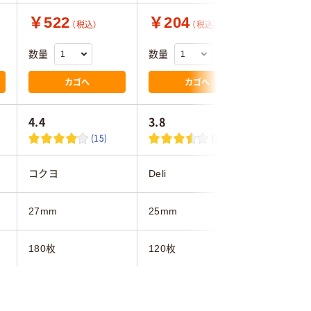
￥522
￥204
￥758
（税込）
（税込）
数量
数量
数量
カゴへ
カゴへ
4.4
3.8
4.5
(15)
(16)
コクヨ
Deli
コクヨ
27mm
25mm
29mm
180枚
120枚
170枚
)
クリア(透明・半透明)
ブルー系
ブルー系
系