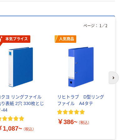
ページ：
1
／
2
本気プライス
人気商品
本気プ
次のスライド
コクヨ リングファイル
リヒトラブ D型リング
ゴミ袋 ス
貼り表紙 2穴 330枚とじ
ファイル A4タテ
ミー 省資
-44
半透明 高
￥386~
（税込）
￥1,087~
￥534~
（税込）