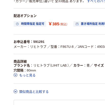
「カラー」「販売単位」違いで 全33商品 あります。
すべてのバ
配送オプション
￥385
時間帯指定 指定可
置き場所指定 利用
（税込）
お申込番号：591291
メーカー：リヒトラブ
／型番：F867U-8
／JANコード：49034
商品詳細
ブランド名
リヒトラブ（LIHIT LAB.）
／
カラー
青
／
サイズ
穴間隔
80mm
もっと見る
類似商品と比較する