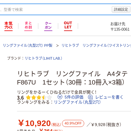
詳細設定
お届け先
〒135-0061
リングファイル（丸型2穴） PP製
リヒトラブ リングファイル（ツイストリング
ブランド
リヒトラブ（LIHIT LAB.）
リヒトラブ リングファイル A4タテ
F867U 1セット（30冊：10冊入×3箱）
リングをかるーくひねるだけで金具が開く！
3.6
5件の評価
レビューを書く
ランキングをみる
リングファイル（丸型2穴）
￥10,920
40.9%OFF
／￥9,928（税抜き）
（税込）
￥364