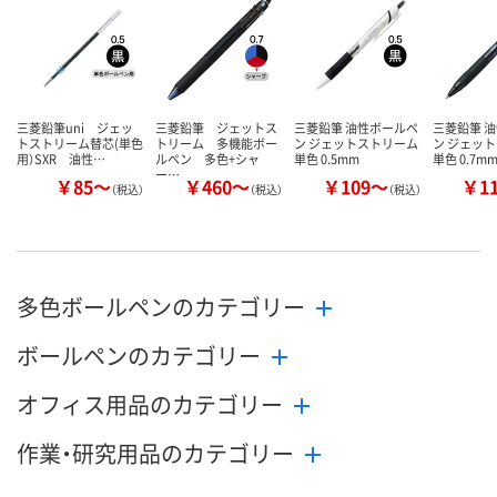
数量
数量
数量
カゴへ
カゴへ
カ
三菱鉛筆uni ジェッ
三菱鉛筆 ジェットス
三菱鉛筆 油性ボールペ
三菱鉛筆 
トストリーム替芯(単色
トリーム 多機能ボー
ン ジェットストリーム
ン ジェッ
用）SXR 油性…
ルペン 多色+シャ
単色 0.5mm
単色 0.7m
ー…
￥85～
￥460～
￥109～
￥1
（税込）
（税込）
（税込）
多色ボールペンのカテゴリー
ボールペンのカテゴリー
オフィス用品のカテゴリー
作業・研究用品のカテゴリー