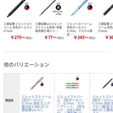
三菱鉛筆 ジェットスト
三菱鉛筆uni ジェット
ジェットストリーム
三菱鉛筆 
リーム 多色ボールペン
ストリーム多色・多機
多色ボールペン
リーム 多
0.7mm
能用替芯 紙パッ…
0.7mm アスクル限
0.5mm
定…
￥275～
￥77～
￥243～
￥3
（税込）
（税込）
（税込）
他のバリエーション
ジェットストリーム
ジェットストリー
ジェットスト
3色ボールペン
ム 3色ボールペ
3色ボールペ
商品名
0.7mm 油性 ピンク
ン 0.7mm カラ
0.7mm 油性
軸 SXE3-400-07 三
ーアソート 3本セ
イビー軸 紺 SX
菱鉛筆uniユニ
ット SXE3-400-
400-07 三菱
07 三菱鉛筆uni
ユニ