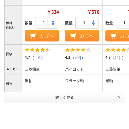
￥324
￥576
数量
数量
数量
価格
(税込)
カゴへ
カゴへ
カ
評価
4.7
4.2
4.3
（
11件
）
（
19件
）
（
25件
）
三菱鉛筆
パイロット
三菱鉛筆
メーカー
黒軸
ブラック軸
黒軸
軸色
詳しく見る
0.7mm
0.5mm、0.5ｍｍ
0.5mm
ボール径
3色
3色
3色
色数
ジェットストリーム
フリクションインキ
油性インク
インク種
類
インク
（ゲルインク）