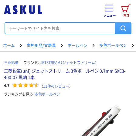
カゴ
メニュー
ホーム
事務用品/文房具
ボールペン
多色ボールペン
三菱鉛筆
ブランド：
JETSTREAM（ジェットストリーム）
三菱鉛筆(uni) ジェットストリーム 3色ボールペン 0.7mm SXE3-
400-07 黒軸 1本
4.7
（
11
件のレビュー
）
ランキングを見る：
多色ボールペン