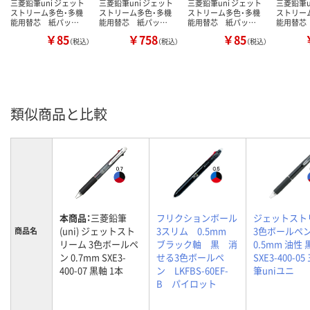
三菱鉛筆uni ジェット
三菱鉛筆uni ジェット
三菱鉛筆uni ジェット
三菱鉛筆u
ストリーム多色・多機
ストリーム多色・多機
ストリーム多色・多機
ストリー
能用替芯 紙パッ…
能用替芯 紙パッ…
能用替芯 紙パッ…
能用替芯
￥85
￥758
￥85
（税込）
（税込）
（税込）
類似商品と比較
本商品：
三菱鉛筆
フリクションボール
ジェットスト
(uni) ジェットスト
3スリム 0.5mm
3色ボールペ
商品名
リーム 3色ボールペ
ブラック軸 黒 消
0.5mm 油性 
ン 0.7mm SXE3-
せる3色ボールペ
SXE3-400-0
400-07 黒軸 1本
ン LKFBS-60EF-
筆uniユニ
B パイロット