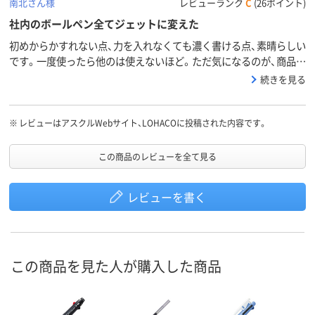
南北さん様
レビューランク
C
(26ポイント)
社内のボールペン全てジェットに変えた
初めからかすれない点、力を入れなくても濃く書ける点、素晴らしい
です。一度使ったら他のは使えないほど。ただ気になるのが、商品の
ボディが「黒軸」と書いてあるのに写真は「透明の黒」で、「透明ブラ
続きを見る
ック」と書いてあるのが、写真では「黒」になっている点が気になる
というか…逆では？と思います。
※
レビューはアスクルWebサイト、LOHACOに投稿された内容です。
この商品のレビューを全て見る
レビューを書く
この商品を見た人が購入した商品