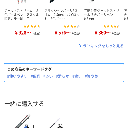
ジェットストリーム ３
フリクションボール3ス
三菱鉛筆 ジェットストリ
ア
色ボールペン アスクル
リム 0.5mm パイロッ
ーム 多色ボールペン
色
限定カラー軸 三…
ト 3色ボー…
0.5mm
0
￥928～
￥576～
￥360～
（税込）
（税込）
（税込）
ランキングをもっと見る
この商品のキーワードタグ
#使いやすい
#便利
#多い
#滑らか
#濃い
#鮮やか
一緒に購入する