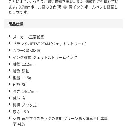
ことにより、くっきりと濃い描線を実現。また、速乾性にも優れてい
ます。0.7mmボール径の３色(黒・赤・青インク)ボールペンを搭載し
た１本です。
商品仕様
メーカー：三菱鉛筆
ブランド：JETSTREAM（ジェットストリーム）
カラー：黒・赤・青
インク種類：ジェットストリームインク
軸径：12.2mm
軸色：黒軸
重量：11.5g
色数：3色
長さ：143.7mm
替芯：有
機構：ノック式
厚さ：15.9
材質：再生プラスチックの使用(グリーン購入法再生比率基
準)41%