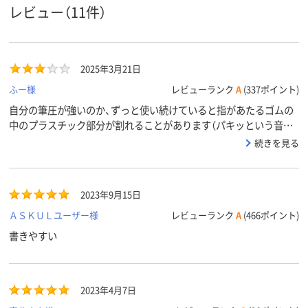
レビュー（11件）
12.2mm
12.8mm
12.2mm
軸径
黒・赤・青
黒・赤・青
インク色
2025年3月21日
ブラック系、ブルー
ブラック系
ブラック系、
カラーグ
ループ
系、レッド系
系、レッド系
ふー様
レビューランク
A
(337ポイント)
自分の筆圧が強いのか、ずっと使い続けていると指があたるゴムの
アスクル
中のプラスチック部分が割れることがあります（パキッという音が
商品環境
85
スコア
し、ゴムが外れないので確認は出来ないですが書いていると芯がぐ
続きを見る
らぐらします）もう少しその部分の強度があるといいなと思いま
す。そのせいで何度か買いなおししています。
2023年9月15日
ＡＳＫＵＬユーザー様
レビューランク
A
(466ポイント)
書きやすい
2023年4月7日