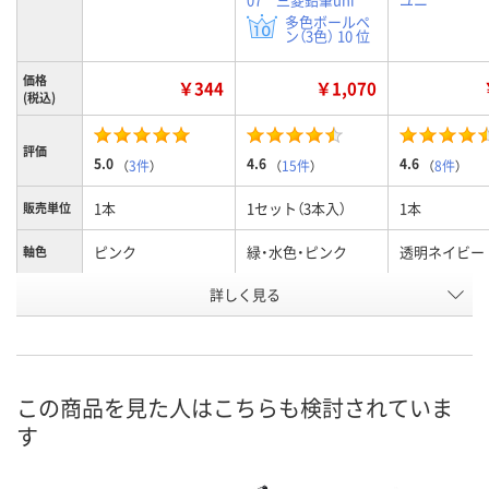
多色ボールペ
ン（3色） 10 位
価格
￥344
￥1,070
(税込)
評価
5.0
4.6
4.6
（
3件
）
（
15件
）
（
8件
）
1本
1セット（3本入）
1本
販売単位
ピンク
緑・水色・ピンク
透明ネイビー
軸色
詳しく見る
黒・赤・青
黒・赤・青
黒、赤、青
インク色
お申込番
8831894
4694492
8831956
号
あり
あり
あり
在庫
この商品を見た人はこちらも検討されていま
す
8月13日（木）
8月12日（水）
8月13日（木）
お届け日