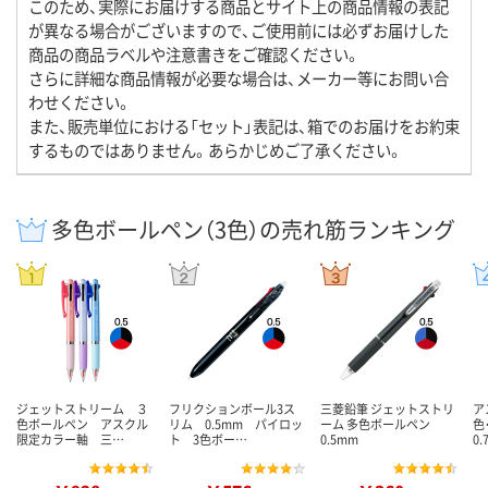
このため、実際にお届けする商品とサイト上の商品情報の表記
が異なる場合がございますので、ご使用前には必ずお届けした
商品の商品ラベルや注意書きをご確認ください。
さらに詳細な商品情報が必要な場合は、メーカー等にお問い合
わせください。
また、販売単位における「セット」表記は、箱でのお届けをお約束
するものではありません。あらかじめご了承ください。
多色ボールペン（3色）の売れ筋ランキング
ジェットストリーム ３
フリクションボール3ス
三菱鉛筆 ジェットストリ
ア
色ボールペン アスクル
リム 0.5mm パイロッ
ーム 多色ボールペン
色
限定カラー軸 三…
ト 3色ボー…
0.5mm
0