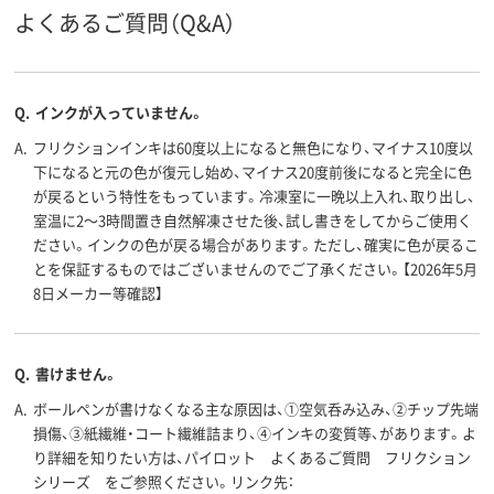
よくあるご質問（Q&A）
14.1mm
12.2mm
12.8mm
軸径
ブラック系
ブラック系、ブルー
ブラック系
カラーグ
ループ
系、レッド系
Q.
インクが入っていません。
アスクル
A.
フリクションインキは60度以上になると無色になり、マイナス10度以
商品環境
85
下になると元の色が復元し始め、マイナス20度前後になると完全に色
スコア
が戻るという特性をもっています。冷凍室に一晩以上入れ、取り出し、
室温に2～3時間置き自然解凍させた後、試し書きをしてからご使用く
ださい。インクの色が戻る場合があります。ただし、確実に色が戻るこ
とを保証するものではございませんのでご了承ください。【2026年5月
8日メーカー等確認】
Q.
書けません。
A.
ボールペンが書けなくなる主な原因は、①空気呑み込み、②チップ先端
損傷、③紙繊維・コート繊維詰まり、④インキの変質等、があります。よ
り詳細を知りたい方は、パイロット よくあるご質問 フリクション
シリーズ をご参照ください。リンク先：