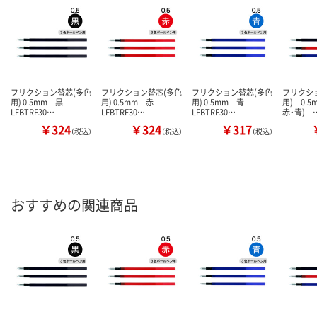
フリクション替芯(多色
フリクション替芯(多色
フリクション替芯(多色
フリクシ
用) 0.5mm 黒
用) 0.5mm 赤
用) 0.5mm 青
用) 0.5
LFBTRF30…
LFBTRF30…
LFBTRF30…
赤・青) 
￥324
￥324
￥317
（税込）
（税込）
（税込）
おすすめの関連商品