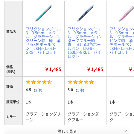
フリクションボール
フリクションボール
フリクション
商品名
3 0.5mm メタ
3 0.5mm メタ
3 0.5mm 
ル グラデーション
ル グラデーション
ル グラデー
グリーン軸 緑 消
ダークブルー軸
ピンク軸 消
せる3色ボールペ
青 消せる3色ボー
色ボールペ
ン LKFB-150EF-
ルペン LKFB-
LKFB-150E
GRG パイロット
150EF-GRDL パイ
パイロット
ロット
価格
￥1,485
￥1,485
￥1
(税込)
評価
4.5
5.0
（
2件
）
（
1件
）
1本
1本
1本
販売単位
グラデーショングリ
グラデーションダー
グラデーショ
カラー
ーン
クブルー
ク
お申込番
詳しく見る
P292813
P292812
P292814