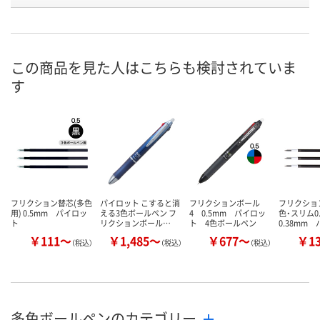
号
7点
あり
4点
在庫
8月9日（日）
8月9日（日）
8月9日（日）
お届け日
この商品を見た人はこちらも検討されていま
す
数量
数量
数量
カゴへ
カゴへ
カ
フリクション替芯(多色
パイロット こすると消
フリクションボール
フリクショ
用) 0.5mm パイロッ
える3色ボールペン フ
4 0.5mm パイロッ
色・スリム0.
ト
リクションボール…
ト 4色ボールペン
0.38mm 
￥111～
￥1,485～
￥677～
￥1
（税込）
（税込）
（税込）
多色ボールペンのカテゴリー