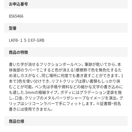
お申込番号
8565466
型番
LKFB-１５０EF-GRB
商品の特徴
書いた字が消せるフリクションボールペン。筆跡が乾いてから、本
体後部のラバーでこすると色が消える！摩擦熱で色を無色化するた
め消しカスがなく、同じ場所に何度でも書き直すことができます。1
本で3色を使い分けでき、リフトクリップは厚い書類もしっかり挟
むことが可能。ペン先は手帳や資料などの細かな文字の書き込みに
も適した.5mmの極細タイプ。ボディにはグラデーション塗装を施
し、口金、クリップのメタルパーツがシャープなイメージを演出。グ
リップはシリコーンラバーで手にフィットします。※証書類・宛名
書きには使用できません。
商品仕様