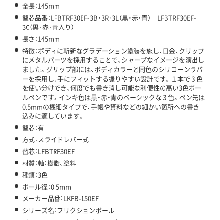
全長：145mm
替芯品番：LFBTRF30EF-3B・3R・3L（黒・赤・青） LFBTRF30EF-
3C（黒・赤・青入り）
長さ：145mm
特徴：ボディに斬新なグラデーション塗装を施し、口金、クリップ
にメタルパーツを採用することで、シャープなイメージを演出し
ました。グリップ部には、ボディカラーと同色のシリコーンラバ
ーを採用し、手にフィットする握りやすい設計です。１本で３色
を使い分けでき、何度でも書き消し可能な利便性の高い3色ボー
ルペンです。インキ色は黒・赤・青のベーシックな３色。ペン先は
0.5mmの極細タイプで、手帳や資料などの細かい箇所への書き
込みに適しています。
替芯：有
方式：スライドレバー式
替芯：LFBTRF30EF
材質：軸：樹脂、塗料
種類：3色
ボール径：0.5mm
メーカー品番：LKFB-150EF
シリーズ名：フリクションボール