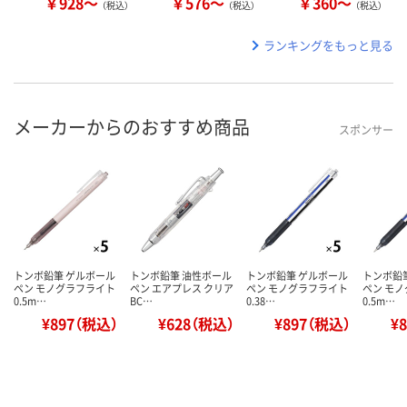
￥928～
￥576～
￥360～
（税込）
（税込）
（税込）
ランキングをもっと見る
メーカーからのおすすめ商品
スポンサー
トンボ鉛筆 ゲルボール
トンボ鉛筆 油性ボール
トンボ鉛筆 ゲルボール
トンボ鉛
ペン モノグラフライト
ペン エアプレス クリア
ペン モノグラフライト
ペン モ
0.5m…
BC…
0.38…
0.5m…
¥897（税込）
¥628（税込）
¥897（税込）
¥