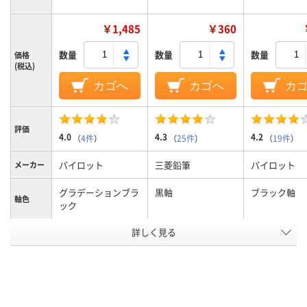
￥1,485
￥360
数量
数量
数量
価格
(税込)
カゴへ
カゴへ
カ
評価
4.0
4.3
4.2
（
4件
）
（
25件
）
（
19件
）
パイロット
三菱鉛筆
パイロット
メーカー
グラデーションブラ
黒軸
ブラック軸
軸色
ック
詳しく見る
0.5mm、0.5ｍｍ
0.5mm
0.5mm、0.5
ボール径
3色
3色
3色
色数
フリクションインキ
油性インク
フリクション
インク種
類
（ゲルインク）
（ゲルインク）