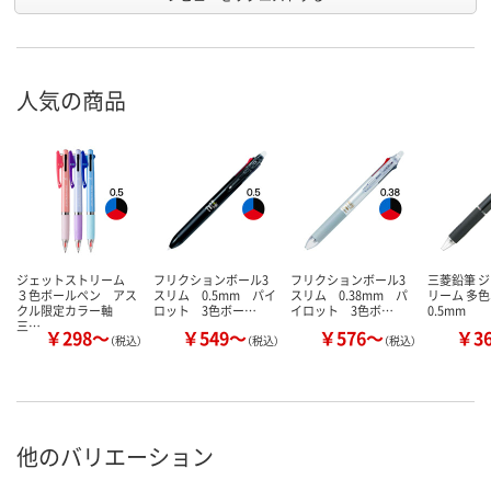
人気の商品
ジェットストリーム
フリクションボール3
フリクションボール3
三菱鉛筆 
３色ボールペン アス
スリム 0.5mm パイ
スリム 0.38mm パ
リーム 多
クル限定カラー軸
ロット 3色ボー…
イロット 3色ボ…
0.5mm
三…
￥298～
￥549～
￥576～
￥3
（税込）
（税込）
（税込）
他のバリエーション