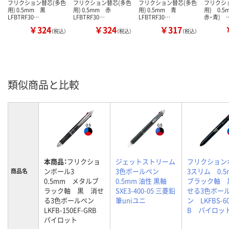
フリクション替芯(多色
フリクション替芯(多色
フリクション替芯(多色
フリクシ
用) 0.5mm 黒
用) 0.5mm 赤
用) 0.5mm 青
用) 0.5
LFBTRF30…
LFBTRF30…
LFBTRF30…
赤・青) 
￥324
￥324
￥317
（税込）
（税込）
（税込）
類似商品と比較
本商品：
フリクショ
ジェットストリーム
フリクション
ンボール3
3色ボールペン
3スリム 0.
商品名
0.5mm メタルブ
0.5mm 油性 黒軸
ブラック軸 
ラック軸 黒 消せ
SXE3-400-05 三菱鉛
せる3色ボー
る3色ボールペン
筆uniユニ
ン LKFBS-60
LKFB-150EF-GRB
B パイロッ
パイロット