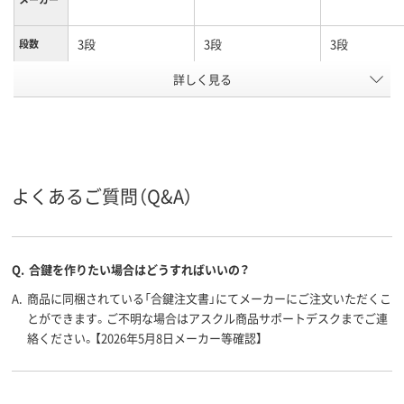
3段
3段
3段
段数
詳しく見る
引違い扉タイプ
引違い扉タイプ
引違い扉タイ
商品区分
カラーグ
グレー系
ホワイト系
ホワイト系
ループ
設置タイ
下置き
上置き・下置き兼用
プ
よくあるご質問（Q&A）
シリンダー錠
シリンダー錠
シリンダー錠
施錠方法
40.5kg
約28kg
32Kg
質量
Q.
合鍵を作りたい場合はどうすればいいの？
アスクル
商品環境
60
A.
商品に同梱されている「合鍵注文書」にてメーカーにご注文いただくこ
スコア
とができます。ご不明な場合はアスクル商品サポートデスクまでご連
絡ください。【2026年5月8日メーカー等確認】