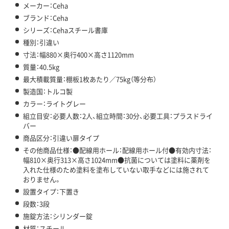
メーカー：Ceha
ブランド：Ceha
シリーズ：Cehaスチール書庫
種別：引違い
寸法：幅880×奥行400×高さ1120mm
質量：40.5kg
最大積載質量：棚板1枚あたり／75kg（等分布）
製造国：トルコ製
カラー：ライトグレー
組立目安：必要人数：2人、組立時間：30分、必要工具：プラスドライ
バー
商品区分：引違い扉タイプ
その他商品仕様：●配線用ホール：配線用ホール付●有効内寸法：
幅810×奥行313×高さ1024mm●抗菌については塗料に薬剤を
入れた仕様のため塗料を塗布していない取手などには施されて
おりません。
設置タイプ：下置き
段数：3段
施錠方法：シリンダー錠
材質：スチール