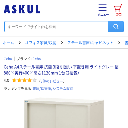
カゴ
メニュー
ホーム
オフィス家具/収納
スチール書庫/キャビネット
書
Ceha
ブランド：
Ceha
Ceha A4スチール書庫 抗菌 3段 引違い 下置き用 ライトグレー 幅
880×奥行400×高さ1120mm 1台（2梱包）
4.3
（
3
件のレビュー
）
ランキングを見る：
書庫/保管庫/システム収納