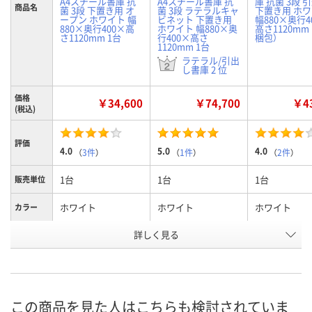
A4スチール書庫 抗
A4スチール書庫 抗
庫 抗菌 3段 
商品名
菌 3段 下置き用 オ
菌 3段 ラテラルキャ
下置き用 ホ
ープン ホワイト 幅
ビネット 下置き用
幅880×奥行4
880×奥行400×高
ホワイト 幅880×奥
高さ1120mm 
さ1120mm 1台
行400×高さ
梱包）
1120mm 1台
ラテラル/引出
し書庫 2 位
価格
￥34,600
￥74,700
￥43
(税込)
評価
4.0
5.0
4.0
（
3件
）
（
1件
）
（
2件
）
1台
1台
1台
販売単位
ホワイト
ホワイト
ホワイト
カラー
詳しく見る
1120mm
1120mm
1120mm
高さ
オープン
ラテラル
引違い
種別
お申込番
922571
2851209
4600905
号
この商品を見た人はこちらも検討されていま