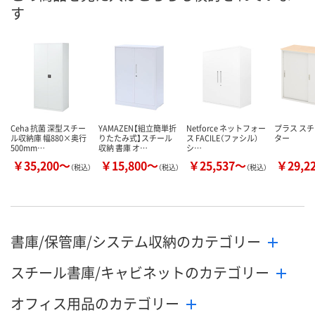
す
2点
5点
3点
在庫
8月13日（木）
8月13日（木）
8月11日（火）
お届け日
数量
数量
数量
カゴへ
カゴへ
カ
Ceha 抗菌 深型スチー
YAMAZEN【組立簡単折
Netforce ネットフォー
プラス ス
ル収納庫 幅880×奥行
りたたみ式】スチール
ス FACILE（ファシル）
ター
500mm…
収納 書庫 オ…
シ…
￥35,200～
￥15,800～
￥25,537～
￥29,2
（税込）
（税込）
（税込）
書庫/保管庫/システム収納のカテゴリー
スチール書庫/キャビネットのカテゴリー
オフィス用品のカテゴリー