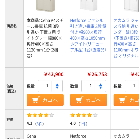
本商品：
Ceha A4スチ
Netforce ファシル
オカムラ ジ
ール書庫 抗菌 3段
引き違い書庫 3段 鍵
ス収納 引違い
商品名
引違い 下置き用 ラ
付き 幅900×奥行
ンダー錠）3段
イトグレー 幅880×
400×高さ1050mm
（下置き）幅75
奥行400×高さ
ホワイト(リニュー
行400×高さ
1120mm 1台（2梱
アル品) 1台（直送品）
1100mm ホワ
包）
台 オリジナル
￥43,900
￥26,753
￥42
数量
数量
数量
価格
(税込)
カゴへ
カゴへ
カ
評価
4.3
4.0
（
3件
）
（
1件
）
Ceha
Netforce
オカムラ
メーカー