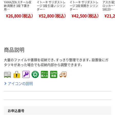
YAMAZEN スチール収
イトーキ サリダストレ
イトーキ サリダストレ
アスカ 組
納 両開き 3段 下置き
ージ 3段 引違い シリン
ージ 2段 両開き シリン
ロッカー
用…
ダー…
ダー…
SB120…
¥26,800（税込）
¥52,800（税込）
¥42,500（税込）
¥21,
商品説明
大量のファイルや書類を収納でき、すっきり整理できます。設置後にガ
タツキがあった場合でも収納内部から調整できます。
アイコンの説明
お申込番号