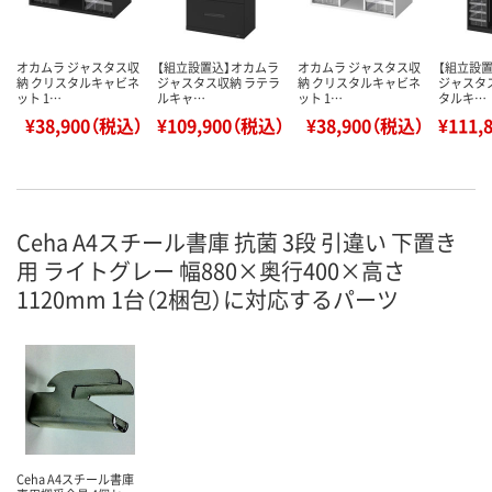
オカムラ ジャスタス収
【組立設置込】オカムラ
オカムラ ジャスタス収
【組立設
納 クリスタルキャビネ
ジャスタス収納 ラテラ
納 クリスタルキャビネ
ジャスタ
ット 1…
ルキャ…
ット 1…
タルキ…
¥38,900（税込）
¥109,900（税込）
¥38,900（税込）
¥111,
Ceha A4スチール書庫 抗菌 3段 引違い 下置き
用 ライトグレー 幅880×奥行400×高さ
1120mm 1台（2梱包）に対応するパーツ
Ceha A4スチール書庫