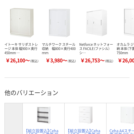
イトーキ サリダストレ
マルチワーク スチール
Netforce ネットフォー
オカムラ 
ージ 本体 幅900×奥行
収納 幅800×奥行400
ス FACILE（ファシル）
納 本体（下
450mm …
ｍｍ
シ…
750mm
￥26,100～
￥3,980～
￥26,753～
￥26,0
（税込）
（税込）
（税込）
他のバリエーション
【組立設置込】Ceha
【組立設置込】Ceha
Ceha A4ス