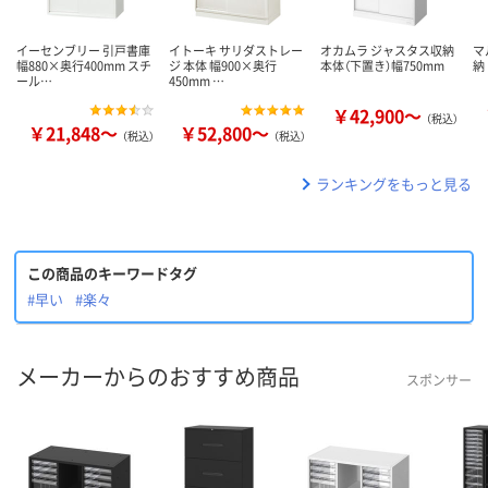
イーセンブリー 引戸書庫
イトーキ サリダストレー
オカムラ ジャスタス収納
マ
幅880×奥行400mm スチ
ジ 本体 幅900×奥行
本体（下置き）幅750mm
納
ール…
450mm …
￥42,900～
（税込）
￥21,848～
￥52,800～
（税込）
（税込）
ランキングをもっと見る
この商品のキーワードタグ
#早い
#楽々
メーカーからのおすすめ商品
スポンサー