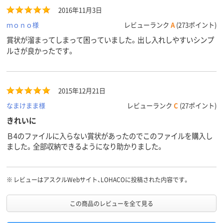
リプロピレン
2016年11月3日
アスクル
ｍｏｎｏ様
レビューランク
A
(273ポイント)
商品環境
30
30
スコア
賞状が溜まってしまって困っていました。出し入れしやすいシンプ
ルさが良かったです。
2015年12月21日
なまけまま様
レビューランク
C
(27ポイント)
きれいに
Ｂ4のファイルに入らない賞状があったのでこのファイルを購入し
ました。全部収納できるようになり助かりました。
※
レビューはアスクルWebサイト、LOHACOに投稿された内容です。
この商品のレビューを全て見る