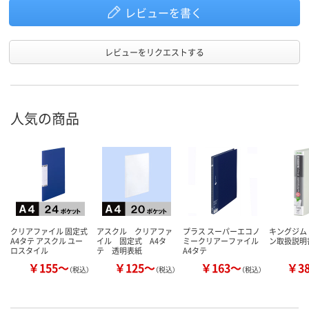
レビューを書く
レビューをリクエストする
人気の商品
クリアファイル 固定式
アスクル クリアファ
プラス スーパーエコノ
キングジム
A4タテ アスクル ユー
イル 固定式 A4タ
ミークリアーファイル
ン取扱説明
ロスタイル
テ 透明表紙
A4タテ
￥155～
￥125～
￥163～
￥3
（税込）
（税込）
（税込）