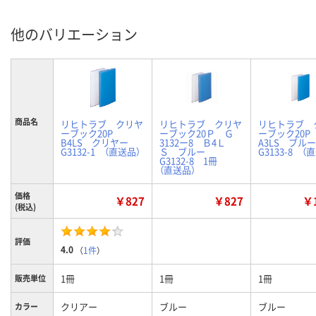
他のバリエーション
商品名
リヒトラブ クリヤ
リヒトラブ クリヤ
リヒトラブ 
ーブック20P
ーブック20Ｐ Ｇ
ーブック20
B4LS クリヤー
3132ー8 Ｂ4Ｌ
A3LS ブ
G3132-1 （直送品）
Ｓ ブルー
G3133-8 （
G3132-8 1冊
（直送品）
価格
￥827
￥827
￥1
(税込)
評価
4.0
（
1件
）
1冊
1冊
1冊
販売単位
クリアー
ブルー
ブルー
カラー