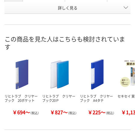
詳しく見る
B4タテ
B4タテ
種類
お申込番
9404808
8246043
9404835
号
あり
あり
あり
在庫
この商品を見た人はこちらも検討されていま
す
8月25日（火）まで
8月25日（火）まで
8月25日（火）
お届け日
数量
数量
数量
カゴへ
カゴへ
カ
リヒトラブ クリヤー
リヒトラブ クリヤー
リヒトラブ クリヤー
セキセイ 
ブック 20ポケット
ブック20Ｐ
ブック A4タテ
￥694～
￥827～
￥225～
￥1,1
（税込）
（税込）
（税込）