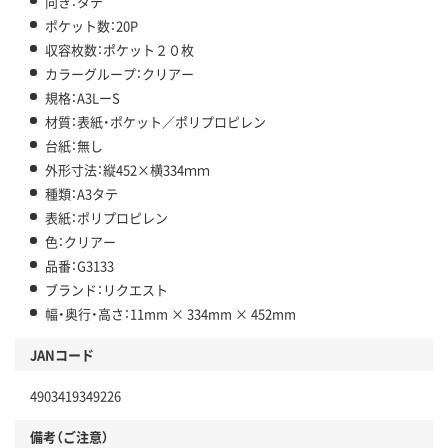
向き：タテ
ポケット数：20P
収容枚数：ポケット２０枚
カラーグループ：クリアー
規格：A3LーS
材質：表紙・ポケット／ポリプロピレン
台紙：無し
外形寸法：縦452×横334ｍｍ
種類：A3タテ
表紙：ポリプロピレン
色：クリアー
品番：G3133
ブランド：リクエスト
幅・奥行・高さ：11mm × 334mm × 452mm
JANコード
4903419349226
備考（ご注意）