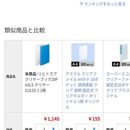
ランキングをもっと見る
類似商品と比較
本商品：
リヒトラブ
アスクル クリアフ
スーパーエコ
商品名
クリヤーブック20P
ァイル A4タテ 20ポ
クリアーファ
A3LS クリヤー
ケット 透明表紙 ク
固定式20ポケ
G3133-1 1冊
リア 透明 固定式 ク
クリア プラス
リアホルダー オリ
ジナル
ジナル 1冊 オリジナ
ル
￥1,145
￥155
数量
数量
数量
価格