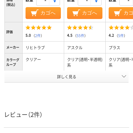
(税込)
カゴへ
カゴへ
カ
評価
5.0
4.5
4.2
（
2件
）
（
55件
）
（
5件
）
リヒトラブ
アスクル
プラス
メーカー
クリアー
クリア(透明・半透明)
クリア(透明・
カラーグ
ループ
系
系
ポケット
詳しく見る
20P
20ポケット
20ポケット
数
A3タテ
A4タテ
A4タテ
サイズ
タテ
タテ
タテ
向き
レビュー（2件）
台紙の有
無し
無し
無し
無
表紙・ポケット／ポ
材質