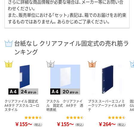
さらに詳細な商品情報が必要な場合は、メーカー等にお問い合
わせください。
また、販売単位における「セット」表記は、箱でのお届けをお約束
するものではありません。あらかじめご了承ください。
台紙なし クリアファイル固定式の売れ筋ラ
ンキング
クリアファイル 固定式
アスクル クリアファイ
プラス スーパーエコノミ
固
A4タテ アスクル ユーロ
ル 固定式 A4タテ 透
ークリアーファイル A4タ
G
スタイル
明表紙
テ
A
￥155～
￥155～
￥264～
（税込）
（税込）
（税込）