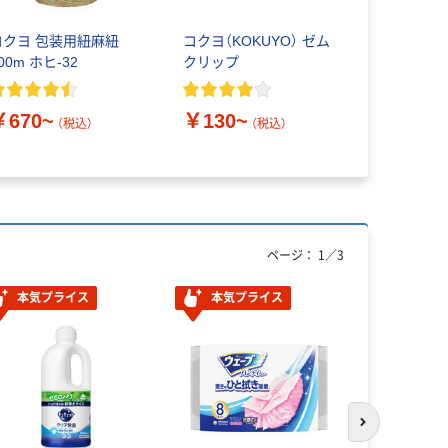
コクヨ 包装用紐麻紐
コクヨ（KOKUYO） ゼム
プラス 
00m ホヒ-32
クリップ
ウルシ先
￥670~
￥130~
￥103~
（税込）
（税込）
ページ：
1
／
3
本気プライス
本気プライス
オリジ
次のスライド