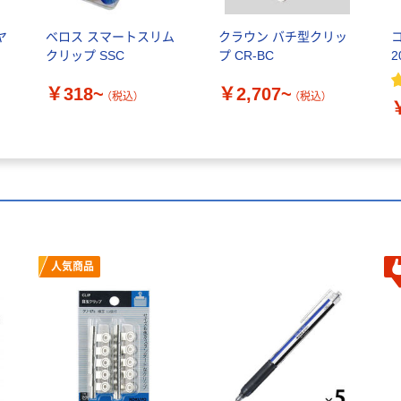
ヤ
ベロス スマートスリム
クラウン バチ型クリッ
クリップ SSC
プ CR-BC
2
￥318~
￥2,707~
（税込）
（税込）
人気商品