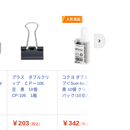
人気商品
次へ
ル
プラス ダブルクリ
コクヨ ダブルクリッ
クラウン
W
ップ ＣＰー106
プ＜Scel-bo＞（豆）
クリップ 
豆 黒 10個
黒 10個 クリ-J36D 1
WC5-B 
CP-106 1箱
パック（10個入）
￥203
￥342
￥117
（税込）
（税込）