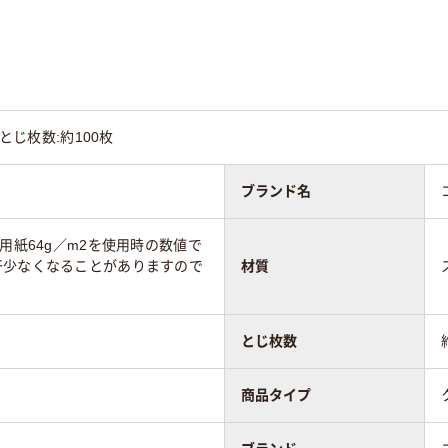
ール
スチール
スチール
45
●とじ枚数:約100枚
ブランド名
C用紙64g／m2を使用時の数値で
干少なくなることがありますので
材質
とじ枚数
商品タイプ