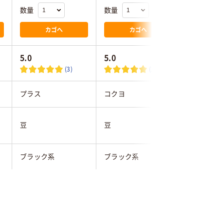
数量
数量
数量
カゴへ
カゴへ
5.0
5.0
3.7
(3)
(2)
プラス
コクヨ
クラウン
豆
豆
豆
ブラック系
ブラック系
ブラック
コピー用紙約４０枚
約30枚
25枚
●酸化皮膜（クリアラ