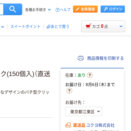
ヘルプ
各種お手続き
0
スイートポイント
あとで買う
カゴ
点
商品情報を印刷する
ク(150個入)（直送
在庫：
あり
お届け日：8月6日（木）まで
ルなデザインのバチ型クリッ
お届け先：
直送品
コクヨ株式会社