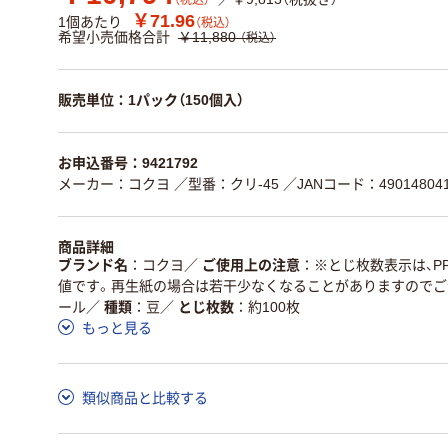
（税込）
￥71.96
1個あたり
（税込）
希望小売価格合計
￥11,880
（税込）
販売単位：1パック（150個入）
お申込番号：9421792
メーカー：コクヨ
／型番：クリ-45
／JANコード：490148041
商品詳細
ブランド名
コクヨ
／
ご使用上の注意
※とじ枚数表示は、P
値です。再生紙の場合は若干少なくなることがありますのでご
ール
／
種類
豆
／
とじ枚数
約100枚
もっと見る
類似商品と比較する