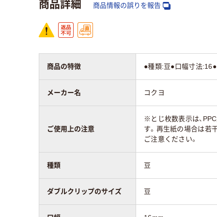
商品詳細
スチール
スチ
商品情報の誤りを報告
アスクル商品環境
40
スコア
商品の特徴
●種類:豆●口幅寸法:16
メーカー名
コクヨ
※とじ枚数表示は、PP
ご使用上の注意
す。再生紙の場合は若
ご注意ください。
種類
豆
ダブルクリップのサイズ
豆