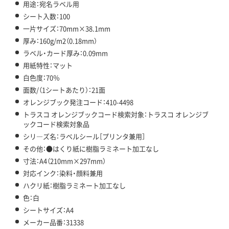
用途：宛名ラベル用
シート入数：100
一片サイズ：70mm×38.1mm
厚み：160g/m2（0.18mm）
ラベル・カード厚み：0.09mm
用紙特性：マット
白色度：70％
面数/（1シートあたり）：21面
オレンジブック発注コード：410-4498
トラスコ オレンジブックコード検索対象：トラスコ オレンジブ
ックコード検索対象品
シリ―ズ名：ラベルシール［プリンタ兼用］
その他：●はくり紙に樹脂ラミネート加工なし
寸法：A4（210mm×297mm）
対応インク：染料・顔料兼用
ハクリ紙：樹脂ラミネート加工なし
色：白
シートサイズ：A4
メーカー品番：31338