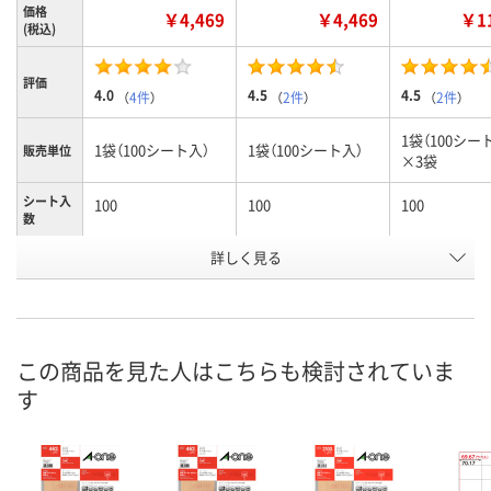
価格
￥4,469
￥4,469
￥11
(税込)
評価
4.0
4.5
4.5
（
4件
）
（
2件
）
（
2件
）
1袋（100シー
1袋（100シート入）
1袋（100シート入）
販売単位
×3袋
シート入
100
100
100
数
詳しく見る
10面
12面
12面
ラベルサ
イズ
（86.4×50.8mm）
（86.4×42.3mm）
（86.4×42.3
お申込番
9502273
9502246
9687098
号
この商品を見た人はこちらも検討されていま
あり
あり
3点
在庫
す
8月8日（土）
8月8日（土）
8月8日（土）
お届け日
数量
数量
数量