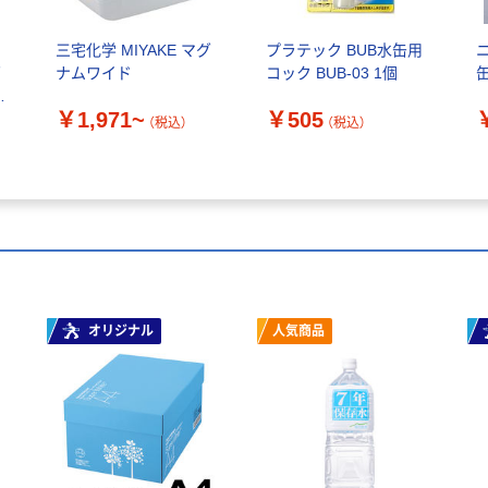
ス
三宅化学 MIYAKE マグ
プラテック BUB水缶用
ズ
ナムワイド
コック BUB-03 1個
-
￥1,971~
￥505
（税込）
（税込）
オリジナル
人気商品