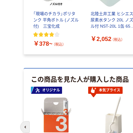
「現場のチカラ」ポリタ
北陸土井工業 ヒシエ
ンク 平角ボトル (ノズル
尿素水タンク 20L ノ
付) 三宝化成
ル付 NST-20L 1缶 658
3549（直送品）
￥2,052
（税込）
￥378~
（税込）
この商品を見た人が購入した商品
オリジナル
本気プライス
前のスライドへ