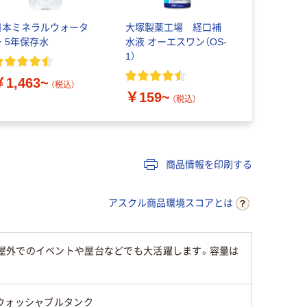
日本ミネラルウォータ
大塚製薬工場 経口補
ティッシュ
ー 5年保存水
水液 オーエスワン（OS-
ックス 150
1）
スクル ス
クト ビビッ
￥1,463~
証
（税込）
￥159~
￥328~
（税込）
商品情報を印刷する
アスクル商品環境スコアとは
屋外でのイベントや屋台などでも大活躍します。容量は
ウォッシャブルタンク