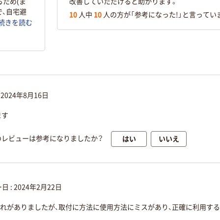
るため(ま
改善していただけると助かります。
で、自宅避
10
人中
10
人の方が「参考になった!」と言ってい
続きを読む
:
2024年8月16日
ます
はい
いいえ
のレビューは参考になりましたか？
日 :
2024年2月22日
漏れがありましたが、取付に方法に使用方法にミスがあり、正確に利用す