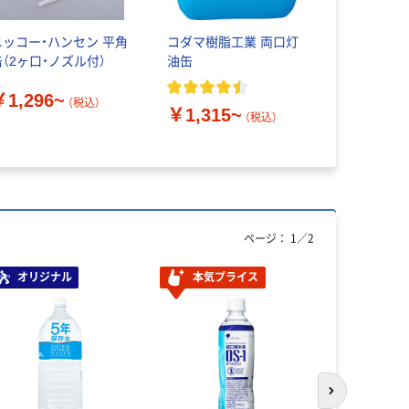
ニッコー・ハンセン 平角
コダマ樹脂工業 両口灯
缶（2ヶ口・ノズル付）
油缶
￥1,296~
（税込）
￥1,315~
（税込）
ページ：
1
／
2
オリジナル
本気プライス
本気プ
次のスライド