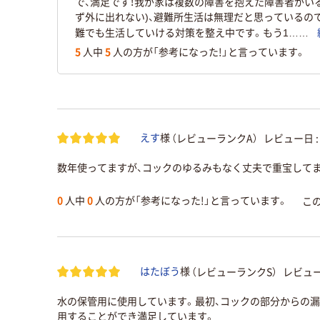
で、満足です！我が家は複数の障害を抱えた障害者がい
ず外に出れない)、避難所生活は無理だと思っているの
難でも生活していける対策を整え中です。もう1……
5
人中
5
人の方が「参考になった!」と言っています。
（レビューランクA）
レビュー日 
えす
様
数年使ってますが、コックのゆるみもなく丈夫で重宝して
0
人中
0
人の方が「参考になった!」と言っています。
こ
（レビューランクS）
レビュー
はたぼう
様
水の保管用に使用しています。最初、コックの部分からの
用することができ満足しています。