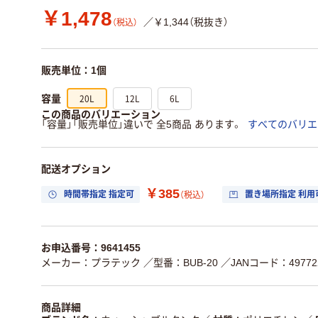
￥1,478
／￥1,344（税抜き）
（税込）
販売単位：1個
20L
12L
6L
容量
この商品のバリエーション
「容量」「販売単位」違いで 全5商品 あります。
すべてのバリエ
配送オプション
￥385
時間帯指定 指定可
置き場所指定 利用
（税込）
お申込番号：9641455
メーカー：プラテック
／型番：BUB-20
／JANコード：497722
商品詳細