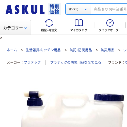
すべて
カテゴリー
履歴・再注文
マイカタログ
クイックオーダー
>
ホーム
生活雑貨/キッチン用品
防犯・防災用品
防災用品
ウ
メーカー
プラテック
プラテックの防災用品を全て見る
ブランド