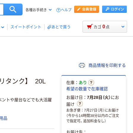
ヘルプ
各種お手続き
0
スイートポイント
あとで買う
カゴ
点
商品情報を印刷する
リタンク】 20L
在庫：
あり
希望の数量で在庫確認
お届け日：
7月28日（火）
にお
ベントや屋台などでも大活躍
届け
お急ぎ便：7月27日（月）にお届け
（今から14時間38分以内のご注文
用品
で指定可。追加料金なし）
お届け先：