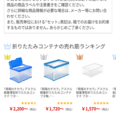
商品の商品ラベルや注意書きをご確認ください。
さらに詳細な商品情報が必要な場合は、メーカー等にお問い合
わせください。
また、販売単位における「セット」表記は、箱でのお届けをお約束
するものではありません。あらかじめご了承ください。
折りたたみコンテナの売れ筋ランキング
「現場のチカラ」 アスクル
「現場のチカラ」 アスクル
「現場のチカラ」 アスクル
「
軽量薄型折りたたみコン
軽量折りたたみコンテナ
軽量薄型折りたたみコン
長
テナ フタ…
フタ無／…
テナ フタ…
折
￥2,200～
￥1,720～
￥1,570～
（税込）
（税込）
（税込）