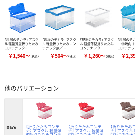
「現場のチカラ」 アスク
「現場のチカラ」 アスク
「現場のチカラ」 アスク
「現場のチカ
ル 軽量薄型折りたたみ
ル 軽量折りたたみコン
ル 軽量薄型折りたたみ
ー 物流向
コンテナ フタ…
テナ フタ無／…
コンテナ フタ…
コンテナ 
￥1,540～
￥504～
￥1,260～
￥2,3
（税込）
（税込）
（税込）
他のバリエーション
【折りたたみコンテ
【折りたたみコンテ
【折りたたみ
商品名
ナ】 アスクル 軽量薄
ナ】 アスクル 軽量薄
ナ】 アスクル
型折りたたみコンテ
型折りたたみコンテ
型折りたたみ