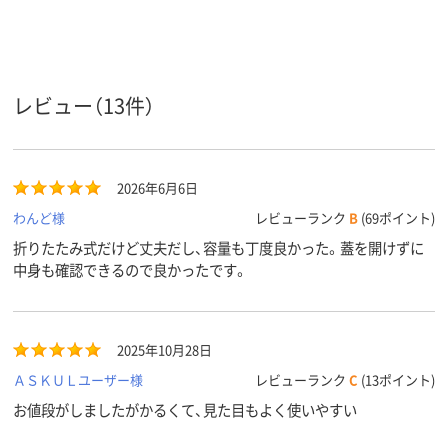
ポリプロピレン
ポリプロピレン
ポリプロピレ
材質
アスクル
商品環境
95
65
95
レビュー（13件）
スコア
2026年6月6日
わんど様
レビューランク
B
(69ポイント)
折りたたみ式だけど丈夫だし、容量も丁度良かった。蓋を開けずに
中身も確認できるので良かったです。
2025年10月28日
ＡＳＫＵＬユーザー様
レビューランク
C
(13ポイント)
お値段がしましたがかるくて、見た目もよく使いやすい