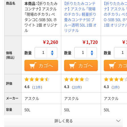
本商品：
【折りたたみ
【折りたたみコンテ
【折りたたみ
商品名
コンテナ】 アスクル
ナ】 アスクル 「現場
ナ】 アスクル 
「現場のチカラ」 ペ
のチカラ」 軽量折り
のチカラ」 ペ
タンコC-50B 50L ホ
畳みコンテナ50 ブ
O-50B 50L
ワイト 1個 オリジナ
ルー透明 50L 1個 オ
1個 オリジナ
ル
リジナル
￥2,260
￥1,720
￥1
数量
数量
数量
価格
(税込)
カゴへ
カゴへ
カ
評価
4.6
4.3
4.3
（
13件
）
（
20件
）
（
3件
）
アスクル
アスクル
アスクル
メーカー
50L
50L
50L
容量
詳しく見る
ホワイト系
ブルー系
ホワイト系
カラーグ
ループ