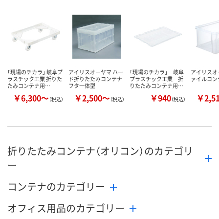
数量
数量
数量
カゴへ
カゴへ
カ
「現場のチカラ」 岐阜プ
アイリスオーヤマ ハー
「現場のチカラ」 岐阜
アイリスオ
ラスチック工業 折りた
ド折りたたみコンテナ
プラスチック工業 折
ァイルコン
たみコンテナ用…
フタ一体型
りたたみコンテナ用…
￥6,300～
￥2,500～
￥940
￥2,5
（税込）
（税込）
（税込）
折りたたみコンテナ（オリコン）のカテゴリ
ー
コンテナのカテゴリー
オフィス用品のカテゴリー