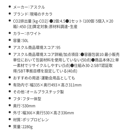
メーカー：アスクル
ブランド：現場のチカラ
CO2排出量 [kg-CO2]：●1個:4.5●1セット（100個：5個入×20
箱）:450 (注)算定対象:原材料調達・生産
カラー：ホワイト
容量：50L
アスクル商品環境スコア：95
アスクル商品環境スコア詳細/加点項目：●容器包装10:最小販売
単位において包装材料を使用していない(50点)●商品本体21:単
一素材でリサイクルしやすい(5点)●仕組み30-2:SBT認証取
得/SBT準拠目標を設定している(40点)
おすすめの用途：運動会用品としても
有効内寸：幅335×奥行493×高さ311mm
その他：オールプラスチック製
フタ：フタ一体型
奥行：530mm
外寸：幅366×奥行530×高さ336mm
材質：ポリプロピレン
質量：2280g