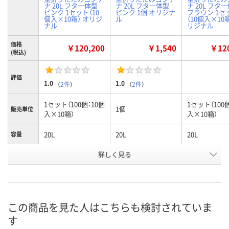
ナ 20L フタ一体型
ナ 20L フタ一体型
ナ 20L フタ
ピンク 1セット（10
ピンク 1個 オリジナ
ブラウン 1セ
個入×10箱） オリジ
ル
（10個入×10箱
ナル
リジナル
価格
￥120,200
￥1,540
￥120
(税込)
評価
1.0
1.0
（
2件
）
（
2件
）
1セット（100個：10個
1セット（100
1個
販売単位
入×10箱）
入×10箱）
20L
20L
20L
容量
詳しく見る
ピンク
ピンク
ブラウン
カラー
お申込番
X834639
P672300
X834640
号
4点
あり
6点
在庫
この商品を見た人はこちらも検討されていま
す
8月13日（木）
8月13日（木）
8月12日（水）
お届け日