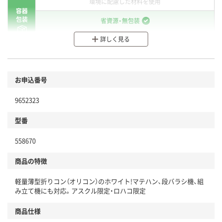
環境に配慮した材料を使用
容器
包装
省資源・無包装
詳しく見る
分別・リサイクルしやすい設計
環境に配慮した材料を使用
商品
お申込番号
本体
省資源・省エネ・節水
9652323
分別・リサイクルしやすい設計
型番
独自の回収スキームがある
558670
仕組
アスクルで資源循環している
商品の特徴
温室効果ガスなどの削減
軽量薄型折りコン（オリコン）のホワイト!マテハン、段バラシ機、組
この商品の環境配慮ポイントです。下記商品詳細「
み立て機にも対応。アスクル限定・ロハコ限定
アスクル商品環境スコア詳細／加点項目
」で確認できます。
商品仕様