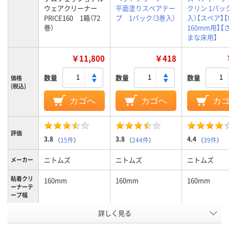
ウェアクリーナー
平面塗りスペアテー
クリン 1パッ
PRICE160 1箱（72
プ 1パック（3巻入）
入）【スペア】【
巻）
160mm用】【
まな床用】
￥11,800
￥418
数量
数量
数量
価格
(税込)
カゴへ
カゴへ
カ
評価
3.8
3.8
4.4
（
15件
）
（
244件
）
（
39件
）
ニトムズ
ニトムズ
ニトムズ
メーカー
粘着クリ
160mm
160mm
160mm
ーナーテ
ープ幅
粘着クリ
詳しく見る
衣類
ーナー使
用用途