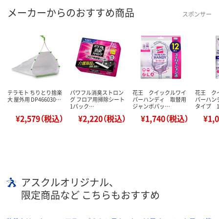
メーカーからのおすすめ商品
スポンサー
テラモト ちりとり捨楽
パワフル消臭ストロン
花王 クイックルワイ
花王 ク
大 屋外用 DP466030…
グ フロア用掃除シート
パーハンディ 取替用
パーハン
1パック…
ジャンボパッ…
タイプ 
¥2,579（税込）
¥2,220（税込）
¥1,740（税込）
¥1,
アスクルオリジナル、
限定商品など こちらもおすすめ