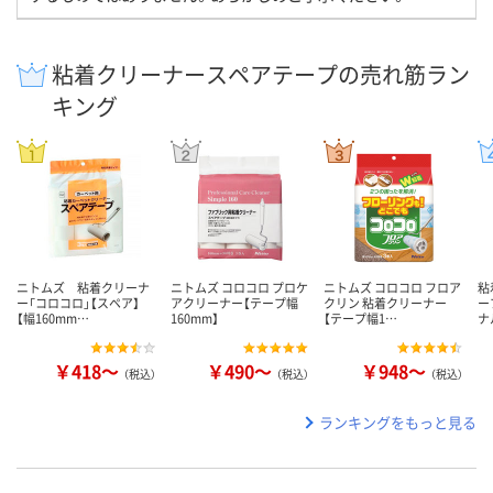
粘着クリーナースペアテープの売れ筋ラン
キング
ニトムズ 粘着クリーナ
ニトムズ コロコロ プロケ
ニトムズ コロコロ フロア
粘
ー「コロコロ」【スペア】
アクリーナー【テープ幅
クリン 粘着クリーナー
ー
【幅160mm…
160mm】
【テープ幅1…
ナ
￥418～
￥490～
￥948～
（税込）
（税込）
（税込）
ランキングをもっと見る