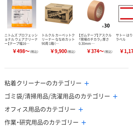
数量
数量
数量
カゴへ
カゴへ
カ
ニトムズ プロフェッシ
トルクル カーペットク
【ガムテープ】アスクル
サトー はり
ョナル ウェアクリーナ
リーナー ななめカット
「現場のチカラ」 厚さ
ラベル
ー【テープ幅16…
90周 1箱（…
0.30mm …
￥498～
￥9,900
￥374～
￥1,1
（税込）
（税込）
（税込）
粘着クリーナーのカテゴリー
ゴミ袋/清掃用品/洗濯用品のカテゴリー
オフィス用品のカテゴリー
作業・研究用品のカテゴリー