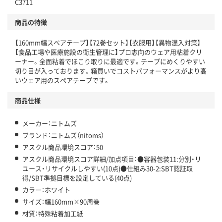
仕組
C3711
アスクルで資源循環している
商品の特徴
温室効果ガスなどの削減
【160mm幅スペアテープ】【72巻セット】【衣服用】【異物混入対策】
この商品の環境配慮ポイントです。下記商品詳細「
【食品工場や医療施設の衛生管理に】プロ志向のウェア用粘着クリ
アスクル商品環境スコア詳細／加点項目
」で確認できます。
ーナー。全面粘着でほこり取りに最適です。テープにめくりやすい
切り目が入っております。箱買いでコストパフォーマンスがより高
いウェア用のスペアテープです。
商品仕様
メーカー：ニトムズ
ブランド：ニトムズ（nitoms）
アスクル商品環境スコア：50
アスクル商品環境スコア詳細/加点項目：●容器包装11:分別・リ
ユース・リサイクルしやすい(10点)●仕組み30-2:SBT認証取
得/SBT準拠目標を設定している(40点)
カラー：ホワイト
サイズ：幅160mm×90周巻
材質：特殊粘着加工紙