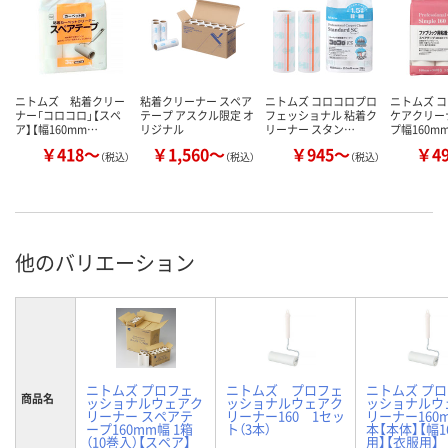
ニトムズ 粘着クリー
粘着クリーナー スペア
ニトムズ コロコロプロ
ニトムズ コ
ナー「コロコロ」【スペ
テープ アスクル限定 オ
フェッショナル 粘着ク
ケアクリー
ア】【幅160mm…
リジナル
リーナー スタン…
プ幅160mm
￥418～
￥1,560～
￥945～
￥4
（税込）
（税込）
（税込）
他のバリエーション
ニトムズ プロフェ
ニトムズ プロフェ
ニトムズ プ
商品名
ッショナルウェアク
ッショナルウェアク
ッショナルウ
リーナー スペアテ
リーナー160 1セッ
リーナー160m
ープ160mm幅 1箱
ト（3本）
本【本体】【幅1
（10巻入）【スペア】
用】【衣服用】