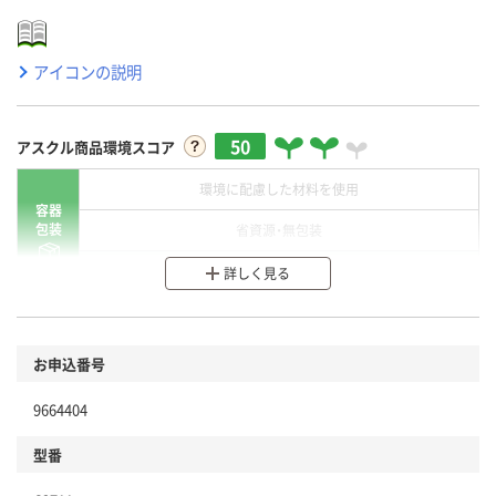
アイコンの説明
50
アスクル商品環境スコア
環境に配慮した材料を使用
容器
包装
省資源・無包装
分別・リサイクルしやすい設計
詳しく見る
環境に配慮した材料を使用
商品
お申込番号
本体
省資源・省エネ・節水
9664404
分別・リサイクルしやすい設計
型番
独自の回収スキームがある