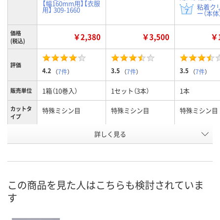
【幅160mm用】【衣服
粘着ク
用】 309-1660
ー（本体）
価格
￥2,380
￥3,500
￥1
(税込)
評価
4.2
3.5
3.5
（
7件
）
（
7件
）
（
7件
）
1箱（10巻入）
1セット（3本）
1本
販売単位
カットタ
特殊ミシン目
特殊ミシン目
特殊ミシン目
イプ
詳しく見る
スペアテープ（10巻
本体
本体
商品タイ
プ
入）
お申込番
342553
1629900
224943
号
この商品を見た人はこちらも検討されていま
9点
3点
あり
在庫
す
8月11日（火）
8月11日（火）
8月11日（火）
お届け日