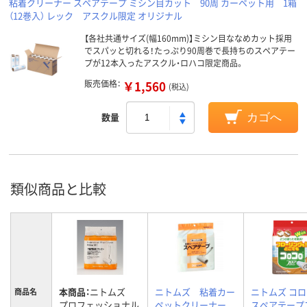
粘着クリーナー スペアテープ ミシン目カット 90周 カーペット用 1箱
（12巻入） レック アスクル限定 オリジナル
【各社共通サイズ(幅160mm)】ミシン目ななめカット採用
でスパッと切れる！たっぷり90周巻で長持ちのスペアテー
プが12本入ったアスクル・ロハコ限定商品。
販売価格：
￥1,560
(税込)
数量
カゴへ
類似商品と比較
本商品：
ニトムズ
ニトムズ 粘着カー
ニトムズ コ
商品名
プロフェッショナル
ペットクリーナー
スペアテープ