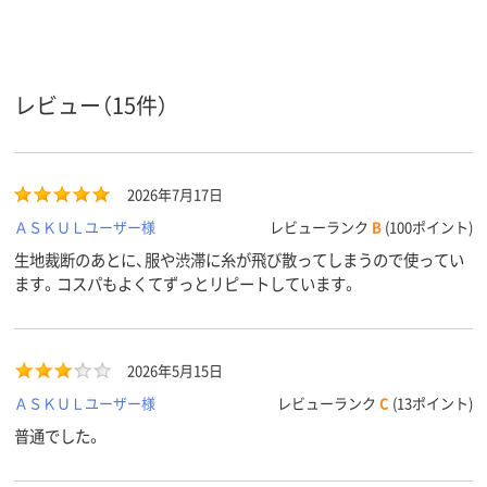
カラーグ
ホワイト系
ホワイト系
ブルー系
ループ
アスクル
レビュー（15件）
商品環境
50
50
50
スコア
2026年7月17日
ＡＳＫＵＬユーザー様
レビューランク
B
(100ポイント)
生地裁断のあとに、服や渋滞に糸が飛び散ってしまうので使ってい
ます。コスパもよくてずっとリピートしています。
2026年5月15日
ＡＳＫＵＬユーザー様
レビューランク
C
(13ポイント)
普通でした。