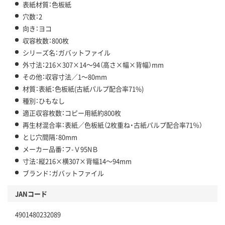
表紙材質：色板紙
穴数：2
向き：ヨコ
収容枚数：800枚
シリーズ名：ガバットファイル
外寸法：216×307×14～94（高さ×幅×背幅）mm
その他：収容寸法／1～80mm
材質：表紙：色板紙(古紙パルプ配合率71%)
種別：ひもなし
適正収容枚数：コピー用紙約800枚
再生材混合率：表紙／色板紙（2枚重ね・古紙パルプ配合率71％）
とじ穴間隔：80mm
メーカー品番：フ-Ｖ95NＢ
寸法：縦216×横307×背幅14～94mm
ブランド：ガバットファイル
JANコード
4901480232089