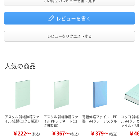
この商品のレビューを全て見る
レビューを書く
レビューをリクエストする
人気の商品
アスクル 背幅伸縮ファ
アスクル 背幅伸縮ファ
背幅伸縮ファイル PP
コクヨ 背
イル 紙製（コクヨ製造）
イル PPラミネート（コ
製 A4タテ アスクル
ル A4タテ
クヨ製造）
ァイル （活
￥222～
￥367～
￥379～
￥4
（税込）
（税込）
（税込）