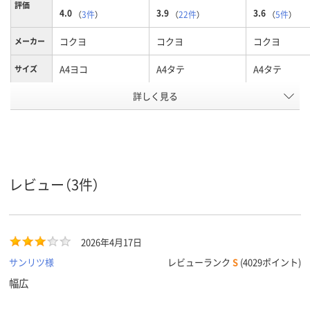
評価
4.0
3.9
3.6
（
3件
）
（
22件
）
（
5件
）
コクヨ
コクヨ
コクヨ
メーカー
A4ヨコ
A4タテ
A4タテ
サイズ
カラーグ
詳しく見る
ブルー系
ブルー系
ブルー系
ループ
ヨコ
タテ
タテ
向き
背幅伸縮
背幅伸縮
背幅伸縮
種類
レビュー（3件）
色板紙
表紙材質
コピー用紙約800枚
最大収容
枚数
2026年4月17日
サンリツ様
レビューランク
S
(4029ポイント)
アスクル
商品環境
115
110
幅広
スコア