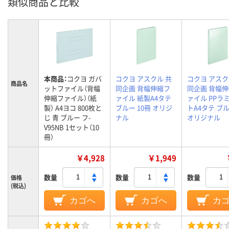
類似商品と比較
本商品：
コクヨ ガバ
コクヨ アスクル 共
コクヨ アスク
商品名
ットファイル（背幅
同企画 背幅伸縮フ
同企画 背幅
伸縮ファイル）（紙
ァイル 紙製A4タテ
ァイル PPラ
製） A4ヨコ 800枚と
ブルー 10冊 オリジ
トA4タテ ブル
じ 青 ブルー フ-
ナル
オリジナル
V95NB 1セット（10
冊）
￥4,928
￥1,949
数量
数量
数量
価格
(税込)
カゴへ
カゴへ
カ