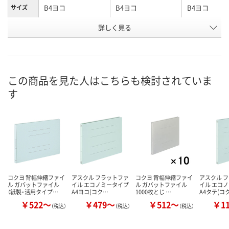
B4ヨコ
B4ヨコ
B4ヨコ
サイズ
お申込番
詳しく見る
A529144
1283321
8298765
号
1点
5点
あり
在庫
8月8日（土）
8月8日（土）
8月8日（土）
お届け日
この商品を見た人はこちらも検討されていま
す
数量
数量
数量
カゴへ
カゴへ
カ
コクヨ 背幅伸縮ファイ
アスクル フラットファ
コクヨ 背幅伸縮ファイ
アスクル 
ル ガバットファイル
イル エコノミータイプ
ル ガバットファイル
イル エコ
（紙製・活用タイプ…
A4ヨコ(コク…
1000枚とじ …
A4タテ(コ
￥522～
￥479～
￥512～
￥1
（税込）
（税込）
（税込）