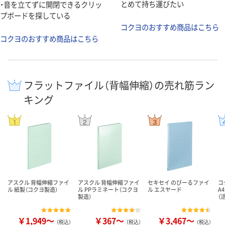
とめて持ち運びたい
・音を立てずに開閉できるクリッ
プボードを探している
コクヨのおすすめ商品はこちら
コクヨのおすすめ商品はこちら
フラットファイル（背幅伸縮）の売れ筋ラン
キング
アスクル 背幅伸縮ファイ
アスクル 背幅伸縮ファイ
セキセイ のびーるファイ
コ
ル 紙製（コクヨ製造）
ル PPラミネート（コクヨ
ル エスヤード
A
製造）
（
￥1,949～
￥367～
￥3,467～
（税込）
（税込）
（税込）