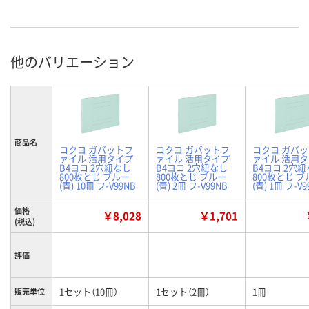
他のバリエーション
商品名
コクヨ ガバットフ
コクヨ ガバットフ
コクヨ ガバ
ァイル 活用タイプ
ァイル 活用タイプ
ァイル 活用
B4ヨコ 2穴紐なし
B4ヨコ 2穴紐なし
B4ヨコ 2穴
800枚とじ ブルー
800枚とじ ブルー
800枚とじ ブ
(青) 10冊 フ-V99NB
(青) 2冊 フ-V99NB
(青) 1冊 フ-V9
価格
￥8,028
￥1,701
(税込)
評価
1セット（10冊）
1セット（2冊）
1冊
販売単位