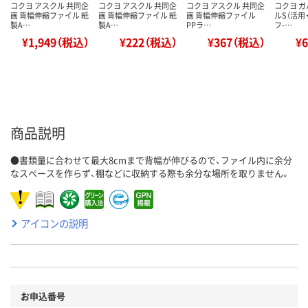
コクヨ アスクル 共同企
コクヨ アスクル 共同企
コクヨ アスクル 共同企
コクヨ 
画 背幅伸縮ファイル 紙
画 背幅伸縮ファイル 紙
画 背幅伸縮ファイル
ルS（活用
製A…
製A…
PPラ…
フ-…
¥1,949（税込）
¥222（税込）
¥367（税込）
¥
商品説明
●書類量に合わせて最大8cmまで背幅が伸びるので、ファイル内に余分
なスペースを作らず、棚などに収納する際も余分な場所を取りません。
アイコンの説明
お申込番号