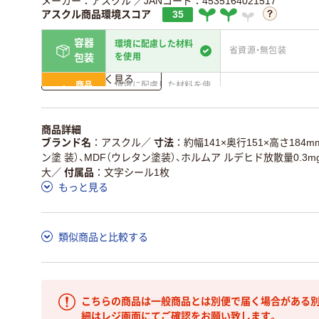
メーカー：アスクル
／JANコード：4535164021517
アスクル商品環境スコア
35
容器
環境に配慮した材料
省資源・無包装
を使用
包装
詳しく見る
商品
環境に配慮した材料を使
省資源・省エネ・節水
本体
用
独自の回収スキームがあ
アスクルで資源循環し
商品詳細
仕組
る
ている
ブランド名
アスクル
／
寸法
約幅141×奥行151×高さ184m
ン塗 装）、MDF（ウレタン塗装）、ホルムア ルデヒド放散量0.3mg
この商品の環境配慮ポイントです。詳しくはページ下部の商品
大
／
付属品
文字シール1枚
ア詳細／加点項目
」で確認できます。
もっと見る
類似商品と比較する
こちらの商品は一般商品とは別便で届く場合がある別
細はレジ画面にてご確認をお願い致します。