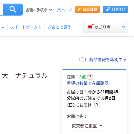
ヘルプ
各種お手続き
0
スイートポイント
あとで買う
カゴ
点
商品情報を印刷する
 大 ナチュラル
在庫：
3点
希望の数量で在庫確認
お届け日：今から
21時間45
】
分以内
のご注文で、
8月2日
（日）
にお届け
お届け先：