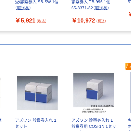
受/診察券入 SB-SW 1個
診察券入 TB-996 1個
5
（直送品）
65-3371-82（直送品）
￥5,921
￥10,972
（税込）
（税込）
聴
アズワン 診察券入れ 1
アズワン 診察券入れ 1
0
セット
診察券用 COS-1N 1セッ
ボ