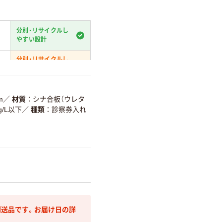
分別・リサイクルし
やすい設計
分別・リサイクルし
やすい設計
温室効果ガスなどの削減
m
／
材質
シナ合板（ウレタ
/L以下
／
種類
診察券入れ
詳細「
アスクル商品環境スコ
送品です。お届け日の詳