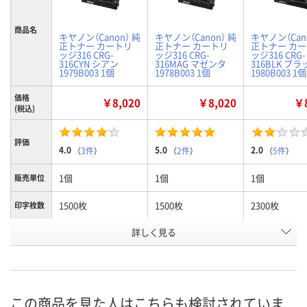
商品名
キヤノン（Canon） 純
キヤノン（Canon） 純
キヤノン（Can
正トナー カートリ
正トナー カートリ
正トナー カ
ッジ316 CRG-
ッジ316 CRG-
ッジ316 CRG-
316CYN シアン
316MAG マゼンタ
316BLK ブラ
1979B003 1個
1978B003 1個
1980B003 1個
価格
￥8,020
￥8,020
￥8
(税込)
評価
4.0
5.0
2.0
（
3件
）
（
2件
）
（
5件
）
1個
1個
1個
販売単位
1500枚
1500枚
2300枚
印字枚数
詳しく見る
シアン
マゼンタ
ブラック
カラー
お申込番
973033
973042
973024
号
在庫
この商品を見た人はこちらも検討されていま