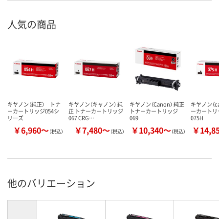
人気の商品
キヤノン（純正） トナ
キヤノン（キャノン） 純
キヤノン（Canon） 純正
キヤノン（ca
ーカートリッジ054シ
正 トナーカートリッジ
トナーカートリッジ
ーカートリッ
リーズ
067 CRG…
069
075H
￥6,960～
￥7,480～
￥10,340～
￥14,8
（税込）
（税込）
（税込）
他のバリエーション