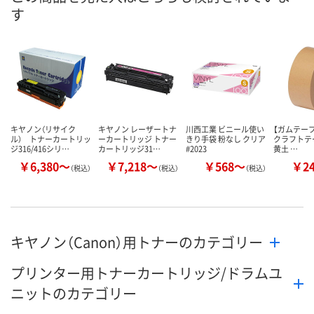
お届け日
す
お取り扱い終了しま
お取り扱い終了しま
お取り扱い終
した
した
した
キヤノン（リサイク
キヤノン レーザートナ
川西工業 ビニール使い
【ガムテー
ル） トナーカートリッ
ーカートリッジ トナー
きり手袋 粉なし クリア
クラフトテープ
ジ316/416シリ…
カートリッジ31…
#2023
黄土 …
￥6,380～
￥7,218～
￥568～
￥2
（税込）
（税込）
（税込）
キヤノン（Canon）用トナーのカテゴリー
プリンター用トナーカートリッジ/ドラムユ
ニットのカテゴリー