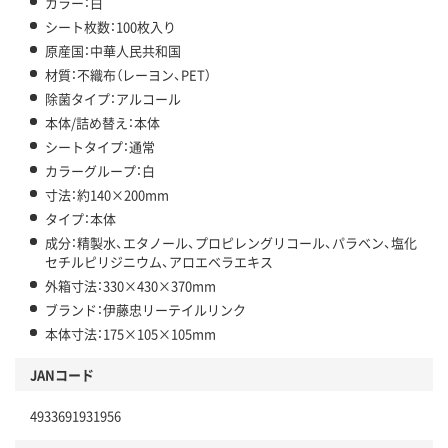
カラー：白
シート枚数：100枚入り
原産国：中華人民共和国
材質：不織布（レーヨン、PET）
除菌タイプ：アルコール
本体/詰め替え：本体
シートタイプ：通常
カラーグループ：白
寸法：約140×200mm
タイプ：本体
成分：精製水、エタノール、プロピレングリコール、パラベン、塩化
セチルピリジニウム、アロエベラエキス
外箱寸法：330×430×370mm
ブランド：伊藤忠リーテイルリンク
本体寸法：175×105×105mm
JANコード
4933691931956