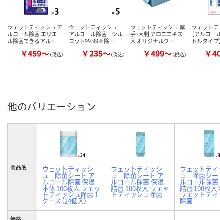
ウェットティッシュ ア
ウェットティッシュ
ウェットティッシュ 厚
ウェットテ
ルコール除菌 エリエー
アルコール除菌 シル
手・大判 アロエエキス
【アルコール
ル除菌できるアル…
コット99.99％除…
入 オリジナルウ…
トルタイプ
￥459～
￥235～
￥499～
￥4
（税込）
（税込）
（税込）
他のバリエーション
商品名
ウェットティッシ
ウェットティッシ
ウェットティ
ュ 除菌シート ア
ュ 除菌シート ア
ュ 除菌シー
ルコール除菌 保湿
ルコール除菌 保湿
ルコール除菌
本体 100枚入 ウェッ
詰替 100枚入 ウェッ
詰替 100枚入
トティッシュ除菌 1
トティッシュ除菌
ウェットティ
ケース（24個入）
除菌
価格