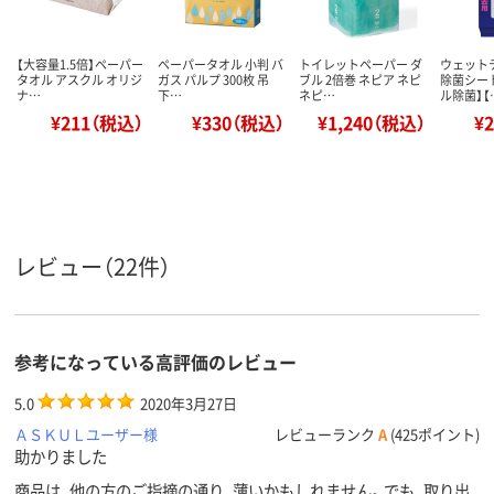
【大容量1.5倍】ペーパー
ペーパータオル 小判 バ
トイレットペーパー ダ
ウェット
タオル アスクル オリジ
ガス パルプ 300枚 吊
ブル 2倍巻 ネピア ネピ
除菌シート
ナ…
下…
ネピ…
ル除菌】【
¥211（税込）
¥330（税込）
¥1,240（税込）
¥
レビュー（22件）
参考になっている高評価のレビュー
5.0
2020年3月27日
ＡＳＫＵＬユーザー様
レビューランク
A
(425ポイント)
助かりました
商品は、他の方のご指摘の通り、薄いかもしれません。でも、取り出