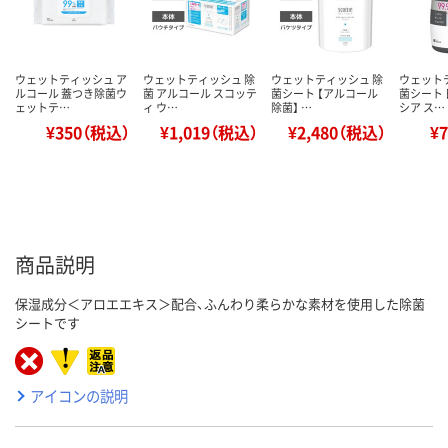
ウェットティッシュ ア
ウェットティッシュ 除
ウェットティッシュ 除
ウェット
ルコール 蓋つき除菌ウ
菌 アルコール スコッテ
菌シート 【アルコール
菌シート
ェットテ…
ィ ウ…
除菌】 …
シア ス…
¥350（税込）
¥1,019（税込）
¥2,480（税込）
¥
商品説明
保湿成分＜アロエエキス＞配合、ふんわり柔らかな素材を使用した除菌
シートです
アイコンの説明