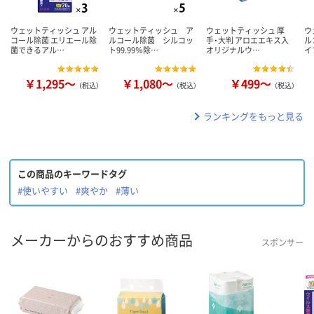
ウェットティッシュ アル
ウェットティッシュ ア
ウェットティッシュ 厚
ウ
コール除菌 エリエール除
ルコール除菌 シルコッ
手・大判 アロエエキス入
ル
菌できるアル…
ト99.99％除…
オリジナルウ…
イ
￥1,295～
￥1,080～
￥499～
（税込）
（税込）
（税込）
ランキングをもっと見る
この商品のキーワードタグ
#使いやすい
#爽やか
#薄い
メーカーからのおすすめ商品
スポンサー