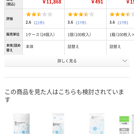
￥11,868
￥491
￥15
(税込)
評価
2.6
3.6
3.6
（
22件
）
（
37件
）
（
37件
）
1ケース（24個入）
1個（100枚入）
1箱（100枚入
販売単位
本体/詰め
本体
詰替え
詰替え
替え
お申込番
詳しく見る
AH58662
9865350
9922643
号
在庫
お届け日
この商品を見た人はこちらも検討されていま
お取り扱い終了しま
お取り扱い終了しま
お取り扱い終
す
した
した
した