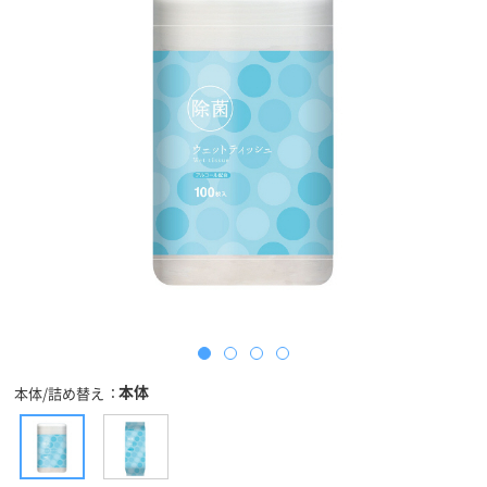
本体
本体/詰め替え