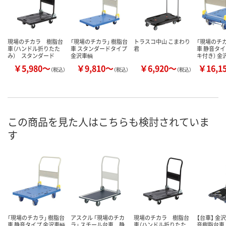
現場のチカラ 樹脂台
「現場のチカラ」 樹脂台
トラスコ中山 こまわり
「現場のチカ
車（ハンドル折りたた
車 スタンダードタイプ
君
車 静音タイ
み） スタンダード
金沢車輌
キ付き） 金
￥5,980～
￥9,810～
￥6,920～
￥16,1
（税込）
（税込）
（税込）
この商品を見た人はこちらも検討されていま
す
「現場のチカラ」 樹脂台
アスクル 「現場のチカ
現場のチカラ 樹脂台
【台車】 金
車 静音タイプ 金沢車輌
ラ」 スチール台車 静
車（ハンドル折りたた
音樹脂台車 N