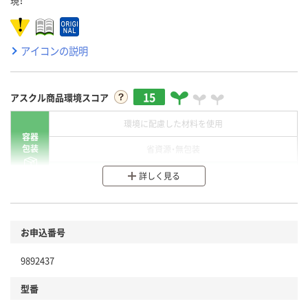
現！
アイコンの説明
15
アスクル商品環境スコア
環境に配慮した材料を使用
容器
包装
省資源・無包装
分別・リサイクルしやすい設計
詳しく見る
環境に配慮した材料を使用
商品
お申込番号
本体
省資源・省エネ・節水
9892437
分別・リサイクルしやすい設計
型番
独自の回収スキームがある