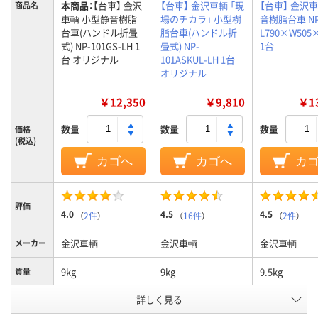
本商品：
【台車】 金沢
【台車】 金沢車輌 「現
【台車】 金沢
商品名
車輌 小型静音樹脂
場のチカラ」 小型樹
音樹脂台車 NP
台車(ハンドル折畳
脂台車(ハンドル折
L790×W505
式) NP-101GS-LH 1
畳式) NP-
1台
台 オリジナル
101ASKUL-LH 1台
オリジナル
￥12,350
￥9,810
￥13
数量
数量
数量
価格
(税込)
カゴへ
カゴへ
カ
評価
4.0
4.5
4.5
（
2件
）
（
16件
）
（
2件
）
金沢車輌
金沢車輌
金沢車輌
メーカー
9kg
9kg
9.5kg
質量
積載面材
詳しく見る
樹脂
樹脂
樹脂
質