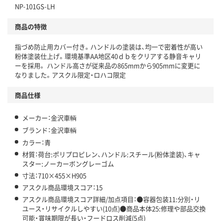
NP-101GS-LH
仕組
アスクルで資源循環している
商品の特徴
温室効果ガスなどの削減
指づめ防止用カバー付き。ハンドルの塗装は、均一で密着性が高い
この商品の環境配慮ポイントです。下記商品詳細「
粉体塗装仕上げ。環境基準AA地区40ｄｂをクリアする静音キャリ
アスクル商品環境スコア詳細／加点項目
」で確認できます。
ーを採用。 ハンドル高さが従来品の865mmから905mmに変更に
なりました。アスクル限定・ロハコ限定
商品仕様
メーカー：金沢車輌
ブランド：金沢車輌
カラー：青
材質：荷台:ポリプロピレン、ハンドル:スチール(粉体塗装)、キャ
スター:ノーカーボングレーゴム
寸法：710×455×H905
アスクル商品環境スコア：15
アスクル商品環境スコア詳細/加点項目：●容器包装11:分別・リ
ユース・リサイクルしやすい(10点)●商品本体25:修理や部品交換
可能・賞味期限が長い・フードロス削減(5点)