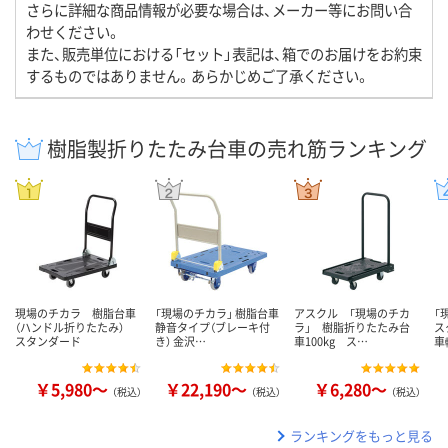
さらに詳細な商品情報が必要な場合は、メーカー等にお問い合
わせください。
また、販売単位における「セット」表記は、箱でのお届けをお約束
するものではありません。あらかじめご了承ください。
樹脂製折りたたみ台車の売れ筋ランキング
現場のチカラ 樹脂台車
「現場のチカラ」 樹脂台車
アスクル 「現場のチカ
「
（ハンドル折りたたみ）
静音タイプ（ブレーキ付
ラ」 樹脂折りたたみ台
ス
スタンダード
き） 金沢…
車100kg ス…
車
￥5,980～
￥22,190～
￥6,280～
（税込）
（税込）
（税込）
ランキングをもっと見る