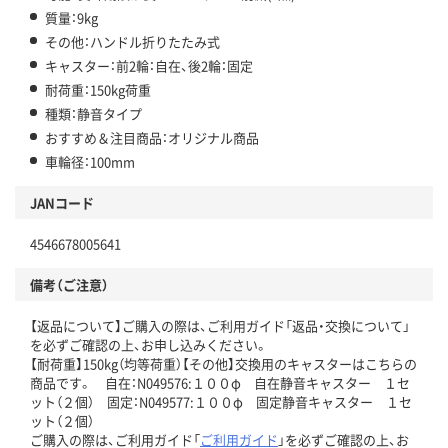
質量：9kg
その他：ハンドル折りたたみ式
キャスター：前2輪：自在、後2輪：固定
耐荷重：150kg荷重
種類：静音タイプ
おすすめ＆注目商品：オリジナル商品
車輪径：100mm
JANコード
4546678005641
備考（ご注意）
【返品について】ご購入の際は、ご利用ガイド「返品・交換について」
を必ずご確認の上、お申し込みください。
【耐荷重】150kg（均等荷重）【その他】交換用のキャスターはこちらの
商品です。 自在：N049576:１００φ 自在静音キャスター １セ
ット（２個） 固定：N049577:１００φ 固定静音キャスター １セ
ット（２個）
ご購入の際は、ご利用ガイド「
ご利用ガイド
」を必ずご確認の上、お