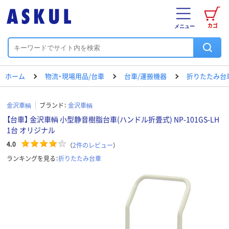
カゴ
メニュー
ホーム
物流・現場用品/台車
台車/運搬機器
折りたたみ台
金沢車輌
ブランド：
金沢車輌
【台車】 金沢車輌 小型静音樹脂台車(ハンドル折畳式) NP-101GS-LH
1台 オリジナル
4.0
（
2
件のレビュー
）
ランキングを見る：
折りたたみ台車