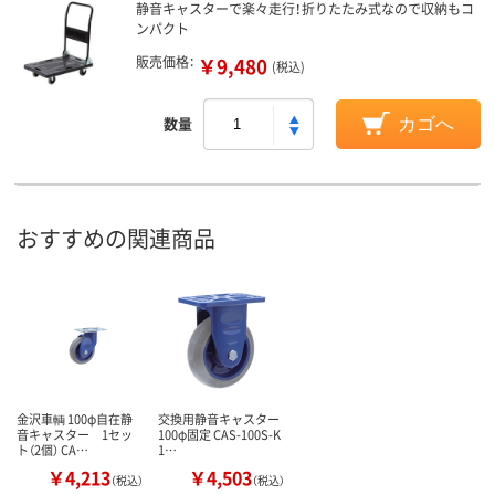
静音キャスターで楽々走行！折りたたみ式なので収納もコ
ンパクト
販売価格：
￥9,480
(税込)
数量
カゴへ
おすすめの関連商品
金沢車輌 100φ自在静
交換用静音キャスター
音キャスター 1セッ
100φ固定 CAS-100S-K
ト（2個） CA…
1…
￥4,213
￥4,503
（税込）
（税込）