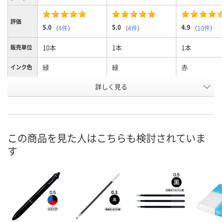
評価
5.0
5.0
4.9
（
4件
）
（
4件
）
（
10件
）
10本
1本
1本
販売単位
緑
緑
赤
インク色
お申込番
詳しく見る
X755118
A606335
9916548
号
7点
あり
あり
在庫
8月10日（月）
8月10日（月）
8月10日（月）
お届け日
この商品を見た人はこちらも検討されていま
す
数量
数量
数量
カゴへ
カゴへ
カ