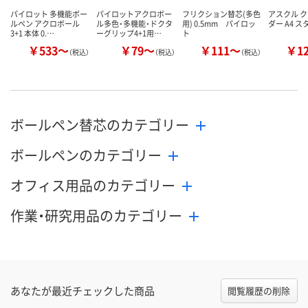
パイロット 多機能ボー
パイロットアクロボー
フリクション替芯(多色
アスクル 
ルペン アクロボール
ル多色・多機能・ドクタ
用) 0.5mm パイロッ
ダー A4 
3+1 本体 0.…
ーグリップ4+1用…
ト
￥533～
￥79～
￥111～
￥1
（税込）
（税込）
（税込）
ボールペン替芯のカテゴリー
ボールペンのカテゴリー
オフィス用品のカテゴリー
作業・研究用品のカテゴリー
あなたが最近チェックした商品
閲覧履歴の削除