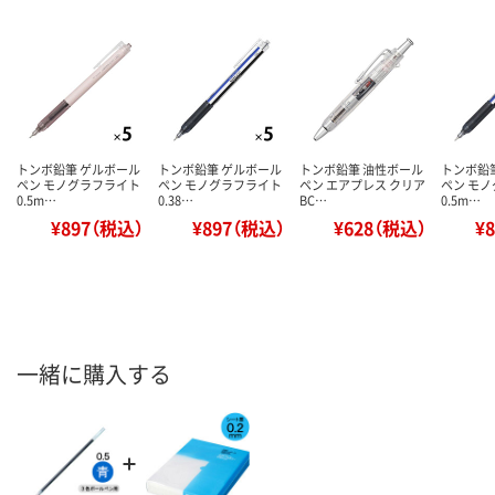
トンボ鉛筆 ゲルボール
トンボ鉛筆 ゲルボール
トンボ鉛筆 油性ボール
トンボ鉛
ペン モノグラフライト
ペン モノグラフライト
ペン エアプレス クリア
ペン モ
0.5m…
0.38…
BC…
0.5m…
¥897（税込）
¥897（税込）
¥628（税込）
¥
一緒に購入する