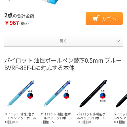
2点
の合計金額
カゴへ
￥967
（税込）
開く
パイロット 油性ボールペン替芯0.5mm ブルー
BVRF-8EF-Lに対応する本体
パイロット 油性3色ボ
パイロット 油性3色ボ
パイロット 多機能ボー
パイロッ
ールペン アクロボール
ールペン アクロボール
ルペン アクロボール
ルペン 
3 極細 0.5…
3 極細 0.5…
3+1 極細 0.…
3+1 極細 