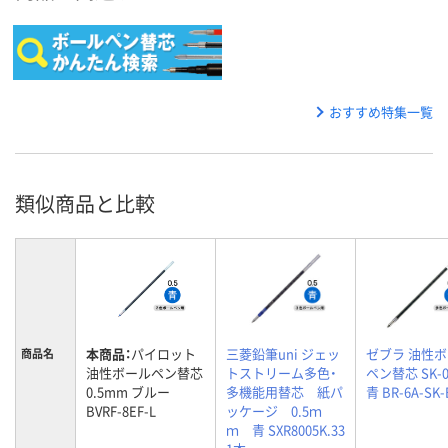
おすすめ特集一覧
類似商品と比較
本商品：
パイロット
三菱鉛筆uni ジェッ
ゼブラ 油性
商品名
油性ボールペン替芯
トストリーム多色・
ペン替芯 SK-0
0.5mm ブルー
多機能用替芯 紙パ
青 BR-6A-SK-
BVRF-8EF-L
ッケージ 0.5ｍ
ｍ 青 SXR8005K.33