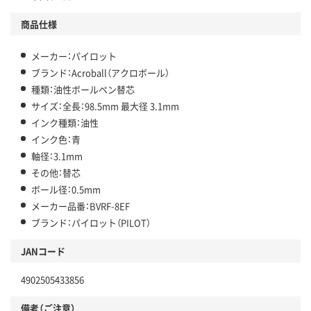
商品仕様
メーカー：パイロット
ブランド：Acroball（アクロボール）
種類：油性ボールペン替芯
サイズ：全長：98.5mm 最大径 3.1mm
インク種類：油性
インク色：青
軸径：3.1mm
その他：替芯
ボール径：0.5mm
メーカー品番：BVRF-8EF
ブランド：パイロット（PILOT）
JANコード
4902505433856
備考（ご注意）