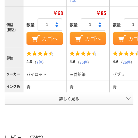
1本
￥68
￥85
数量
数量
数量
価格
(税込)
カゴへ
カゴへ
カ
評価
4.8
4.6
4.6
（
7件
）
（
35件
）
（
26件
）
パイロット
三菱鉛筆
ゼブラ
メーカー
青
青
青
インク色
詳しく見る
0.5、0.5mm
0.5mm
0.7mm
ボール径
3.1mm
3.0ｍｍ
3.0mm
軸径
インク種
油性
油性
油性
類
レビュー（7件）
アスクル