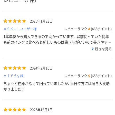
商品環境
30
スコア
2025年1月23日
ＡＳＫＵＬユーザー様
レビューランク
A
(463ポイント)
1本単位から購入できるので助かっています。以前使っていた何年
も前のインクと比べると新しいものは書き味がいいので書きやすく
なりました。青はなかなか減ってはいかないのですが、インクがな
続きを見る
くなったらまた購入しようと思います。
2024年2月16日
Ｍｉｆｆｙ様
レビューランク
S
(653ポイント)
ちょうど在庫がなくて困っていましたが、当日夕方には届き大変助
かりました！！
2023年12月1日