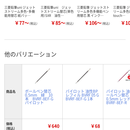
三菱鉛筆uni ジェット
三菱鉛筆uni ジェッ
三菱鉛筆 ジェットスト
三菱鉛筆 
ストリーム多色・多機
トストリーム替芯(単色
リーム多色多機能ペン
リーム多色用
能用替芯 紙パッ…
用）SXR 油性…
用替芯 黒 インク…
touch…
￥77～
￥85～
￥106～
￥1
（税込）
（税込）
（税込）
他のバリエーション
ボールペン替芯
パイロット 油性BP
パイロット 
商品名
0.5mm 緑 10
レフィル BVRF 05 G
ールペン替芯
本 BVRF-8EF-G
BVRF-8EF-G 1本
0.5mm レッ
パイロット
BVRF-8EF-R
価格
￥640
￥68
(税込)