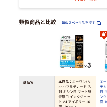
類似商品と比較
類似スペック品を探す
本商品：
エーワン（A-
エー
商品名
one）マルチカード 名
チカ
刺 ミシン目 マット紙
目 
特厚口 インクジェッ
ンク
ト A4 アイボリー 10
面 1
面 10シート