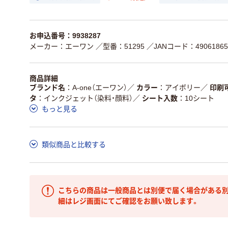
お申込番号：9938287
メーカー：エーワン
／型番：51295
／JANコード：49061865
商品詳細
ブランド名
A-one（エーワン）
／
カラー
アイボリー
／
印刷
タ
インクジェット（染料・顔料）
／
シート入数
10シート
もっと見る
類似商品と比較する
こちらの商品は一般商品とは別便で届く場合がある別
細はレジ画面にてご確認をお願い致します。