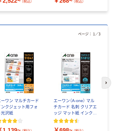
￥2,522~
￥268~
￥338~
（税込）
（税込）
ページ：
1
／
3
次のスライド
エーワン マルチカード
エーワン（A-one） マル
名刺用紙 
インクジェット用フォ
チカード 名刺 クリアエ
名刺サイズ
ト光沢紙
ッジ マット紙 インクジ
ット紙 白 M
ェット A4 10面
コム
￥1,139~
￥698~
￥580~
（税込）
（税込）