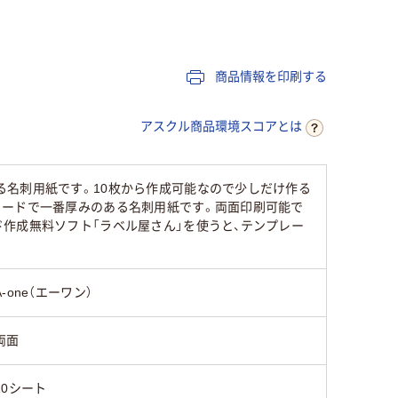
インクジェット（染
インクジェット（染
インクジ
料）
料）
ホワイト系
ホワイト系
ホワイト
商品情報を印刷する
アスクル商品環境スコアとは
75
る名刺用紙です。10枚から作成可能なので少しだけ作る
カードで一番厚みのある名刺用紙です。両面印刷可能で
作成無料ソフト「ラベル屋さん」を使うと、テンプレー
A-one（エーワン）
両面
10シート