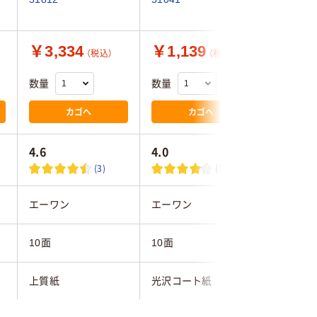
￥3,334
￥1,139
￥3,2
（税込）
（税込）
数量
数量
数量
カゴへ
カゴへ
4.6
4.0
(3)
(1)
エーワン
エーワン
エレコム
10面
10面
10面
上質紙
光沢コート紙
スーパー