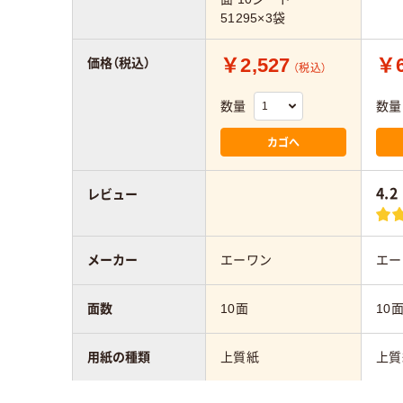
51295×3袋
￥2,527
￥6
価格（税込）
（税込）
数量
数量
カゴへ
4.2
レビュー
メーカー
エーワン
エー
面数
10面
10
用紙の種類
上質紙
上質