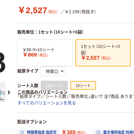
￥2,527
／￥2,298（税抜き）
（税込）
販売単位：1セット（10シート×3袋）
1セット（10シート×3
￥86.9×10シート
袋）
￥869
（税込）
￥2,527
（税込）
紙厚タイプ
100シート
10シート
シート入数
この商品のバリエーション
「紙厚タイプ」「シート入数」「販売単位」違いで 全7商品 ありま
すべてのバリエーションを見る
配送オプション
￥385
時間帯指定 指定可
置き場所指定 利用
（税込）