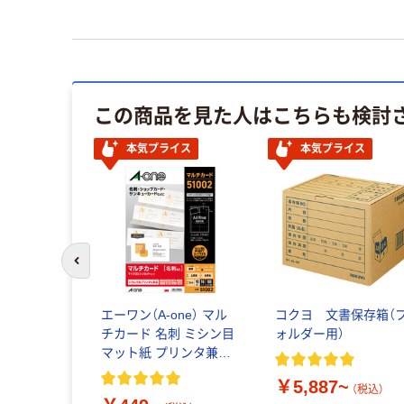
この商品を見た人はこちらも検討
本気プライス
本気プライス
前のスライドへ
光オプテッ
エーワン（A-one） マル
コクヨ 文書保存箱（
カートリッジ
チカード 名刺 ミシン目
ォルダー用）
マット紙 プリンタ兼用
A4 10面
￥5,887~
込）
（税込）