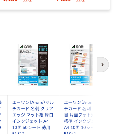
次へ
ル
エーワン（A-one）マル
エーワン（A-one）マル
エレコム
ア
チカード 名刺 クリア
チカード 名刺 ミシン
ド 名刺
チ
エッジ マット紙 厚口
目 片面フォト光沢紙
両面 イ
ク
インクジェット A4
標準 インクジェット
白 厚口 A
0
10面 50シート 徳用
A4 10面 10シート
（25シート
51812
51041
HMN2W