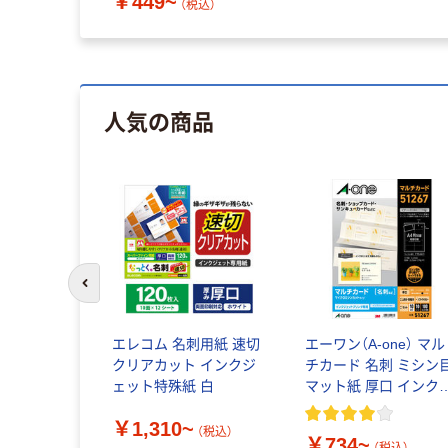
￥449~
（税込）
人気の商品
前のスライドへ
エレコム 名刺用紙 速切
エーワン（A-one） マル
クリアカット インクジ
チカード 名刺 ミシン
ェット特殊紙 白
マット紙 厚口 インク
ェット A4 ソフトアイ
￥1,310~
リー 10面
（税込）
￥734~
（税込）