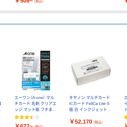
￥508~
（税込）
エーワン（A-one） マル
キヤノン マルチカード
目
チカード 名刺 クリアエ
ICカード FeliCa Lite-S
ジ
ッジ マット紙 フチまで
版 白 インクジェット対
ボ
印刷 インクジェット A4
応 1袋（100シート入）
￥52,170
10面
（税込）
￥677~
（税込）