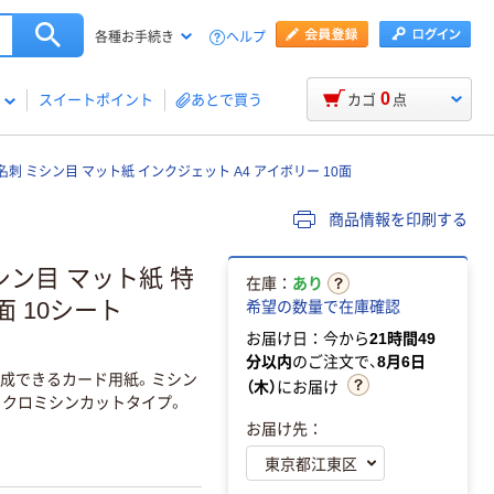
ヘルプ
各種お手続き
0
スイートポイント
あとで買う
カゴ
点
 名刺 ミシン目 マット紙 インクジェット A4 アイボリー 10面
商品情報を印刷する
シン目 マット紙 特
在庫：
あり
面 10シート
希望の数量で在庫確認
お届け日：今から
21時間49
分以内
のご注文で、
8月6日
作成できるカード用紙。ミシン
（木）
にお届け
クロミシンカットタイプ。
お届け先：