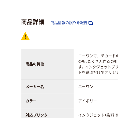
対応プリンタ
インクジェット（染
イン
料・顔料）
料・
商品詳細
カラーグループ
ベージュ系
ホワ
商品情報の誤りを報告
アスクル商品環境
75
スコア
エーワンマルチカード
のも、たくさん作るの
商品の特徴
す。インクジェットプ
トを選ぶだけでオリジ
メーカー名
エーワン
カラー
アイボリー
対応プリンタ
インクジェット（染料・