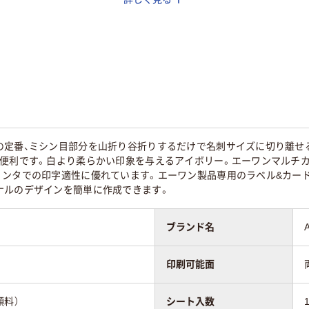
クジェット（染
インクジェット（染
インクジェット（染
顔料）
料・顔料）
料）
イト系
ベージュ系
ホワイト系
75
75
の定番、ミシン目部分を山折り谷折りするだけで名刺サイズに切り離せ
も便利です。白より柔らかい印象を与えるアイボリー。エーワンマルチ
リンタでの印字適性に優れています。エーワン製品専用のラベル&カード
ナルのデザインを簡単に作成できます。
ブランド名
印刷可能面
顔料）
シート入数