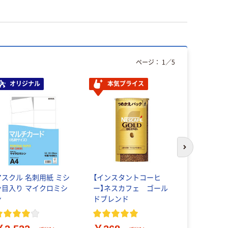
ページ：
1
／
5
オリジナル
本気プライス
人気商品
次のスライド
アスクル 名刺用紙 ミシ
【インスタントコーヒ
エーワン（A-
ン目入り マイクロミシ
ー】ネスカフェ ゴール
ルシール 
ン
ドブレンド
ントもでき
リンタ兼用
はがきサイ