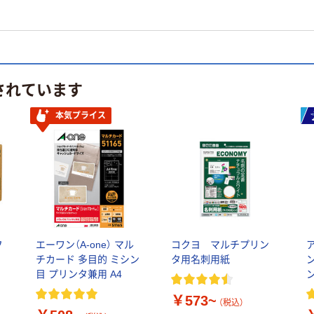
されています
本気プライス
フ
エーワン（A-one） マル
コクヨ マルチプリン
チカード 多目的 ミシン
タ用名刺用紙
目 プリンタ兼用 A4
￥573~
（税込）