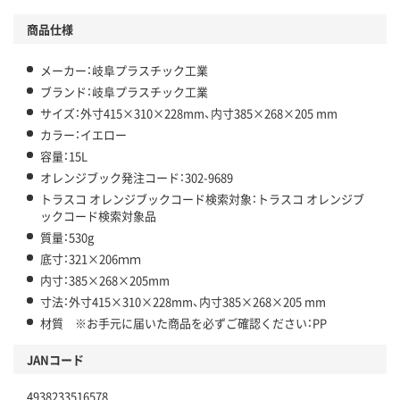
商品仕様
メーカー：岐阜プラスチック工業
ブランド：岐阜プラスチック工業
サイズ：外寸415×310×228mm、内寸385×268×205 mm
カラー：イエロー
容量：15L
オレンジブック発注コード：302-9689
トラスコ オレンジブックコード検索対象：トラスコ オレンジブ
ックコード検索対象品
質量：530g
底寸：321×206ｍｍ
内寸：385×268×205mm
寸法：外寸415×310×228mm、内寸385×268×205 mm
材質 ※お手元に届いた商品を必ずご確認ください：PP
JANコード
4938233516578