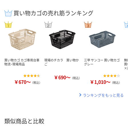
買い物カゴの売れ筋ランキング
買い物カゴ カゴ専用台車
現場のチカラ 買い物か
三甲 サンコー 買い物カゴ
無
物流・現場用品
ご
グレー
買
×
￥690～
（税込）
￥670～
￥1,010～
（税込）
（税込）
ランキングをもっと見る
類似商品と比較