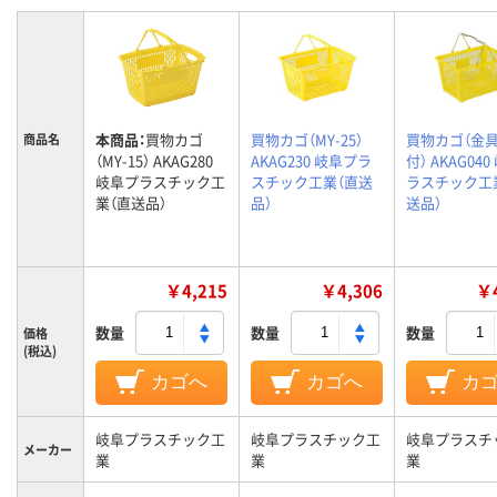
本商品：
買物カゴ
買物カゴ（MY-25）
買物カゴ（金
商品名
（MY-15） AKAG280
AKAG230 岐阜プラ
付） AKAG04
岐阜プラスチック工
スチック工業（直送
ラスチック工
業（直送品）
品）
送品）
￥4,215
￥4,306
￥4
数量
数量
数量
価格
(税込)
カゴへ
カゴへ
カ
岐阜プラスチック工
岐阜プラスチック工
岐阜プラスチ
メーカー
業
業
業