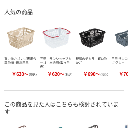
人気の商品
買い物カゴ カゴ専用台
三甲 サンショップカ
現場のチカラ 買い物
三甲 サンコ
車 物流・現場用品
ーゴ 半透明（取っ手
かご
ゴ グレー
赤）
￥630～
￥620～
￥690～
￥7
（税込）
（税込）
（税込）
この商品を見た人はこちらも検討されていま
す