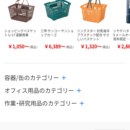
ショッピングバスケッ
三甲 サンコー サンショ
リングスター 対馬海洋
シヤチハタ 
ト U-17 遠藤商事
ップカーゴ
プラスチック配合 やさ
9 メールオ
しいバスケット
周年限定 …
￥1,050～
￥6,389～
￥1,320～
￥2,8
（税込）
（税込）
（税込）
容器/缶のカテゴリー
オフィス用品のカテゴリー
作業・研究用品のカテゴリー