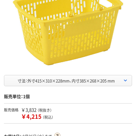
寸法：外寸415×310×228mm、内寸385×268×205 mm
販売単位：1個
￥3,832
販売価格
（税抜き）
￥4,215
（税込）