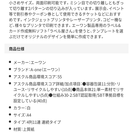
小さめサイズ。 両面印刷可能です。ミシン目での切り離しともぎっ
て切り離す2パターンの切り込みが入っています。展示会、イベント
等で割引券やクーポン券として使用できるチケットなどにおすす
めです。インクジェットプリンタやレーザープリンタ、コピー機な
ど、様々なプリンタで印刷できます。エーワン製品専用のラベル&
カード作成無料ソフト「ラベル屋さん」を使うと、テンプレートを選
ぶだけでオリジナルのデザインを簡単に作成できます。
商品仕様
メーカー：エーワン
ブランド：A-one（エーワン）
アスクル商品環境スコア：55
アスクル商品環境スコア詳細/加点項目：●容器包装11:分別・リ
ユース・リサイクルしやすい(10点)●商品本体21:単一素材でリサ
イクルしやすい(5点)●仕組み30-2:SBT認証取得/SBT準拠目標を
設定している(40点)
カラー：白
サイズ：A4
タイプ：4列11連 連続タイプ
材質：上質紙