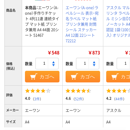
本商品：
エーワン（A-
エーワン（A-one）ラ
アスクル マ
商品名
one）手作りチケッ
ベルシール 表示・宛
リンタ ラベ
ト 4列11連 連続タイ
名ラベル マット紙
ル ミシン目【
プ マット紙 プリン
プリンタ兼用 封筒
ノーカット A4 
タ兼用 A4 44面 20シ
シール ステッカー
認証 1袋（10
ート 51467
A4 12面 22シート
入） オリジナ
72212
￥548
￥873
￥1
数量
数量
数量
価格
(税込)
カゴへ
カゴへ
カ
評価
4.0
4.6
4.2
（
3件
）
（
52件
）
（
44件
）
エーワン
エーワン
アスクル
メーカー
A4
A4
A4
サイズ