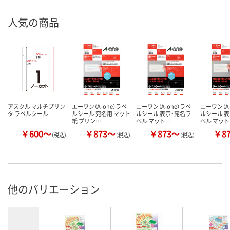
ラベル材
上質紙
上質紙
上質紙
人気の商品
質
アスクル
商品環境
55
70
35
スコア
アスクル マルチプリン
エーワン（A-one）ラベ
エーワン（A-one）ラベ
エーワン（A-
タ ラベルシール
ルシール 宛名用 マット
ルシール 表示・宛名ラ
ルシール 
紙 プリン…
ベル マット…
ベル マッ
￥600～
￥873～
￥873～
￥8
（税込）
（税込）
（税込）
他のバリエーション