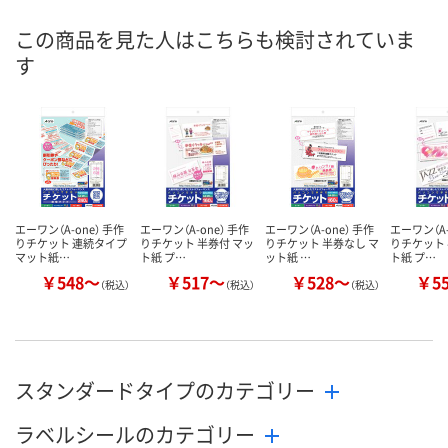
8月11日（火）
8月11日（火）
8月11日（火）
お届け日
この商品を見た人はこちらも検討されていま
す
数量
数量
数量
カゴへ
カゴへ
カ
エーワン（A-one） 手作
エーワン（A-one） 手作
エーワン（A-one） 手作
エーワン（A-
りチケット 連続タイプ
りチケット 半券付 マッ
りチケット 半券なし マ
りチケット 
マット紙…
ト紙 プ…
ット紙 …
ト紙 プ…
￥548～
￥517～
￥528～
￥5
（税込）
（税込）
（税込）
スタンダードタイプのカテゴリー
ラベルシールのカテゴリー