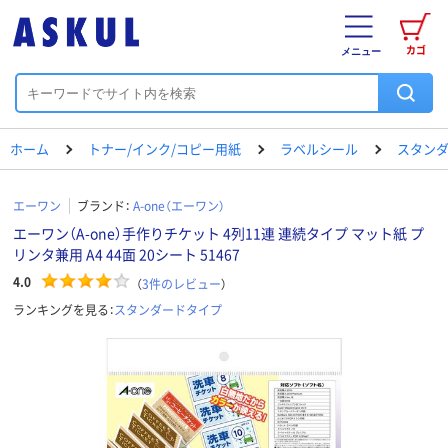
カゴ
メニュー
ホーム
トナー/インク/コピー用紙
ラベルシール
スタン
エーワン
ブランド：
A-one（エーワン）
エーワン（A-one）手作りチケット 4列11連 連続タイプ マット紙 プ
リンタ兼用 A4 44面 20シート 51467
4.0
（
3
件のレビュー
）
ランキングを見る：
スタンダードタイプ