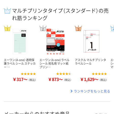
マルチプリンタタイプ（スタンダード）の売
れ筋ランキング
エーワン（A-one） 透明保
エーワン（A-one）ラベル
アスクル マルチプリンタ
エ
護ラベル シール ステッカ
シール 宛名用 マット紙
ラベルシール
シ
ー …
プリン…
マ
￥317～
￥873～
￥1,629～
（税込）
（税込）
（税込）
ランキングをもっと見る
メーカーからのおすすめ商品