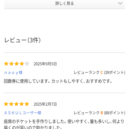
シート枚
詳しく見る
20
22
100
数
ツヤ消し、ミシン目
ツヤ消し
特徴
あり
インクジェット（染
インクジェット（染
インクジェッ
レビュー（3件）
料・顔料）、レーザー、
料・顔料）、レーザー、
ーザープリン
コピー、熱転写、ドッ
コピー、熱転写、ドッ
ピー、熱転写
ト、インクジェット
ト、インクジェット
ジェットプリ
プリンタ、コピー機、
プリンタ、コピー機、
コピー機、レ
ドットプリンタ、レ
ドットプリンタ、レ
プリンタ、熱
2025年9月5日
ーザープリンタ、熱
ーザープリンタ、熱
リンタ、イン
ｎａｏｙ様
レビューランク
C
(39ポイント)
転写プリンタ、イン
転写プリンタ、イン
ット、レーザ
クジェット（染料・顔
クジェット（染料・顔
ンタ、コピー、
回数券に使用しています。カットもしやすく、おすすめです。
料）、レーザー、コピ
料）、レーザー、コピ
写、インクジ
ー、熱転写、ドット、
ー、熱転写、ドット、
プリンタ、コ
インクジェットプリ
インクジェットプリ
レーザープリ
ンタ、コピー機、ドッ
ンタ、コピー機、ドッ
熱転写プリン
2025年2月7日
トプリンタ、レーザ
トプリンタ、レーザ
ンクジェット
ープリンタ、熱転写
ープリンタ、熱転写
ザープリンタ
ＡＳＫＵＬユーザー様
レビューランク
B
(88ポイント)
プリンタ、インクジ
プリンタ、インクジ
ー、熱転写、
座席のチケットを手作りしました。使いやすく、量も多いし、何より
ェット（染料・顔料）、
ェット（染料・顔料）、
ェットプリン
届くのが早いので助かりました。
レーザー、コピー、熱
レーザー、コピー、熱
ピー機、レー