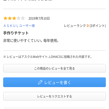
転写、ドット、インク
転写、ドット、インク
リンタ、熱転
対応プリ
ジェットプリンタ、
ジェットプリンタ、
ンタ、インク
ンタ
コピー機、ドットプ
コピー機、ドットプ
ト、レーザー
リンタ、レーザープ
リンタ、レーザープ
タ、コピー、熱
2019年7月10日
リンタ、熱転写プリ
リンタ、熱転写プリ
インクジェッ
ＡＳＫＵＬユーザー様
レビューランク
D
(3ポイント)
ンタ、インクジェッ
ンタ、インクジェッ
ンタ、コピー
ト（染料・顔料）、レー
ト（染料・顔料）、レー
ザープリンタ
手作りチケット
ザー、コピー、熱転
ザー、コピー、熱転
写プリンタ
非常に使いやすくていい。毎年使用。
写、ドット、インクジ
写、ドット、インクジ
ェットプリンタ、コ
ェットプリンタ、コ
ピー機、ドットプリ
ピー機、ドットプリ
ンタ、レーザープリ
ンタ、レーザープリ
※
レビューはアスクルWebサイト、LOHACOに投稿された内容です。
ンタ、熱転写プリン
ンタ、熱転写プリン
タ、インクジェット
タ、インクジェット
（染料・顔料）、レーザ
（染料・顔料）、レーザ
この商品のレビューを全て見る
ー、コピー、熱転写、
ー、コピー、熱転写、
ドット、インクジェ
ドット、インクジェ
レビューを書く
ットプリンタ、コピ
ットプリンタ、コピ
ー機、ドットプリン
ー機、ドットプリン
タ、レーザープリン
タ、レーザープリン
タ、熱転写プリンタ
タ、熱転写プリンタ
レビューをリクエストする
カラーグ
ホワイト系
ホワイト系
ホワイト系
ループ