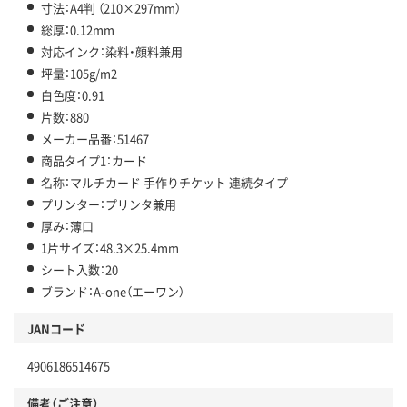
寸法：A4判 （210×297mm）
総厚：0.12mm
対応インク：染料・顔料兼用
坪量：105g/m2
白色度：0.91
片数：880
メーカー品番：51467
商品タイプ1：カード
名称：マルチカード 手作りチケット 連続タイプ
プリンター：プリンタ兼用
厚み：薄口
1片サイズ：48.3×25.4mm
シート入数：20
ブランド：A-one（エーワン）
JANコード
4906186514675
備考（ご注意）