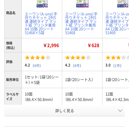
商品名
エーワン（A-one）手
エーワン（A-one）手
エーワン（A-o
作りチケット 2列5
作りチケット 2列5
作りチケット 
連 連続タイプ マッ
連 連続タイプ マッ
連 連続タイプ
ト紙 プリンタ兼用
ト紙 プリンタ兼用
ト紙 プリン
A4 10面 20シート
A4 10面 20シート
A4 12面 20
51468×5袋
51468
51469
価格
￥2,996
￥628
(税込)
評価
4.2
4.2
3.0
（
4件
）
（
4件
）
（
1件
）
1セット：1袋（20シー
1袋（20シート入）
1袋（20シート
販売単位
ト）×5袋
10面
10面
12面
ラベルサ
イズ
（86.4×50.8mm）
（86.4×50.8mm）
（86.4×42.3
お申込番
詳しく見る
9938429
726490
726533
号
あり
あり
あり
在庫