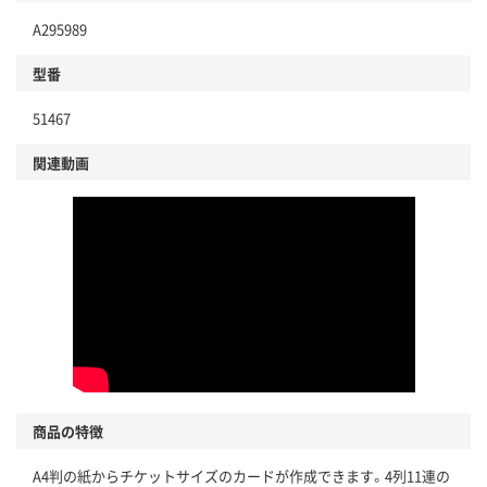
A295989
分別・リサイクルしやすい設計
型番
独自の回収スキームがある
51467
仕組
アスクルで資源循環している
関連動画
温室効果ガスなどの削減
この商品の環境配慮ポイントです。下記商品詳細「
アスクル商品環境スコア詳細／加点項目
」で確認できます。
商品の特徴
A4判の紙からチケットサイズのカードが作成できます。4列11連の