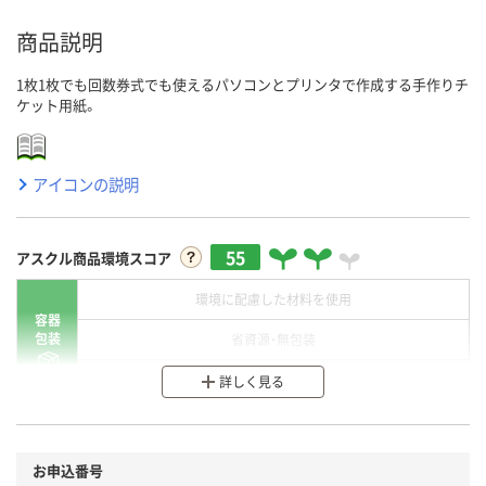
商品説明
1枚1枚でも回数券式でも使えるパソコンとプリンタで作成する手作りチ
ケット用紙。
アイコンの説明
55
アスクル商品環境スコア
環境に配慮した材料を使用
容器
包装
省資源・無包装
分別・リサイクルしやすい設計
詳しく見る
環境に配慮した材料を使用
商品
お申込番号
本体
省資源・省エネ・節水