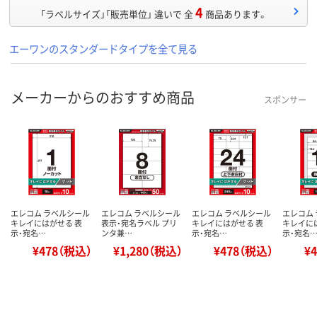
4
「ラベルサイズ」「販売単位」 違いで 全
商品あります。
エーワンのスタンダードタイプを全て見る
メーカーからのおすすめ商品
スポンサー
エレコム ラベルシール
エレコム ラベルシール
エレコム ラベルシール
エレコム
キレイにはがせる 表
表示・宛名ラベル プリ
キレイにはがせる 表
キレイに
示・宛名…
ンタ兼…
示・宛名…
示・宛名
¥478（税込）
¥1,280（税込）
¥478（税込）
¥