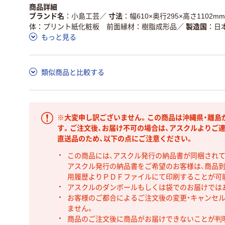
商品詳細
ブランド名
小島工芸
／
寸法
幅610×奥行295×高さ1102mm
体：プリント紙化粧板 前面縁材：樹脂成形品
／
製造国
日
もっと見る
類似商品と比較する
※大変申し訳ございません。この商品は沖縄県・離島
す。ご注文後、お届け不可の場合は、アスクルよりご
直送品のため、以下の点にご注意ください。
この商品には、アスクル発行の納品書が同梱され
アスクル発行の納品書をご希望のお客様は、商品到
用履歴よりＰＤＦファイルにて印刷することが可
アスクルのダンボールもしくは袋でのお届けでは
お客様のご都合によるご注文後の変更・キャンセル
ません。
商品のご注文後に商品がお届けできないことが判