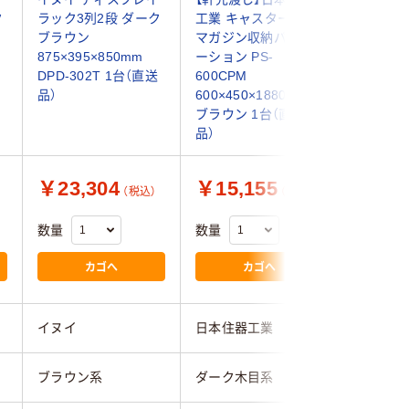
ク
ラック3列2段 ダーク
工業 キャスター付き
工業 キ
ブラウン
マガジン収納パーテ
マガジン
875×395×850mm
ーション PS-
ーション 
DPD-302T 1台（直送
600CPM
900CPM
品）
600×450×1880mm
900×45
ブラウン 1台（直送
ブラウン 
品）
品）
￥23,304
￥15,155
￥19,
（税込）
（税込）
数量
数量
数量
カゴへ
カゴへ
イヌイ
日本住器工業
日本住器
ブラウン系
ダーク木目系
ダーク木