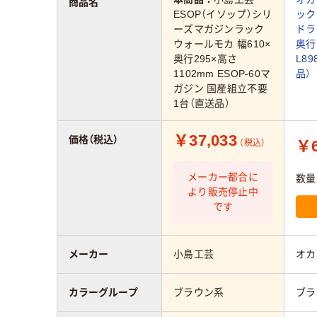
商品名
ESOP（イソップ）シリ
ック
ーズマガジンラック
ドラ
ウォールモカ 幅610×
奥行
奥行295×高さ
L89
1102mm ESOP-60マ
品）
ガジン 国産組立不要
1台（直送品）
￥37,033
価格（税込）
￥6
（税込）
メーカー都合に
数量
より販売停止中
です
メーカー
小島工芸
オカ
カラーグループ
ブラウン系
ブラ