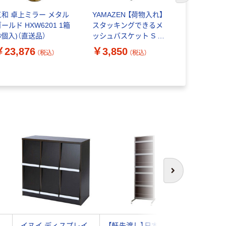
三和 卓上ミラー メタル
YAMAZEN 【荷物入れ】
アイリスオ
ールド HXW6201 1箱
スタッキングできるメ
て割れない
8個入)（直送品）
ッシュバスケット S 折
ラー KWMー
りたたみ ブラック HTB-
バー 1台（
￥23,876
￥3,850
￥5,520
（税込）
（税込）
2S(BK) 1個
次へ
イ
イヌイ ディスプレイ
【軒先渡し】日本住器
【軒先渡