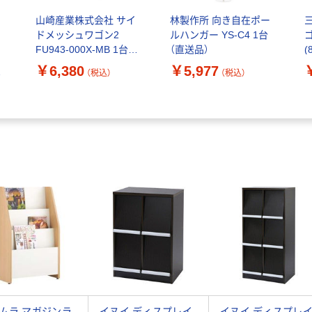
山崎産業株式会社 サイ
林製作所 向き自在ポー
ドメッシュワゴン2
ルハンガー YS-C4 1台
ゴ
FU943-000X-MB 1台
（直送品）
(
ド
（直送品）
￥6,380
￥5,977
段
（税込）
（税込）
-
ムラ マガジンラ
イヌイ ディスプレイ
イヌイ ディスプレ