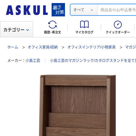
すべて
カテゴリー
履歴・再注文
マイカタログ
クイックオーダー
ホーム
オフィス家具/収納
オフィスインテリア/小物家具
マガジ
メーカー
小島工芸
小島工芸のマガジンラック/カタログスタンドを全て