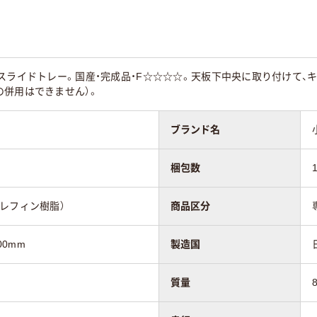
3.2kg
1200mmmm
スライドトレー。国産・完成品・F☆☆☆☆。天板下中央に取り付けて、
の併用はできません）。
ブランド名
梱包数
レフィン樹脂）
商品区分
00mm
製造国
質量