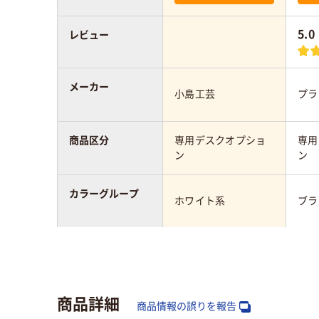
5.0
レビュー
メーカー
小島工芸
プラ
商品区分
専用デスクオプショ
専用
ン
ン
カラーグループ
ホワイト系
ブラ
奥行：mm
398mm
高さ：mm
100mm
商品詳細
商品情報の誤りを報告