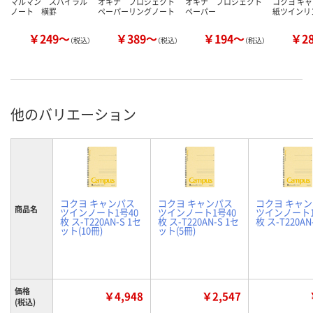
マルマン スパイラル
オキナ プロジェクト
オキナ プロジェクト
コクヨ キャ
ノート 横罫
ペーパーリングノート
ペーパー
紙ツインリ
￥249～
￥389～
￥194～
￥2
（税込）
（税込）
（税込）
他のバリエーション
コクヨ キャンパス
コクヨ キャンパス
コクヨ キャ
商品名
ツインノート1号40
ツインノート1号40
ツインノート1
枚 ス-T220AN-S 1セ
枚 ス-T220AN-S 1セ
枚 ス-T220AN
ット(10冊)
ット(5冊)
価格
￥4,948
￥2,547
(税込)