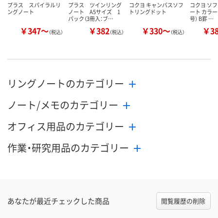
プラス スパイラルリ
プラス ツインリング
コクヨ キャンパスソフ
コクヨ ソ
ングノート
ノート A5サイズ 1
トリングドット
ート カラー 
パック（3冊入：ブ…
号） B罫 …
￥347～
￥382
￥330～
￥3
（税込）
（税込）
（税込）
リングノートのカテゴリー
ノート/メモのカテゴリー
オフィス用品のカテゴリー
作業・研究用品のカテゴリー
あなたが最近チェックした商品
閲覧履歴の削除