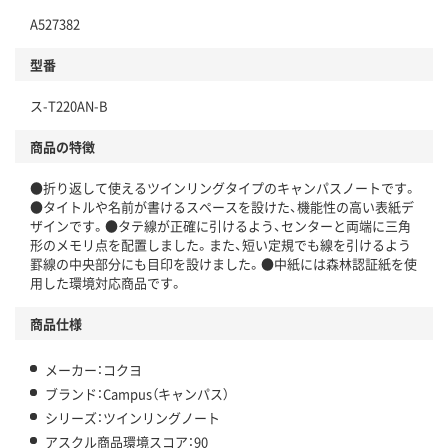
A527382
分別・リサイクルしやすい設計
型番
独自の回収スキームがある
仕組
ス-T220AN-B
アスクルで資源循環している
商品の特徴
温室効果ガスなどの削減
●折り返して使えるツインリングタイプのキャンパスノートです。
この商品の環境配慮ポイントです。下記商品詳細「
●タイトルや名前が書けるスペースを設けた、機能性の高い表紙デ
アスクル商品環境スコア詳細／加点項目
」で確認できます。
ザインです。●タテ線が正確に引けるよう、センターと両端に三角
形のメモリ点を配置しました。また、短い定規でも線を引けるよう
罫線の中央部分にも目印を設けました。●中紙には森林認証紙を使
用した環境対応商品です。
商品仕様
メーカー：コクヨ
ブランド：Campus（キャンパス）
シリーズ：ツインリングノート
アスクル商品環境スコア：90