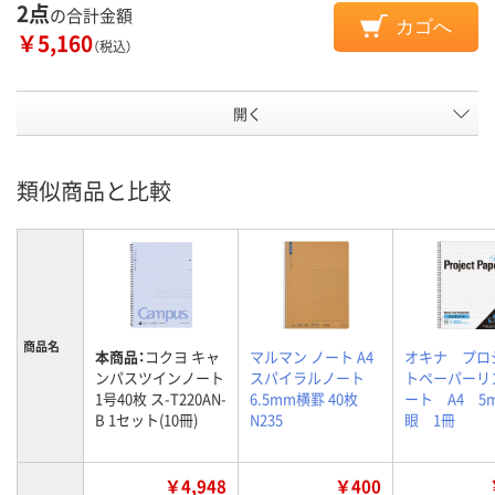
2点
の合計金額
カゴへ
￥5,160
（税込）
開く
類似商品と比較
商品名
本商品：
コクヨ キャ
マルマン ノート A4
オキナ プロ
ンパスツインノート
スパイラルノート
トペーパーリ
1号40枚 ス-T220AN-
6.5mm横罫 40枚
ート A4 5
B 1セット(10冊)
N235
眼 1冊
￥4,948
￥400