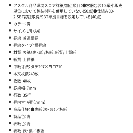
アスクル商品環境スコア詳細/加点項目：●容器包装10:最小販売
単位において包装材料を使用していない(50点)●仕組み30-
2:SBT認証取得/SBT準拠目標を設定している(40点)
カラー：青
サイズ：1号（A4）
罫線：普通横罫
罫線タイプ：横罫線
材質：表紙（表・裏）/板紙、紙質/上質紙
紙質：上質紙
中紙寸法：タテ297×ヨコ210
本文枚数：40枚
枚数：40枚
罫線幅：7mm
行数：35行
罫内容：A罫（7mm）
商品仕様：●表紙（表・裏）／板紙
製品色：青
表紙色：青
表紙：表・裏／板紙