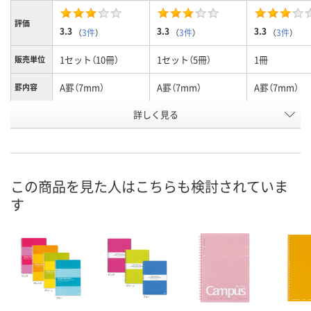
評価
3.3
3.3
3.3
（
3件
）
（
3件
）
（
3件
）
1セット（10冊）
1セット（5冊）
1冊
販売単位
A罫（7mm）
A罫（7mm）
A罫（7mm）
罫内容
商品タイ
詳しく見る
A4（1号）：黄
A4（1号）：黄
A4（1号）：黄
プ
お申込番
A527383
3311499
3229433
号
この商品を見た人はこちらも検討されていま
1点
2点
あり
在庫
す
8月7日（金）
8月7日（金）
8月7日（金）
お届け日
数量
数量
数量
カゴへ
カゴへ
カ