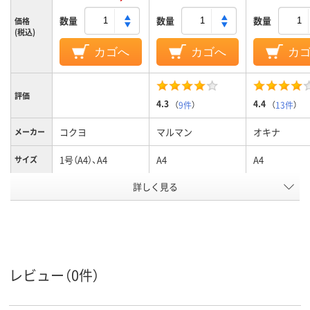
数量
数量
数量
価格
(税込)
カゴへ
カゴへ
カ
評価
4.3
4.4
（
9件
）
（
13件
）
コクヨ
マルマン
オキナ
メーカー
1号（A4）、A4
A4
A4
サイズ
罫線タイ
詳しく見る
横罫線
横罫線
方眼罫
プ
7
6.5mm
5mm
罫線幅
40枚
30～50枚未満
50～80枚未満
枚数
レビュー（0件）
35
38
58
行数
カラーグ
ブルー系
ブラウン系
ホワイト系