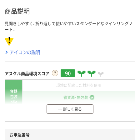
商品説明
見開きしやすく、折り返して使いやすいスタンダードなツインリングノ
ート。
アイコンの説明
90
アスクル商品環境スコア
環境に配慮した材料を使用
容器
包装
省資源・無包装
詳しく見る
分別・リサイクルしやすい設計
環境に配慮した材料を使用
商品
お申込番号
本体
省資源・省エネ・節水