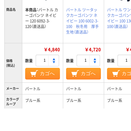
本商品：
バートル カ
バートル ツータッ
バートル ワ
商品名
ーゴパンツ ネイビ
クカーゴパンツ ネ
クカーゴパン
ー 120 6092-3-
イビー 100 6002-3-
イビー 100 130
120（直送品）
100 秋冬用 厚手
100（直送品）
生地（直送品）
￥4,840
￥4,720
￥4
数量
数量
数量
価格
(税込)
カゴへ
カゴへ
カ
バートル
バートル
バートル
メーカー
カラーグ
ブルー系
ブルー系
ブルー系
ループ