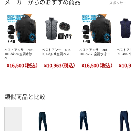
メーカーからのおすすめ商品
スポンサー
ベストアンサー aut-
ベストアンサー aut-
ベストアンサー aut-
ベストアン
101-bk-m 空調水涼
091-dg-3l 空調ベス…
101-bk-2l 空調水涼…
091-nv-
ベ…
¥16,500（税込）
¥10,963（税込）
¥16,500（税込）
¥10,
類似商品と比較