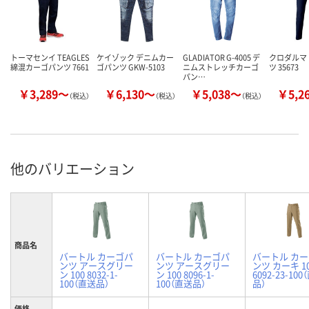
トーマセンイ TEAGLES
ケイゾック デニムカー
GLADIATOR G-4005 デ
クロダルマ
綿混カーゴパンツ 7661
ゴパンツ GKW-5103
ニムストレッチカーゴ
ツ 35673
パン…
￥3,289～
￥6,130～
￥5,038～
￥5,2
（税込）
（税込）
（税込）
他のバリエーション
商品名
バートル カーゴパ
バートル カーゴパ
バートル カ
ンツ アースグリー
ンツ アースグリー
ンツ カーキ 1
ン 100 8032-1-
ン 100 8096-1-
6092-23-10
100（直送品）
100（直送品）
品）
価格