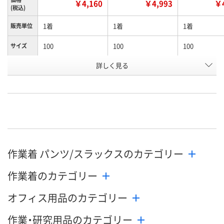
￥4,160
￥4,993
￥4
(税込)
1着
1着
1着
販売単位
100
100
100
サイズ
詳しく見る
アースグリーン
アースグリーン
カーキ
色
お申込番
A539126
A539369
A537697
号
直送品
直送品
直送品
在庫
8月24日（月）まで
8月24日（月）まで
8月24日（月）
お届け日
作業着 パンツ/スラックスのカテゴリー
数量
数量
数量
作業着のカテゴリー
カゴへ
カゴへ
カ
オフィス用品のカテゴリー
作業・研究用品のカテゴリー