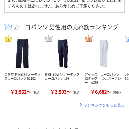
するものではありません。あらかじめご了承ください。
カーゴパンツ 男性用の売れ筋ランキング
自重堂 制服百科 ノータッ
桑和（SOWA） ツータック
アイトス カーゴパンツ
バ
クカーゴパンツ 52102
カーゴパンツ 198
（2タック） シルバーグレ
50
ー AZ53…
￥3,562～
￥2,503～
￥6,682～
（税込）
（税込）
（税込）
ランキングをもっと見る