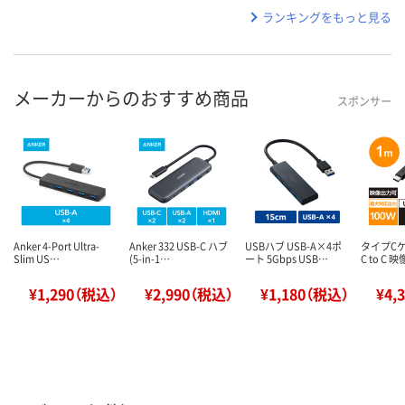
ランキングをもっと見る
メーカーからのおすすめ商品
スポンサー
Anker 4-Port Ultra-
Anker 332 USB-C ハブ
USBハブ USB-A×4ポ
タイプCケ
Slim US…
(5-in-1…
ート 5Gbps USB…
C to C
¥1,290（税込）
¥2,990（税込）
¥1,180（税込）
¥4,