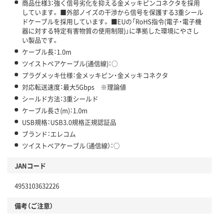
商品仕様3：強く信号劣化を抑える金メッキピンコネクタを採用
しています。 ■外部ノイズの干渉から信号を保護する3重シール
ドケーブルを採用しています。 ■EUの「RoHS指令(電子・電子機
器に対する特定有害物質の使用制限)」に準拠した環境にやさし
い製品です。
ケーブル長：1.0m
ツイストペアケーブル(通信線)：○
プラグメッキ仕様：金メッキピン・金メッキコネクタ
対応転送速度：最大5Gbps ※理論値
シールド方法：3重シールド
ケーブル長さ(m)：1.0m
USB規格：USB3.0規格正規認証品
ブランド：エレコム
ツイストペアケーブル（通信線）：○
JANコード
4953103632226
備考（ご注意）