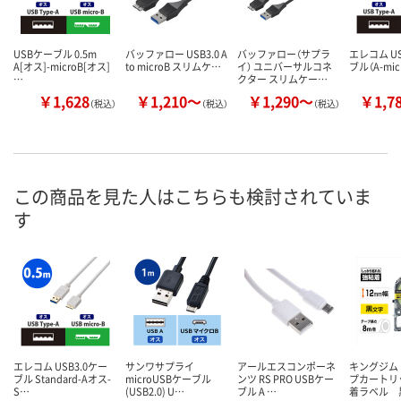
USBケーブル 0.5m
バッファロー USB3.0 A
バッファロー（サプラ
エレコム US
A[オス]-microB[オス]
to microB スリムケ…
イ） ユニバーサルコネ
ブル（A-mic
…
クター スリムケー…
￥1,628
￥1,210～
￥1,290～
￥1,7
（税込）
（税込）
（税込）
この商品を見た人はこちらも検討されていま
す
エレコム USB3.0ケー
サンワサプライ
アールエスコンポーネ
キングジム
ブル Standard-Aオス-
microUSBケーブル
ンツ RS PRO USBケー
プカートリ
S…
(USB2.0) U…
ブル A …
着ラベル 