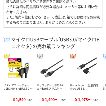
商品の商品ラベルや注意書きをご確認ください。
さらに詳細な商品情報が必要な場合は、メーカー等にお問い合
わせください。
また、販売単位における「セット」表記は、箱でのお届けをお約束
するものではありません。あらかじめご了承ください。
マイクロUSBケーブル(USB3.0/マイクロB
コネクタ）の売れ筋ランキング
メディアフューチャー
バッファロー USB3.0 A
Startech.com L型右向き
U
USB 3.0 MicroB USBケ…
to microB スリムケ…
Micro USB 3.…
B[
￥1,540
￥1,400～
￥1,978～
（税込）
（税込）
（税込）