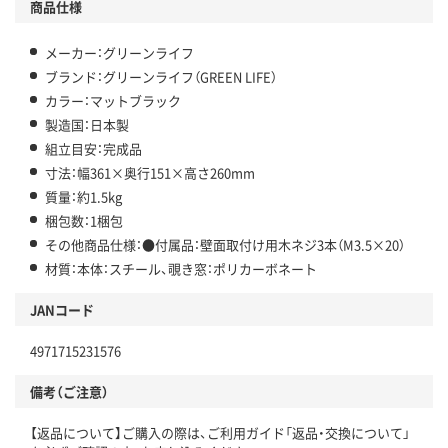
商品仕様
メーカー：グリーンライフ
ブランド：グリーンライフ（GREEN LIFE）
カラー：マットブラック
製造国：日本製
組立目安：完成品
寸法：幅361×奥行151×高さ260mm
質量：約1.5kg
梱包数：1梱包
その他商品仕様：●付属品：壁面取付け用木ネジ3本（M3.5×20）
材質：本体：スチール、覗き窓：ポリカーボネート
JANコード
4971715231576
備考（ご注意）
【返品について】ご購入の際は、ご利用ガイド「返品・交換について」