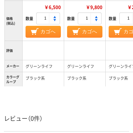
￥6,500
￥9,800
￥2
数量
数量
数量
価格
(税込)
カゴへ
カゴへ
カ
評価
グリーンライフ
グリーンライフ
グリーンライ
メーカー
カラーグ
ブラック系
ブラック系
ブラック系
ループ
約1.5kg
2120ｇ
0.3Kg
質量
レビュー（0件）