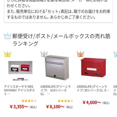
わせください。
また、販売単位における「セット」表記は、箱でのお届けをお約束
するものではありません。あらかじめご了承ください。
郵便受け/ポスト/メールボックスの売れ筋
ランキング
アイリスオーヤマ（IRIS
GREENLIFE（グリーンラ
GREENLIFE（グリーンラ
G
OHYAMA） アイリスポス
イフ） 614シリーズ
イフ） 30シリーズ GL ス…
イ
ト …
GL …
G
￥4,600～
（税込）
￥3,355～
￥8,100～
（税込）
（税込）