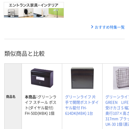
おすすめ特集一覧
類似商品と比較
本商品：
グリーンラ
グリーンライフ 片
グリーンライ
商品名
イフ スチール ポス
手で開閉ポストダイ
GREEN LIF
ト(ダイヤル錠付)
ヤル錠付 FH-
受けカゴ S 幅
FH-50D(MBK) 1個
614DK(MBK) 1台
奥行107×高
317mm ブラ
UK-30 1個（