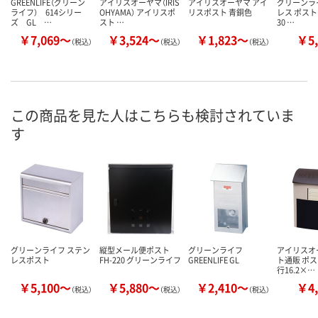
GREENLIFE（グリーン
アイリスオーヤマ（IRIS
アイリスオーヤマ アイ
グリーンラ
ライフ） 614シリー
OHYAMA） アイリスポ
リスポスト 青銅色
レス ポスト(1
ズ GL …
スト …
30 …
￥7,069～
￥3,524～
￥1,823～
￥5,
（税込）
（税込）
（税込）
この商品を見た人はこちらも検討されていま
す
グリーンライフ ステン
縦型メール便ポスト
グリーンライフ
アイリスオ
レスポスト
FH-220 グリーンライフ
GREENLIFE GL
ト通販 ポス
行16.2×…
￥5,100～
￥5,880～
￥2,410～
￥4,
（税込）
（税込）
（税込）