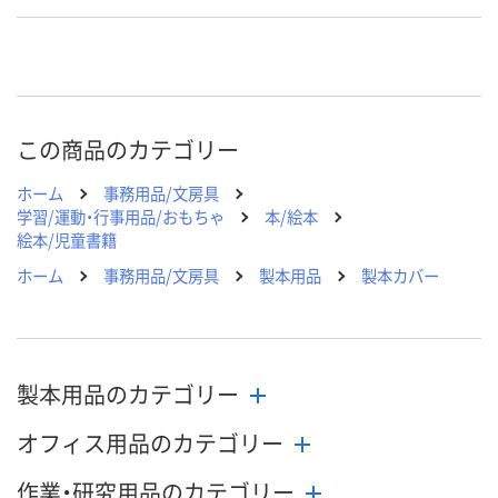
直送品
在庫
お届け日
お取り扱い終了しま
お取り扱い終了しま
お取り扱い終
した
した
した
この商品のカテゴリー
ホーム
事務用品/文房具
学習/運動・行事用品/おもちゃ
本/絵本
絵本/児童書籍
ホーム
事務用品/文房具
製本用品
製本カバー
製本用品のカテゴリー
オフィス用品のカテゴリー
作業・研究用品のカテゴリー