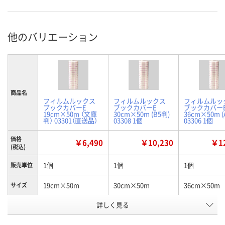
他のバリエーション
商品名
フィルムルックス
フィルムルックス
フィルムルッ
ブックカバーE
ブックカバーE
ブックカバー
19cm×50m （文庫
30cm×50m (B5判)
36cm×50m (
判） 03301（直送品）
03308 1個
03306 1個
価格
￥6,490
￥10,230
￥12
(税込)
1個
1個
1個
販売単位
19cm×50m
30cm×50m
36cm×50m
サイズ
お申込番
詳しく見る
A689273
A689667
A689278
号