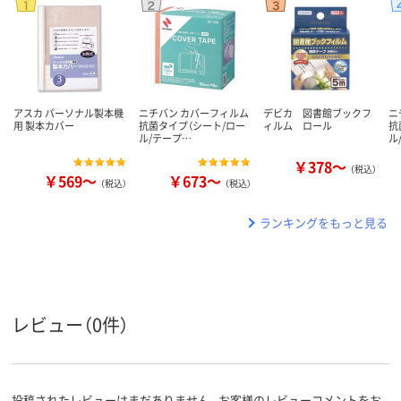
アスカ パーソナル製本機
ニチバン カバーフィルム
デビカ 図書館ブックフ
ニ
用 製本カバー
抗菌タイプ（シート/ロー
ィルム ロール
抗
ル/テープ…
ル
￥378～
（税込）
￥569～
￥673～
（税込）
（税込）
ランキングをもっと見る
レビュー（0件）
投稿されたレビューはまだありません。お客様のレビューコメントをお