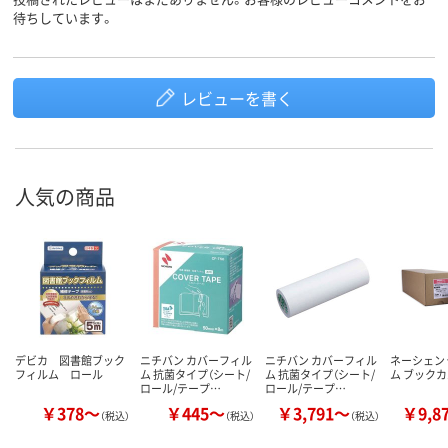
待ちしています。
レビューを書く
人気の商品
デビカ 図書館ブック
ニチバン カバーフィル
ニチバン カバーフィル
ネーシェン
フィルム ロール
ム 抗菌タイプ（シート/
ム 抗菌タイプ（シート/
ム ブックカ
ロール/テープ…
ロール/テープ…
￥378～
￥445～
￥3,791～
￥9,8
（税込）
（税込）
（税込）