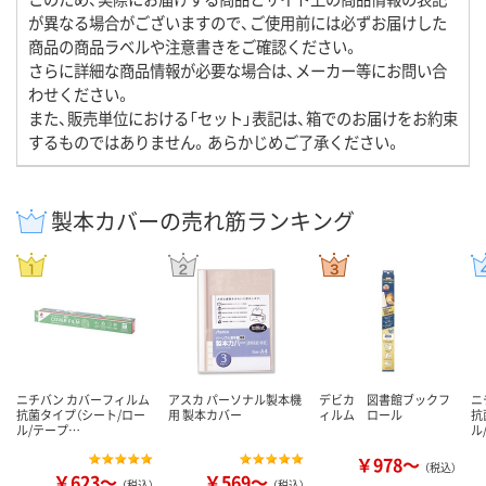
が異なる場合がございますので、ご使用前には必ずお届けした
商品の商品ラベルや注意書きをご確認ください。
さらに詳細な商品情報が必要な場合は、メーカー等にお問い合
わせください。
また、販売単位における「セット」表記は、箱でのお届けをお約束
するものではありません。あらかじめご了承ください。
製本カバーの売れ筋ランキング
ニチバン カバーフィルム
アスカ パーソナル製本機
デビカ 図書館ブックフ
ニ
抗菌タイプ（シート/ロー
用 製本カバー
ィルム ロール
抗
ル/テープ…
ル
￥978～
（税込）
￥623～
￥569～
（税込）
（税込）