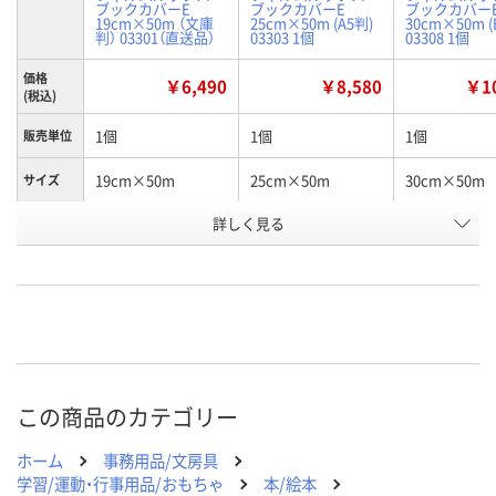
ブックカバーE
ブックカバーE
ブックカバー
19cm×50m （文庫
25cm×50m (A5判)
30cm×50m (
判） 03301（直送品）
03303 1個
03308 1個
価格
￥6,490
￥8,580
￥10
(税込)
1個
1個
1個
販売単位
19cm×50m
25cm×50m
30cm×50m
サイズ
お申込番
詳しく見る
A689273
A689275
A689667
号
直送品
在庫
お届け日
お取り扱い終了しま
お取り扱い終了しま
お取り扱い終
した
した
した
この商品のカテゴリー
ホーム
事務用品/文房具
学習/運動・行事用品/おもちゃ
本/絵本