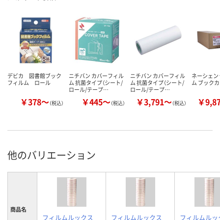
デビカ 図書館ブック
ニチバン カバーフィル
ニチバン カバーフィル
ネーシェン
フィルム ロール
ム 抗菌タイプ（シート/
ム 抗菌タイプ（シート/
ム ブックカ
ロール/テープ…
ロール/テープ…
￥378～
￥445～
￥3,791～
￥9,8
（税込）
（税込）
（税込）
他のバリエーション
商品名
フィルムルックス
フィルムルックス
フィルムルッ