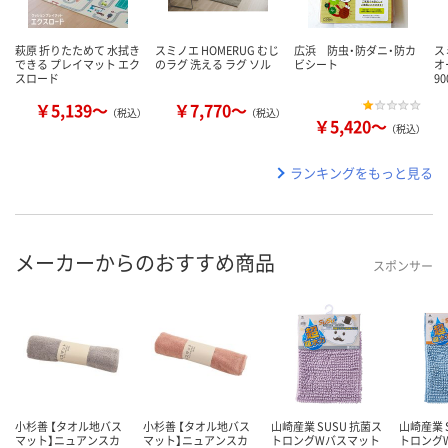
萩原 折りたためて 水拭き
スミノエ HOMERUG むじ
広浜 防虫・防ダニ・防カ
ス
できる プレイマット エク
のラグ 洗える ラグ ソル
ビシート
オ
スロード
9
￥5,139～
￥7,770～
（税込）
（税込）
￥5,420～
（税込）
ランキングをもっと見る
メーカーからのおすすめ商品
スポンサー
小杉善 【タオル地バス
小杉善 【タオル地バス
山崎産業 SUSU 抗菌ス
山崎産業 
マット】ニュアンスカ
マット】ニュアンスカ
トロングWバスマット
トロング