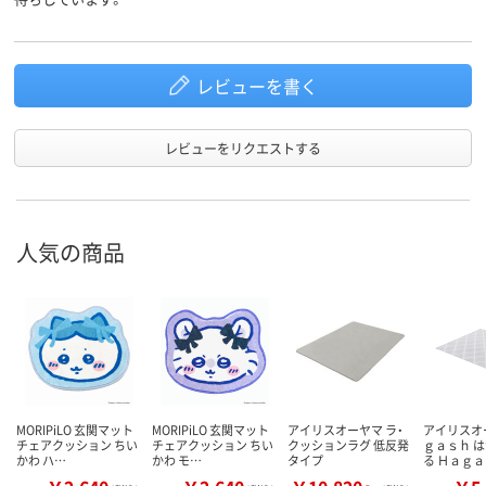
レビューを書く
レビューをリクエストする
人気の商品
MORIPiLO 玄関マット
MORIPiLO 玄関マット
アイリスオーヤマ ラ・
アイリスオ
チェアクッション ちい
チェアクッション ちい
クッションラグ 低反発
ｇａｓｈ 
かわ ハ…
かわ モ…
タイプ
る Ｈａｇ