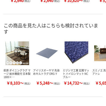
￥2,640
￥2,640
￥10,820～
￥5,
（税込）
（税込）
（税込）
この商品を見た人はこちらも検討されていま
す
萩原 ダイニングラグ マ
アイリスオーヤマ 先染
ミヅシマ工業 玄関マッ
スミノエ 洗
ージ 撥水機能付 日本製
めキルトラグ ORG-Y
ト ハイロンマット NC
アトレ
1800×…
ブルー
￥8,103～
￥5,248～
￥14,732～
￥5,6
（税込）
（税込）
（税込）