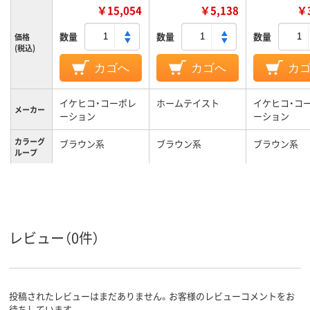
￥15,054
￥5,138
￥3
数量
数量
数量
価格
(税込)
カゴへ
カゴへ
カ
イケヒコ・コーポレ
ホームテイスト
イケヒコ・コ
メーカー
ーション
ーション
カラーグ
ブラウン系
ブラウン系
ブラウン系
ループ
約5.7kg
約1.5kg
質量
レビュー（0件）
投稿されたレビューはまだありません。お客様のレビューコメントをお
待ちしています。