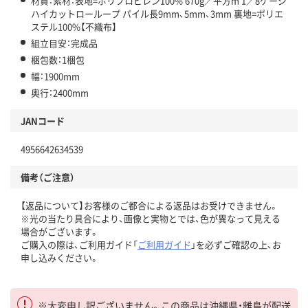
材質：素材：表地=ポリプロピレン100% 670g／平方m 1／8ゲージ
ハイカットローループ パイル長9mm、5mm、3mm 裏地=ポリエ
ステル100%【不織布】
組立目安：完成品
梱包数：1梱包
幅：1900mm
奥行：2400mm
JANコード
4956642634539
備考（ご注意）
【返品について】お客様のご都合による返品はお受けできません。
※光の当たり具合により、画像と実物とでは、色が異なって見える
場合がございます。
ご購入の際は、ご利用ガイド「
ご利用ガイド
」を必ずご確認の上、お
申し込みください。
※大変申し訳ございません。この商品は沖縄県・離島が配送