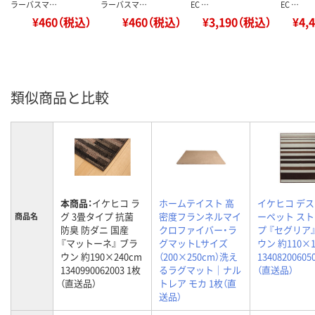
ラーバスマ…
ラーバスマ…
EC …
EC …
¥460（税込）
¥460（税込）
¥3,190（税込）
¥4,
類似商品と比較
本商品：
イケヒコ ラ
ホームテイスト 高
イケヒコ デ
グ 3畳タイプ 抗菌
密度フランネルマイ
ーペット ス
商品名
防臭 防ダニ 国産
クロファイバー・ラ
プ 『セグリア
『マットーネ』 ブラ
グマットLサイズ
ウン 約110×1
ウン 約190×240cm
（200×250cm）洗え
13408200605
1340990062003 1枚
るラグマット｜ナル
（直送品）
（直送品）
トレア モカ 1枚（直
送品）