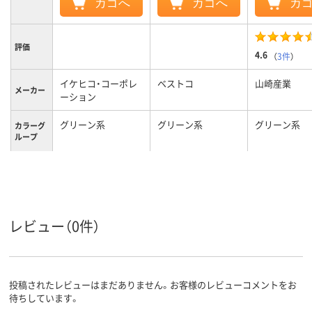
カゴへ
カゴへ
カ
評価
4.6
（
3件
）
イケヒコ・コーポレ
ベストコ
山崎産業
メーカー
ーション
グリーン系
グリーン系
グリーン系
カラーグ
ループ
約0.3kg
3.6kg
1500g
質量
レビュー（0件）
投稿されたレビューはまだありません。お客様のレビューコメントをお
待ちしています。