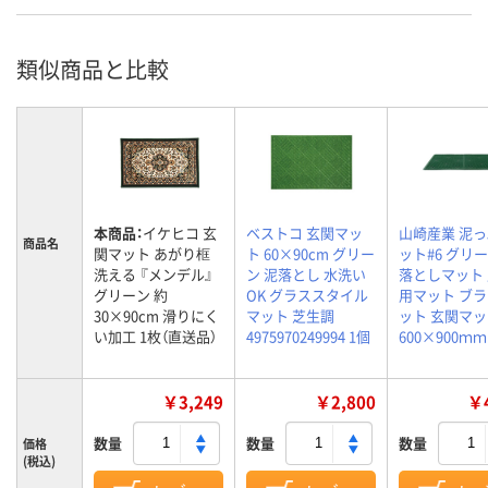
類似商品と比較
本商品：
イケヒコ 玄
ベストコ 玄関マッ
山崎産業 泥
商品名
関マット あがり框
ト 60×90cm グリー
ット#6 グリー
洗える 『メンデル』
ン 泥落とし 水洗い
落としマット
グリーン 約
OK グラススタイル
用マット ブ
30×90cm 滑りにく
マット 芝生調
ット 玄関マ
い加工 1枚（直送品）
4975970249994 1個
600×900ｍｍ
￥3,249
￥2,800
￥4
数量
数量
数量
価格
(税込)