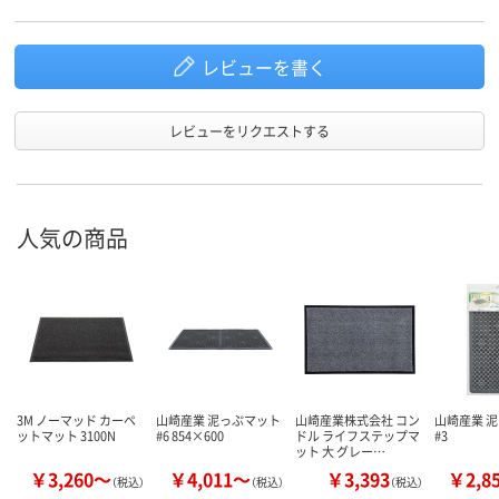
レビューを書く
レビューをリクエストする
人気の商品
3M ノーマッド カーペ
山崎産業 泥っぷマット
山崎産業株式会社 コン
山崎産業 
ットマット 3100N
#6 854×600
ドル ライフステップマ
#3
ット 大 グレー…
￥3,260～
￥4,011～
￥3,393
￥2,8
（税込）
（税込）
（税込）