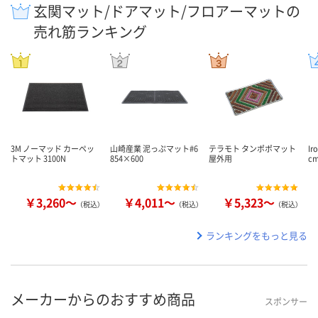
玄関マット/ドアマット/フロアーマットの
売れ筋ランキング
3M ノーマッド カーペッ
山崎産業 泥っぷマット#6
テラモト タンポポマット
Ir
トマット 3100N
854×600
屋外用
c
￥3,260～
￥4,011～
￥5,323～
（税込）
（税込）
（税込）
ランキングをもっと見る
メーカーからのおすすめ商品
スポンサー