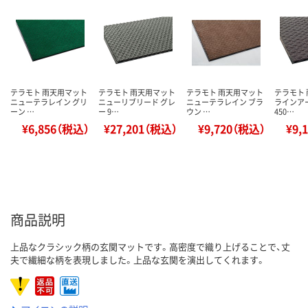
テラモト 雨天用マット
テラモト 雨天用マット
テラモト 雨天用マット
テラモト
ニューテラレイン グリ
ニューリブリード グレ
ニューテラレイン ブラ
ラインア
ーン …
ー 9…
ウン …
450…
¥6,856（税込）
¥27,201（税込）
¥9,720（税込）
¥9,
商品説明
上品なクラシック柄の玄関マットです。高密度で織り上げることで、丈
夫で繊細な柄を表現しました。上品な玄関を演出してくれます。