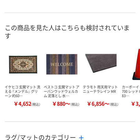
この商品を見た人はこちらも検討されていま
す
イケヒコ 玄関マット 洗
ベストコ 玄関マット ア
テラモト 雨天用マット
カーボーイ 
える 『メンデル』 グリ
ーバンウッドウェルカ
ニューテラレイン MR
700 レッド 
ーン 約60…
ム 泥落とし 水…
83…
￥4,652
￥880～
￥6,856～
￥3,
（税込）
（税込）
（税込）
ラグ/マットのカテゴリー