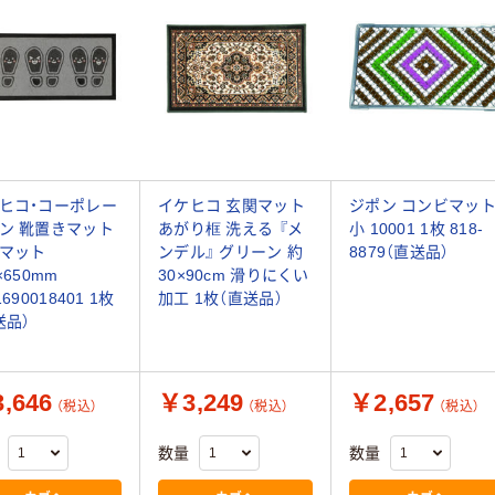
ヒコ・コーポレー
イケヒコ 玄関マット
ジポン コンビマッ
ン 靴置きマット
あがり框 洗える 『メ
小 10001 1枚 818-
マット
ンデル』 グリーン 約
8879（直送品）
×650mm
30×90cm 滑りにくい
1690018401 1枚
加工 1枚（直送品）
送品）
,646
￥3,249
￥2,657
（税込）
（税込）
（税込）
数量
数量