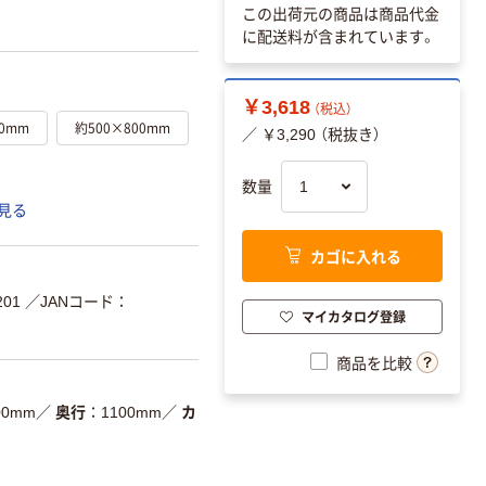
この出荷元の商品は商品代金
に配送料が含まれています。
￥3,618
（税込）
00mm
約500×800mm
／ ￥3,290 （税抜き）
数量
見る
カゴに入れる
201
／JANコード：
マイカタログ登録
商品を比較
00mm
／
奥行
1100mm
／
カ