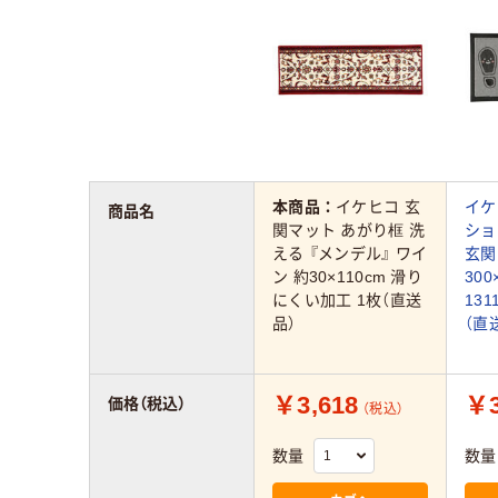
本商品：
イケヒコ 玄
イケ
商品名
関マット あがり框 洗
ショ
える 『メンデル』 ワイ
玄関
ン 約30×110cm 滑り
300
にくい加工 1枚（直送
131
品）
（直
￥3,618
￥3
価格（税込）
（税込）
数量
数量