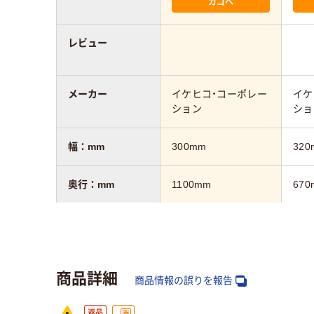
カゴへ
レビュー
メーカー
イケヒコ・コーポレー
イケ
ション
ショ
幅：mm
300mm
320
奥行：mm
1100mm
670
カラーグループ
レッド系
グレ
商品詳細
質量
約0.3kg
0.53
商品情報の誤りを報告