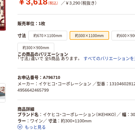
￥3,618
／￥3,290（税抜き）
（税込）
販売単位：1枚
約670×1100mm
約300×1100mm
約600×9
寸法
約300×900mm
この商品のバリエーション
「寸法」違いで 全5商品 あります。
すべてのバリエーションを
お申込番号：A796710
メーカー：イケヒコ・コーポレーション
／型番：1310460281
4956642465799
商品詳細
ブランド名
イケヒコ・コーポレーション（IKEHIKO）
／
幅
3
ラー
ワイン
／
寸法
約300×1100mm
もっと見る