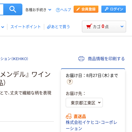
ヘルプ
各種お手続き
0
スイートポイント
あとで買う
カゴ
点
商品情報を印刷する
ョン（IKEHIKO）
『メンデル』 ワイン
お届け日：8月27日（木）まで
品）
とで、丈夫で繊細な柄を表現
お届け先：
直送品
株式会社イケヒコ・コーポレ
ーション