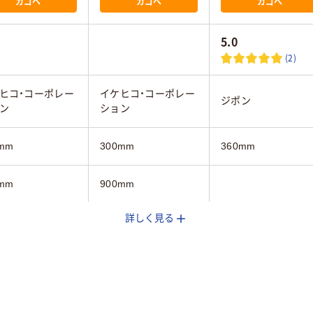
カゴへ
カゴへ
カゴへ
5.0
(2)
ヒコ・コーポレー
イケヒコ・コーポレー
ジポン
ン
ション
mm
300mm
360mm
mm
900mm
詳しく見る
グリーン系、ピンク
ー系
グリーン系
系、ブラウン系
kg
約0.3kg