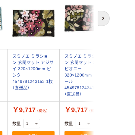
次へ
ト
スミノエ ミラショー
スミノエ ミラショー
スミノエ
ン 玄関マット アジサ
ン 玄関マット ニュー
ン 玄関
イ 320×1200mm ピ
ピオニー
320×12
ンク
320×1200mm チャコ
ン 45497
4549781243153 1枚
ール
枚（直送品
（直送品）
4549781243412 1枚
（直送品）
￥9,717
￥9,717
￥7,3
（税込）
（税込）
数量
数量
数量