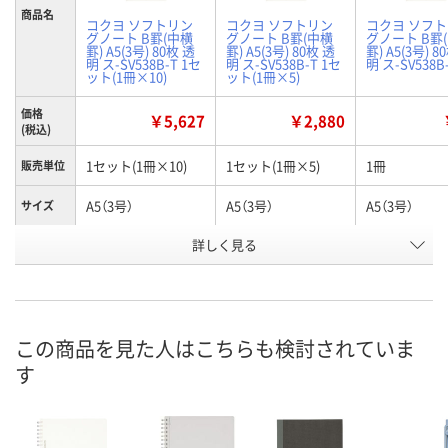
商品名
コクヨ ソフトリン
コクヨ ソフトリン
コクヨ ソフ
グノート B罫(中横
グノート B罫(中横
グノート B罫
罫) A5(3号) 80枚 透
罫) A5(3号) 80枚 透
罫) A5(3号) 8
明 ス-SV538B-T 1セ
明 ス-SV538B-T 1セ
明 ス-SV538B
ット(1冊×10)
ット(1冊×5)
価格
￥5,627
￥2,880
(税込)
1セット(1冊×10)
1セット(1冊×5)
1冊
販売単位
A5（3号）
A5（3号）
A5（3号）
サイズ
詳しく見る
B罫（6mm）
B罫（6mm）
B罫（6mm）
罫内容
お申込番
A819508
U628748
XN25359
号
4点
8点
あり
在庫
この商品を見た人はこちらも検討されていま
す
8月8日（土）
8月8日（土）
8月8日（土）
お届け日