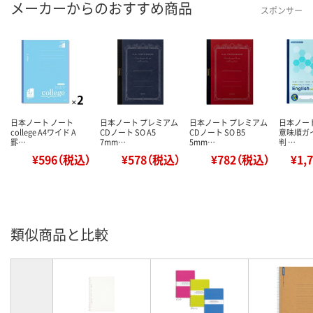
メーカーからのおすすめ商品
スポンサー
日本ノート ノート
日本ノート プレミアム
日本ノート プレミアム
日本ノー
college A4ワイド A
CDノート SO A5
CDノート SO B5
意味順ガイ
罫…
7mm…
5mm…
判 …
¥596（税込）
¥578（税込）
¥782（税込）
¥1,
類似商品と比較