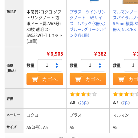
本商品：
コクヨ ソフ
プラス ツインリン
マルマン ノート
商品名
トリングノート 方
グノート A5サイ
スパイラルノ
眼ドット罫 A5(3号)
ズ 1パック（3冊入：
6.5mm横罫 8
80枚 透明 ス-
ブルー、グリーン、ピ
冊入 N237ES
SV538WT-T 1セット
ンク各1冊）
(10冊)
￥6,905
￥382
￥1
数量
数量
数量
価格
(税込)
カゴへ
カゴへ
カ
評価
3.9
3.7
（
23件
）
（
7件
）
コクヨ
プラス
マルマン
メーカー
A5（3号）、A5
A5
A5
サイズ