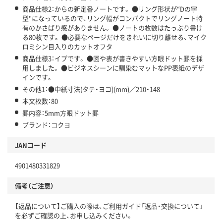
商品仕様2：からの新定番ノートです。 ●リング形状が“Dの字
型"になっているので、リング幅がコンパクトでリングノート特
有のかさばり感がありません。 ●ノートの枚数はたっぷり書け
る80枚です。 ●必要なページだけをきれいに切り離せる、マイク
ロミシン目入りのカットオフタ
商品仕様3：イプです。 ●図や表が書きやすい方眼ドット罫を採
用しました。 ●ビジネスシーンに馴染むマットなPP表紙のデザ
インです。
その他1：●中紙寸法(タテ・ヨコ)(mm)／210・148
本文枚数：80
罫内容：5mm方眼ドット罫
ブランド：コクヨ
JANコード
4901480331829
備考（ご注意）
【返品について】ご購入の際は、ご利用ガイド「返品・交換について」
を必ずご確認の上、お申し込みください。