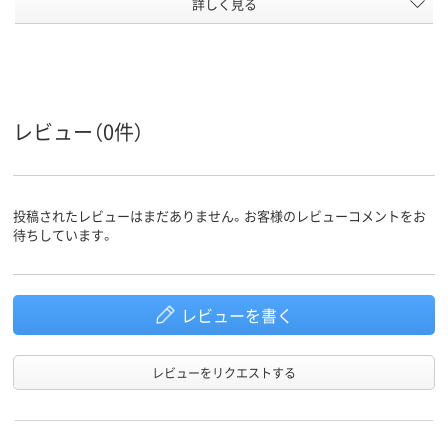
罫線タイ
詳しく見る
方眼罫
横罫線
横罫線
プ
80枚
30～50枚未満
80枚～100枚
枚数
クリア(透明)系
マルチカラー／多色
ブラウン系
カラーグ
ループ
セット
レビュー（0件）
アスクル
商品環境
20
スコア
投稿されたレビューはまだありません。お客様のレビューコメントをお
待ちしています。
レビューを書く
レビューをリクエストする