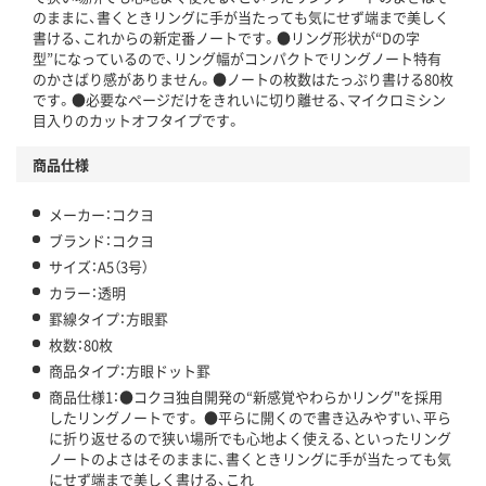
のままに、書くときリングに手が当たっても気にせず端まで美しく
書ける、これからの新定番ノートです。●リング形状が“Dの字
型”になっているので、リング幅がコンパクトでリングノート特有
のかさばり感がありません。●ノートの枚数はたっぷり書ける80枚
です。●必要なページだけをきれいに切り離せる、マイクロミシン
目入りのカットオフタイプです。
商品仕様
メーカー：コクヨ
ブランド：コクヨ
サイズ：A5（3号）
カラー：透明
罫線タイプ：方眼罫
枚数：80枚
商品タイプ：方眼ドット罫
商品仕様1：●コクヨ独自開発の“新感覚やわらかリング"を採用
したリングノートです。 ●平らに開くので書き込みやすい、平ら
に折り返せるので狭い場所でも心地よく使える、といったリング
ノートのよさはそのままに、書くときリングに手が当たっても気
にせず端まで美しく書ける、これ