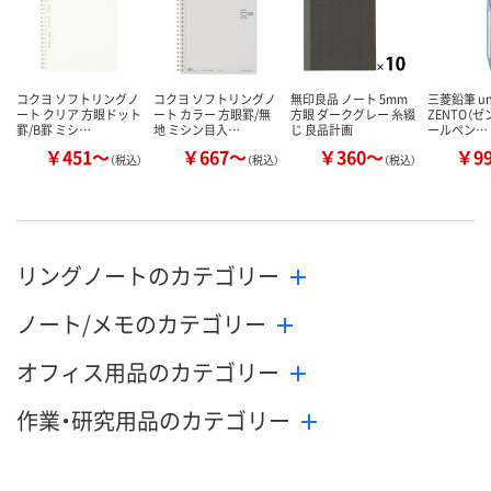
数量
数量
数量
カゴへ
カゴへ
カ
コクヨ ソフトリングノ
コクヨ ソフトリングノ
無印良品 ノート 5mm
三菱鉛筆 uni
ート クリア 方眼ドット
ート カラー 方眼罫/無
方眼 ダークグレー 糸綴
ZENTO（
罫/B罫 ミシ…
地 ミシン目入…
じ 良品計画
ールペン…
￥451～
￥667～
￥360～
￥9
（税込）
（税込）
（税込）
リングノートのカテゴリー
ノート/メモのカテゴリー
オフィス用品のカテゴリー
作業・研究用品のカテゴリー