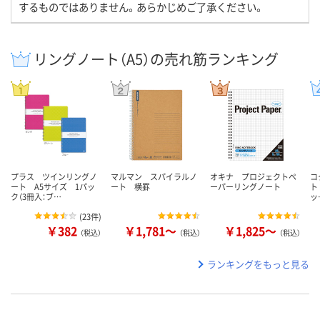
するものではありません。あらかじめご了承ください。
リングノート（A5）の売れ筋ランキング
プラス ツインリングノ
マルマン スパイラルノ
オキナ プロジェクトペ
コ
ート A5サイズ 1パッ
ート 横罫
ーパーリングノート
ト
ク（3冊入：ブ…
ッ
(
23件
)
￥382
￥1,781～
￥1,825～
（税込）
（税込）
（税込）
ランキングをもっと見る