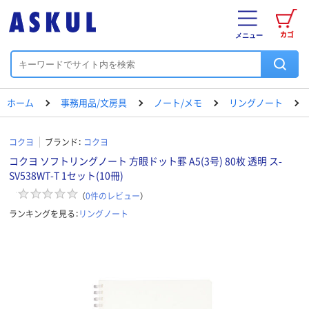
カゴ
メニュー
ホーム
事務用品/文房具
ノート/メモ
リングノート
コクヨ
ブランド：
コクヨ
コクヨ ソフトリングノート 方眼ドット罫 A5(3号) 80枚 透明 ス-
SV538WT-T 1セット(10冊)
（
0
件のレビュー
）
ランキングを見る：
リングノート