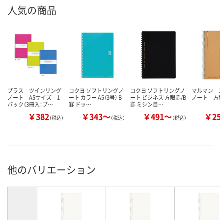
人気の商品
プラス ツインリング
コクヨ ソフトリングノ
コクヨ ソフトリングノ
マルマン 
ノート A5サイズ 1
ート カラー A5（3号） B
ート ビジネス 方眼罫/B
ノート 方
パック（3冊入：ブ…
罫 ドッ…
罫 ミシン目…
￥382
￥343～
￥491～
￥2
（税込）
（税込）
（税込）
他のバリエーション