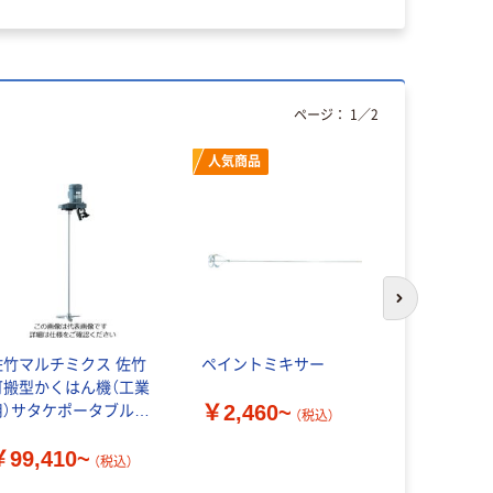
ページ：
1
／
2
人気商品
次のスライド
佐竹マルチミクス 佐竹
ペイントミキサー
可搬型かく
可搬型かくはん機（工業
タブルミキサ
￥2,460~
用）サタケポータブルミ
応）
（税込）
キサー
￥99,410~
￥121,2
（税込）