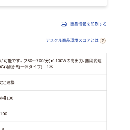
商品情報を印刷する
アスクル商品環境スコアとは
です。(250～700/分)●1100Wの高出力、無段変速
0G(羽根・軸一体タイプ) 1本
友定建機
単相100
1100
.8