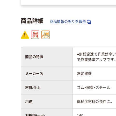
商品詳細
商品情報の誤りを報告
●無段変速で作業効率アッ
商品の特徴
で作業効率アップです。●
メーカー名
友定建機
材質/仕上
ゴム・樹脂・スチール
用途
低粘度材料の攪拌に。
羽根径(mm)
140