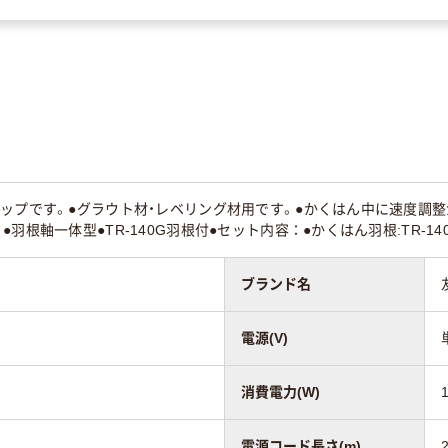
プです。●グラウト材・レベリング材用です。●かくはん中に速度調整が可能
羽根軸一体型●TR-140G羽根付●セット内容：●かくはん羽根:TR-14
ブランド名
電源(V)
消費電力(W)
電源コード長さ(m)
2