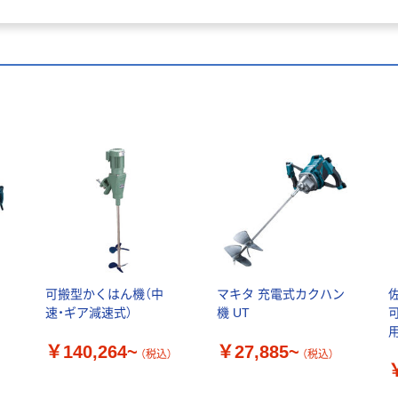
タ
可搬型かくはん機（中
マキタ 充電式カクハン
速・ギア減速式）
機 UT
￥140,264~
￥27,885~
（税込）
（税込）