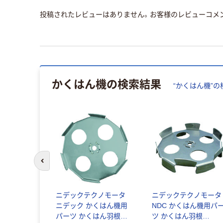
投稿されたレビューはありません。お客様のレビューコメ
かくはん機
の検索結果
“
かくはん機
”の
前のスライドへ
TRUSCO
ニデックテクノモータ
ニデックテクノモータ
サー高粘度
ニデック かくはん機用
NDC かくはん機用パ
本 391-
パーツ かくはん羽根
ツ かくはん羽根