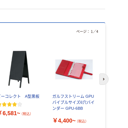
ページ：
1
／
4
次のスライド
ビーコレクト A型黒板
ガルフストリーム GPU
不二貿易 
バイブルサイズ6穴バイ
￥7,326
ンダー GPU-6BB
￥6,581~
（税込）
￥4,400~
（税込）