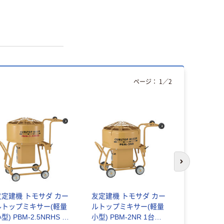
ページ：
1
／
2
次のスライド
友定建機 トモサダ カー
友定建機 トモサダ カー
友定建機 
ルトップミキサー(軽量
ルトップミキサー(軽量
ルトップミ
型) PBM-2.5NRHS 1
小型) PBM-2NR 1台
小型) PBM-