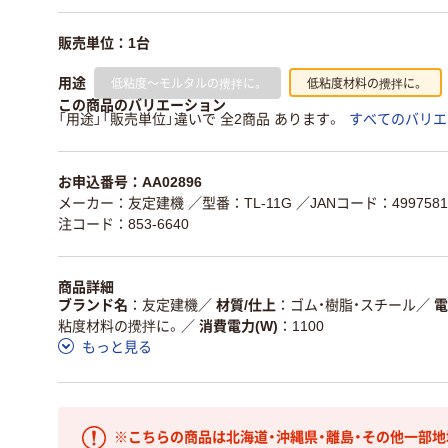
販売単位：1台
低粘度～モルタルの攪拌に。
低粘度材料の攪拌に。
用途
この商品のバリエーション
「用途」「販売単位」違いで 全2商品 あります。
すべてのバリエ
お申込番号：AA02896
メーカー：友定建機
／型番：TL-11G
／JANコード：4997581
注コード：853-6640
商品詳細
ブランド名
友定建機
／
材質/仕上
ゴム・樹脂・スチール
／
電
粘度材料の攪拌に。
／
消費電力(W)
1100
もっと見る
※こちらの商品は北海道・沖縄県・離島・その他一部地