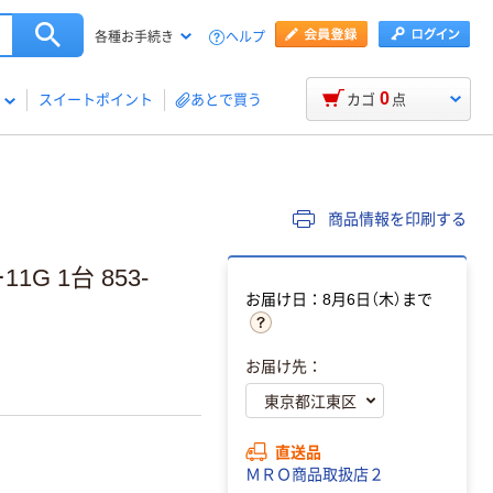
ヘルプ
各種お手続き
0
スイートポイント
あとで買う
カゴ
点
商品情報を印刷する
G 1台 853-
お届け日：8月6日（木）まで
お届け先：
直送品
ＭＲＯ商品取扱店２