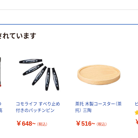
されています
O
コモライフ すべり止め
茶托 木製コースター（茶
高
付きのパッチンピン
托） 三陶
￥648~
￥516~
（税込）
（税込）